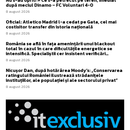
după meciul Dinamo – FC Voluntari 4-0
8 august 2026
Oficial: Atletico Madrid l-a cedat pe Gata, cel mai
costisitor transfer din istoria națională
8 august 2026
România se află în fața amenințării unui blackout
total în cazul în care dificultățile energetice se
intensifică. Specialiștii cer insistent verificări…
8 august 2026
Nicușor Dan, după hotărârea Moody’s: „Conservarea
ratingului României ilustrează strădanițele
instituțiilor, ale populației și ale sectorului privat”
8 august 2026