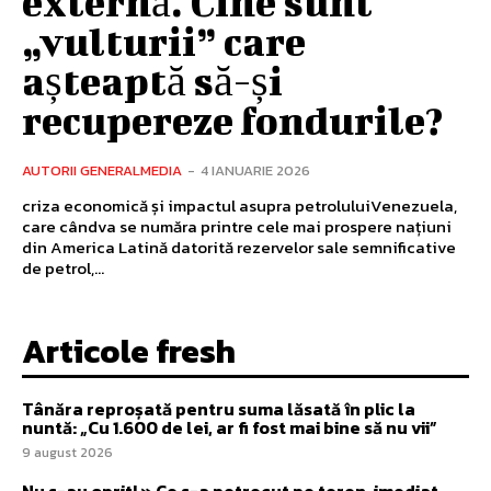
externă. Cine sunt
„vulturii” care
așteaptă să-și
recupereze fondurile?
AUTORII GENERALMEDIA
-
4 IANUARIE 2026
criza economică și impactul asupra petroluluiVenezuela,
care cândva se număra printre cele mai prospere națiuni
din America Latină datorită rezervelor sale semnificative
de petrol,...
Articole fresh
Tânăra reproșată pentru suma lăsată în plic la
nuntă: „Cu 1.600 de lei, ar fi fost mai bine să nu vii”
9 august 2026
Nu s-au oprit! » Ce s-a petrecut pe teren, imediat