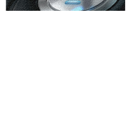
Bun venit GeneralMedia.ro
GeneralMedia.ro un site de știri / blog de noutăți, dedicat
diseminării de informații și actualități. Acesta oferă articole,
reportaje și analize pe teme diverse, de la evenimente curente
la subiecte specifice de interes. Este un spațiu digital pentru
informare și educație. Contactati-ne oricand la adresa:
contact@generalmedia.ro
Contact www.GeneralMedia.ro
Politică de confidențialitate
Politica de cookies (GDPR)