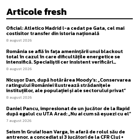
Articole fresh
Oficial: Atletico Madrid l-a cedat pe Gata, cel mai
costisitor transfer din istoria națională
8 august 2026
România se află în fața amenințării unui blackout
total în cazul în care dificultățile energetice se
intensifică. Specialiștii cer insistent verificări…
8 august 2026
Nicușor Dan, după hotărârea Moody’s: „Conservarea
ratingului României ilustrează strădanițele
instituțiilor, ale populației și ale sectorului privat”
8 august 2026
Daniel Pancu, impresionat de un jucător de la Rapid
după egalul cu UTA Arad: „Nu ai cum să eșuezi cu el”
7 august 2026
Seism în Gruia! Ioan Varga, în afară de rolul său de
antrenor, a concediat și 3 jucători de la CFR Cluj +