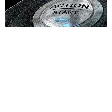
Bun venit GeneralMedia.ro
GeneralMedia.ro un site de știri / blog de noutăți, dedicat
diseminării de informații și actualități. Acesta oferă articole,
reportaje și analize pe teme diverse, de la evenimente curente
la subiecte specifice de interes. Este un spațiu digital pentru
informare și educație. Contactati-ne oricand la adresa:
contact@generalmedia.ro
Contact www.GeneralMedia.ro
Politică de confidențialitate