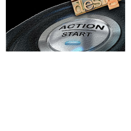
Bun venit GeneralMedia.ro
GeneralMedia.ro un site de știri / blog de noutăți, dedicat
diseminării de informații și actualități. Acesta oferă articole,
reportaje și analize pe teme diverse, de la evenimente curente
la subiecte specifice de interes. Este un spațiu digital pentru
informare și educație. Contactati-ne oricand la adresa:
contact@generalmedia.ro