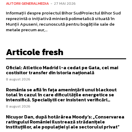
AUTORII GENERALMEDIA
-
27 MAI 2026
Informații despre proiectul Bihor SudProiectul Bihor Sud
reprezintă o inițiativă minieră polimetalică situată în
Munții Apuseni, recunoscută pentru bogățiile sale de
metale precum aur,...
Articole fresh
Oficial: Atletico Madrid l-a cedat pe Gata, cel mai
costisitor transfer din istoria națională
8 august 2026
România se află în fața amenințării unui blackout
total în cazul în care dificultățile energetice se
intensifică. Specialiștii cer insistent verificări…
8 august 2026
Nicușor Dan, după hotărârea Moody’s: „Conservarea
ratingului României ilustrează strădanițele
instituțiilor, ale populației și ale sectorului privat”