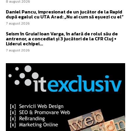
8 august 2026
Daniel Pancu, impresionat de un jucător de la Rapid
după egalul cu UTA Arad: „Nu ai cum să eșuezi cu el”
7 august 2026
Seism în Gruia! Ioan Varga, în afară de rolul său de
antrenor, a concediat și 3 jucători de la CFR Cluj +
Liderul echipei...
7 august 2026