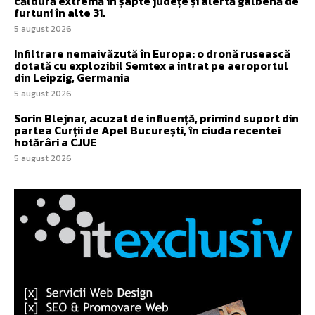
căldură extremă în șapte județe și alertă galbenă de
furtuni în alte 31.
5 august 2026
Infiltrare nemaivăzută în Europa: o dronă rusească
dotată cu explozibil Semtex a intrat pe aeroportul
din Leipzig, Germania
5 august 2026
Sorin Blejnar, acuzat de influență, primind suport din
partea Curții de Apel București, în ciuda recentei
hotărâri a CJUE
5 august 2026