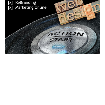
Bun venit GeneralMedia.ro
GeneralMedia.ro un site de știri / blog de noutăți, dedicat
diseminării de informații și actualități. Acesta oferă articole,
reportaje și analize pe teme diverse, de la evenimente curente
la subiecte specifice de interes. Este un spațiu digital pentru