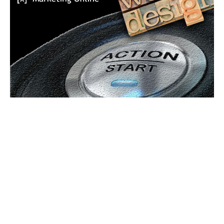
Bun venit GeneralMedia.ro
GeneralMedia.ro un site de știri / blog de noutăți, dedicat
diseminării de informații și actualități. Acesta oferă articole,
reportaje și analize pe teme diverse, de la evenimente curente
la subiecte specifice de interes. Este un spațiu digital pentru
informare și educație. Contactati-ne oricand la adresa: