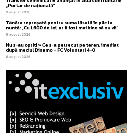
Transfer semnificativ anunțat în ziua confruntării:
„Portar de națională”
9 august 2026
Tânăra reproșată pentru suma lăsată în plic la
nuntă: „Cu 1.600 de lei, ar fi fost mai bine să nu vii”
9 august 2026
Nu s-au oprit! » Ce s-a petrecut pe teren, imediat
după meciul Dinamo – FC Voluntari 4-0
8 august 2026