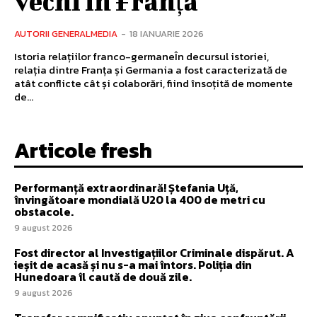
vechi în Franța
AUTORII GENERALMEDIA
-
18 IANUARIE 2026
Istoria relațiilor franco-germaneÎn decursul istoriei,
relația dintre Franța și Germania a fost caracterizată de
atât conflicte cât și colaborări, fiind însoțită de momente
de...
Articole fresh
Performanță extraordinară! Ștefania Uță,
învingătoare mondială U20 la 400 de metri cu
obstacole.
9 august 2026
Fost director al Investigațiilor Criminale dispărut. A
ieșit de acasă și nu s-a mai întors. Poliția din
Hunedoara îl caută de două zile.
9 august 2026