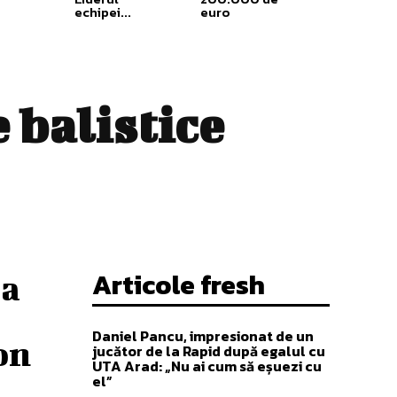
echipei...
euro
 balistice
Articole fresh
pa
Daniel Pancu, impresionat de un
on
jucător de la Rapid după egalul cu
UTA Arad: „Nu ai cum să eșuezi cu
el”