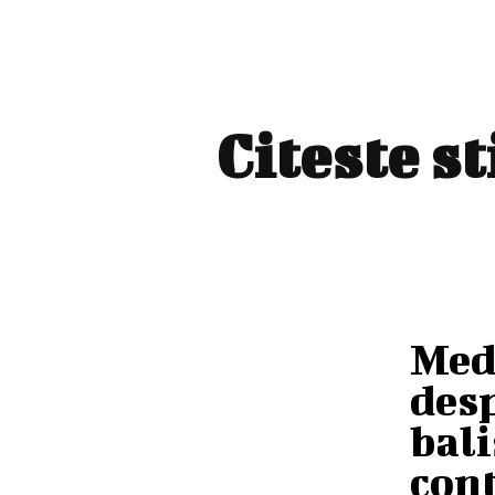
Citeste s
Med
desp
bali
cont