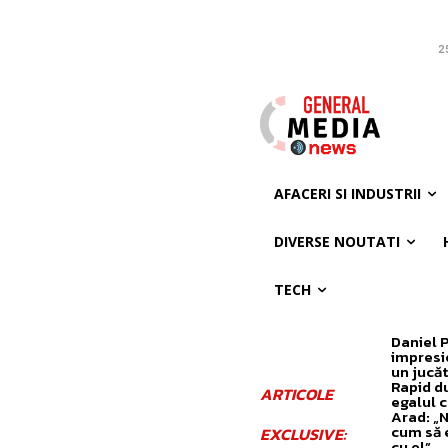
2
AFACERI SI INDUSTRII
DIVERSE NOUTATI
TECH
Daniel 
impresi
un jucăt
Rapid d
ARTICOLE
egalul 
Arad: „N
cum să 
EXCLUSIVE:
cu el”