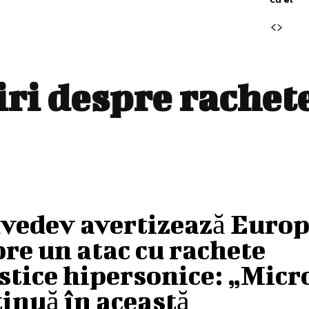
tiri despre
rachete
vedev avertizează Euro
re un atac cu rachete
stice hipersonice: „Micr
inuă în această