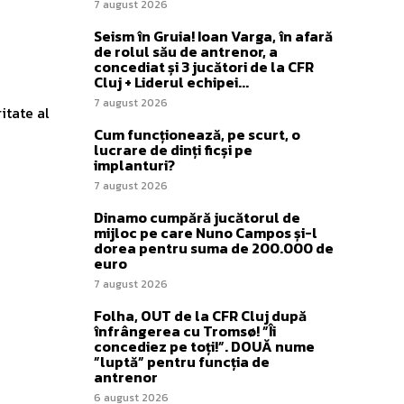
7 august 2026
Seism în Gruia! Ioan Varga, în afară
de rolul său de antrenor, a
concediat și 3 jucători de la CFR
Cluj + Liderul echipei...
7 august 2026
itate al
Cum funcționează, pe scurt, o
lucrare de dinți ficși pe
implanturi?
7 august 2026
Dinamo cumpără jucătorul de
mijloc pe care Nuno Campos și-l
dorea pentru suma de 200.000 de
euro
7 august 2026
Folha, OUT de la CFR Cluj după
înfrângerea cu Tromsø! ”Îi
concediez pe toți!”. DOUĂ nume
”luptă” pentru funcția de
antrenor
6 august 2026