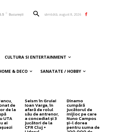
C
sâmbătă, august 8, 2026
5.5
București
CULTURA SI ENTERTAINMENT
HOME & DECO
SANATATE / HOBBY
Pancu,
Seism în Gruia!
Dinamo
onat de
Ioan Varga, în
cumpără
or de la
afară de rolul
jucătorul de
upă
său de antrenor,
mijloc pe care
cu UTA
a concediat și 3
Nuno Campos
u ai
jucători de la
și-l dorea
eșuezi
CFR Cluj +
pentru suma de
Liderul
200.000 de