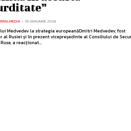
urditate”
NERALMEDIA
-
10 IANUARIE 2026
lui Medvedev la strategia europeanăDmitri Medvedev, fost
 al Rusiei și în prezent vicepreședinte al Consiliului de Secur
Ruse, a reacționat...