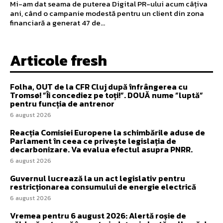
Mi-am dat seama de puterea Digital PR-ului acum câțiva
ani, când o campanie modestă pentru un client din zona
financiară a generat 47 de...
Articole fresh
Folha, OUT de la CFR Cluj după înfrângerea cu
Tromsø! ”Îi concediez pe toți!”. DOUĂ nume ”luptă”
pentru funcția de antrenor
6 august 2026
Reacția Comisiei Europene la schimbările aduse de
Parlament în ceea ce privește legislația de
decarbonizare. Va evalua efectul asupra PNRR.
6 august 2026
Guvernul lucrează la un act legislativ pentru
restricționarea consumului de energie electrică
6 august 2026
Vremea pentru 6 august 2026: Alertă roșie de