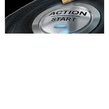
Bun venit GeneralMedia.ro
GeneralMedia.ro un site de știri / blog de noutăți, dedicat
diseminării de informații și actualități. Acesta oferă articole,
reportaje și analize pe teme diverse, de la evenimente curente
la subiecte specifice de interes. Este un spațiu digital pentru
informare și educație. Contactati-ne oricand la adresa:
contact@generalmedia.ro
Contact www.GeneralMedia.ro