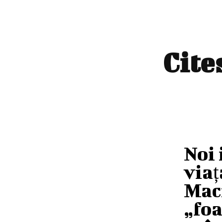
Cite
Noi 
viaț
Mac
„foa