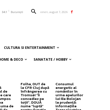
C
vineri, august 7, 2026
34.1
București
CULTURA SI ENTERTAINMENT
HOME & DECO
SANATATE / HOBBY
Folha, OUT de
Consumul
ă
la CFR Cluj după
energetic al
ul de
înfrângerea cu
românilor în
pe care
Tromsø! ”Îi
urma apelurilor
ampos
concediez pe
lui Ilie Bolojan
ea
toți!”. DOUĂ
la prudență:
suma de
nume ”luptă”
informațiile
0 de
pentru funcția
Transelectrica