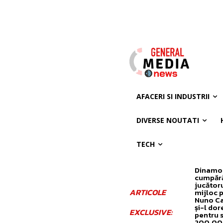
AFACERI SI INDUSTRII
DIVERSE NOUTATI
TECH
Dinamo
cumpăr
jucător
ARTICOLE
mijloc 
Nuno C
și-l dor
EXCLUSIVE:
pentru 
200.00