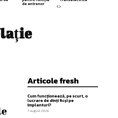
de antrenor
lație
Articole fresh
Cum funcționează, pe scurt, o
lucrare de dinți ficși pe
implanturi?
le
7 august 2026