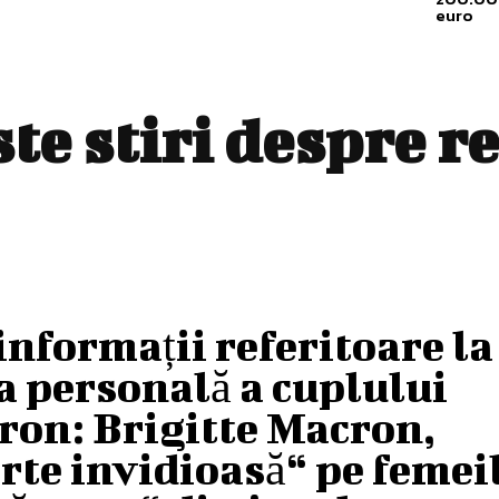
euro
ste stiri despre
re
informații referitoare la
a personală a cuplului
ron: Brigitte Macron,
rte invidioasă“ pe femei