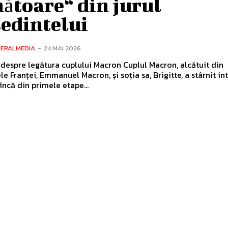
ătoare“ din jurul
ședintelui
NERALMEDIA
-
24 MAI 2026
 despre legătura cuplului Macron Cuplul Macron, alcătuit din
le Franței, Emmanuel Macron, și soția sa, Brigitte, a stârnit in
încă din primele etape...