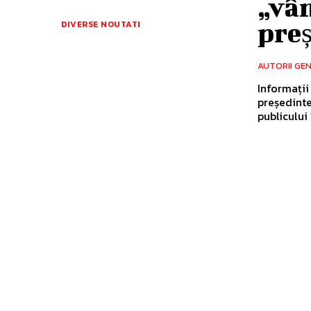
„vân
pre
DIVERSE NOUTATI
AUTORII GE
Informații
președinte
publicului 