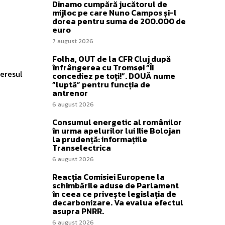
Dinamo cumpără jucătorul de
mijloc pe care Nuno Campos și-l
dorea pentru suma de 200.000 de
euro
7 august 2026
Folha, OUT de la CFR Cluj după
înfrângerea cu Tromsø! ”Îi
teresul
concediez pe toți!”. DOUĂ nume
”luptă” pentru funcția de
antrenor
6 august 2026
Consumul energetic al românilor
în urma apelurilor lui Ilie Bolojan
la prudență: informațiile
Transelectrica
6 august 2026
Reacția Comisiei Europene la
schimbările aduse de Parlament
în ceea ce privește legislația de
decarbonizare. Va evalua efectul
asupra PNRR.
6 august 2026