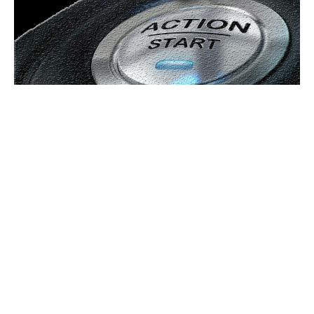
Bun venit GeneralMedia.ro
GeneralMedia.ro un site de știri / blog de noutăți, dedicat
diseminării de informații și actualități. Acesta oferă articole,
reportaje și analize pe teme diverse, de la evenimente curente
la subiecte specifice de interes. Este un spațiu digital pentru
informare și educație. Contactati-ne oricand la adresa:
contact@generalmedia.ro
Contact www.GeneralMedia.ro