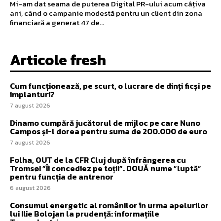
Mi-am dat seama de puterea Digital PR-ului acum câțiva
ani, când o campanie modestă pentru un client din zona
financiară a generat 47 de...
Articole fresh
Cum funcționează, pe scurt, o lucrare de dinți ficși pe
implanturi?
7 august 2026
Dinamo cumpără jucătorul de mijloc pe care Nuno
Campos și-l dorea pentru suma de 200.000 de euro
7 august 2026
Folha, OUT de la CFR Cluj după înfrângerea cu
Tromsø! ”Îi concediez pe toți!”. DOUĂ nume ”luptă”
pentru funcția de antrenor
6 august 2026
Consumul energetic al românilor în urma apelurilor
lui Ilie Bolojan la prudență: informațiile