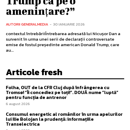
Trump ca pe o
amenințare?”
AUTORII GENERALMEDIA
-
30 IANUARIE 2026
contextul întrebăriiÎntrebarea adresată lui Nicușor Dan a
survenit în urma unei serii de declarații controversate
emise de fostul președinte american Donald Trump, care
au...
Articole fresh
Folha, OUT de la CFR Cluj după înfrângerea cu
Tromsø! ”Îi concediez pe toți!”. DOUĂ nume ”luptă”
pentru funcția de antrenor
6 august 2026
Consumul energetic al românilor în urma apelurilor
lui Ilie Bolojan la prudență: informațiile
Transelectrica