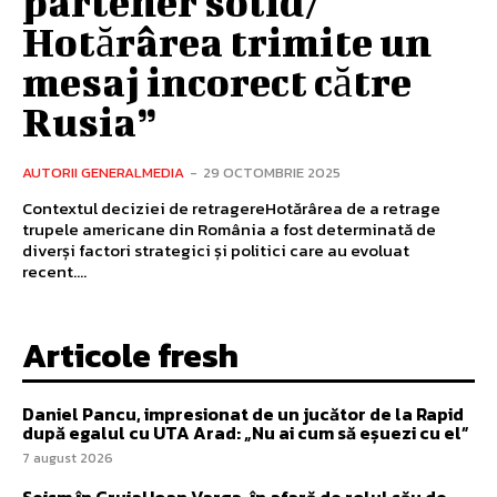
partener solid/
Hotărârea trimite un
mesaj incorect către
Rusia”
AUTORII GENERALMEDIA
-
29 OCTOMBRIE 2025
Contextul deciziei de retragereHotărârea de a retrage
trupele americane din România a fost determinată de
diverși factori strategici și politici care au evoluat
recent....
Articole fresh
Daniel Pancu, impresionat de un jucător de la Rapid
după egalul cu UTA Arad: „Nu ai cum să eșuezi cu el”
7 august 2026
Seism în Gruia! Ioan Varga, în afară de rolul său de