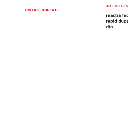
AUTORII GE
DIVERSE NOUTATI
reacția fe
rapid după
din...