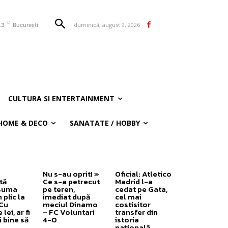
C
duminică, august 9, 2026
.3
București
CULTURA SI ENTERTAINMENT
HOME & DECO
SANATATE / HOBBY
Nu s-au oprit! »
Oficial: Atletico
tă
Ce s-a petrecut
Madrid l-a
 suma
pe teren,
cedat pe Gata,
 plic la
imediat după
cel mai
„Cu
meciul Dinamo
costisitor
lei, ar fi
– FC Voluntari
transfer din
 bine să
4-0
istoria
națională