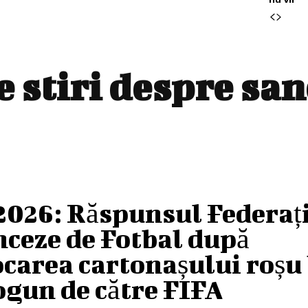
e stiri despre
san
2026: Răspunsul Federaț
ceze de Fotbal după
carea cartonașului roșu 
gun de către FIFA