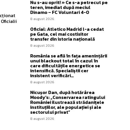
Nu s-au oprit! » Ce s-a petrecut pe
teren, imediat după meciul
Dinamo – FC Voluntari 4-0
acționat
8 august 2026
Oficialii
Oficial: Atletico Madrid l-a cedat
pe Gata, cel mai costisitor
transfer din istoria națională
8 august 2026
România se află în fața amenințării
unui blackout total în cazul în
care dificultățile energetice se
intensifică. Specialiștii cer
insistent verificări…
8 august 2026
Nicușor Dan, după hotărârea
Moody’s: „Conservarea ratingului
României ilustrează strădanițele
instituțiilor, ale populației și ale
sectorului privat”
8 august 2026