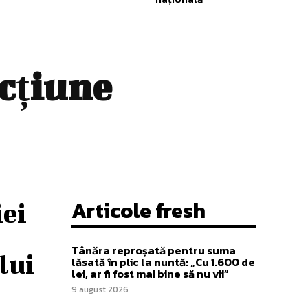
cțiune
Articole fresh
iei
Tânăra reproșată pentru suma
lui
lăsată în plic la nuntă: „Cu 1.600 de
lei, ar fi fost mai bine să nu vii”
9 august 2026