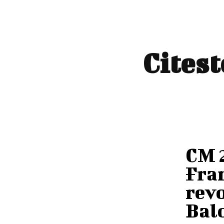
Citest
CM 
Fran
revo
Balo