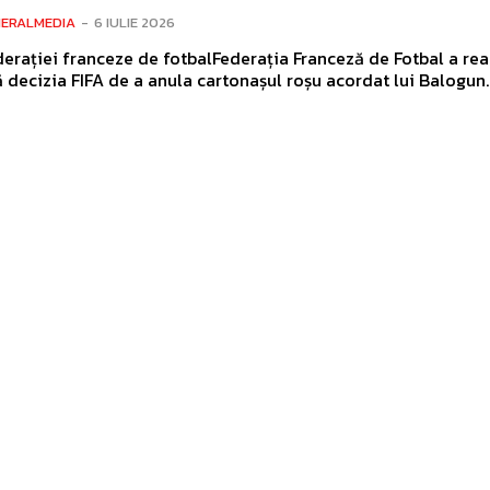
NERALMEDIA
-
6 IULIE 2026
derației franceze de fotbalFederația Franceză de Fotbal a re
 decizia FIFA de a anula cartonașul roșu acordat lui Balogun. 