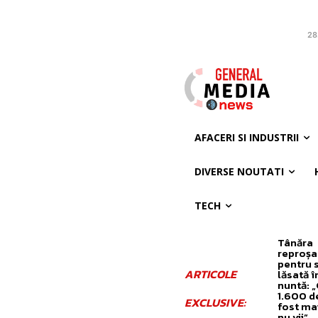
28
AFACERI SI INDUSTRII
DIVERSE NOUTATI
TECH
Tânăra
reproșa
pentru
ARTICOLE
lăsată în
nuntă: 
1.600 de 
EXCLUSIVE:
fost mai
nu vii”