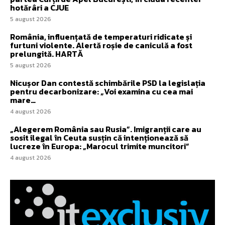
hotărâri a CJUE
5 august 2026
România, influențată de temperaturi ridicate și
furtuni violente. Alertă roșie de caniculă a fost
prelungită. HARTĂ
5 august 2026
Nicușor Dan contestă schimbările PSD la legislația
pentru decarbonizare: „Voi examina cu cea mai
mare…
4 august 2026
„Alegerem România sau Rusia”. Imigranții care au
sosit ilegal în Ceuta susțin că intenționează să
lucreze în Europa: „Marocul trimite muncitori”
4 august 2026