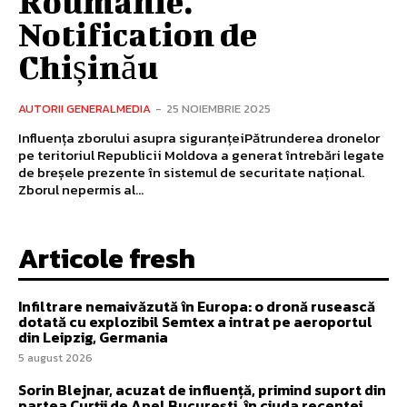
Roumanie.
Notification de
Chișinău
AUTORII GENERALMEDIA
-
25 NOIEMBRIE 2025
Influența zborului asupra siguranțeiPătrunderea dronelor
pe teritoriul Republicii Moldova a generat întrebări legate
de breșele prezente în sistemul de securitate național.
Zborul nepermis al...
Articole fresh
Infiltrare nemaivăzută în Europa: o dronă rusească
dotată cu explozibil Semtex a intrat pe aeroportul
din Leipzig, Germania
5 august 2026
Sorin Blejnar, acuzat de influență, primind suport din
partea Curții de Apel București, în ciuda recentei