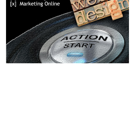
Bun venit GeneralMedia.ro
GeneralMedia.ro un site de știri / blog de noutăți, dedicat
diseminării de informații și actualități. Acesta oferă articole,
reportaje și analize pe teme diverse, de la evenimente curente
la subiecte specifice de interes. Este un spațiu digital pentru