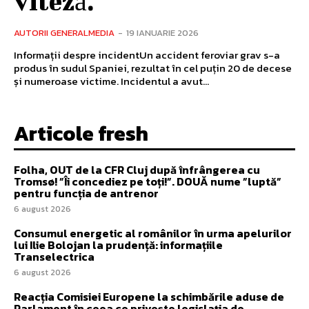
viteză.
AUTORII GENERALMEDIA
-
19 IANUARIE 2026
Informații despre incidentUn accident feroviar grav s-a
produs în sudul Spaniei, rezultat în cel puțin 20 de decese
și numeroase victime. Incidentul a avut...
Articole fresh
Folha, OUT de la CFR Cluj după înfrângerea cu
Tromsø! ”Îi concediez pe toți!”. DOUĂ nume ”luptă”
pentru funcția de antrenor
6 august 2026
Consumul energetic al românilor în urma apelurilor
lui Ilie Bolojan la prudență: informațiile
Transelectrica
6 august 2026
Reacția Comisiei Europene la schimbările aduse de
Parlament în ceea ce privește legislația de