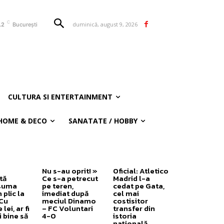
C
duminică, august 9, 2026
.2
București
CULTURA SI ENTERTAINMENT
HOME & DECO
SANATATE / HOBBY
Nu s-au oprit! »
Oficial: Atletico
tă
Ce s-a petrecut
Madrid l-a
 suma
pe teren,
cedat pe Gata,
 plic la
imediat după
cel mai
„Cu
meciul Dinamo
costisitor
lei, ar fi
– FC Voluntari
transfer din
 bine să
4-0
istoria
națională