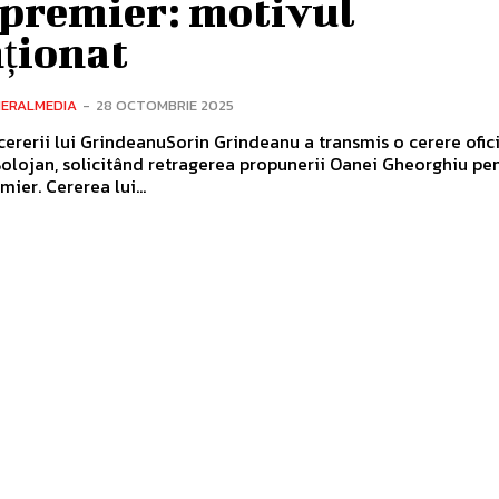
epremier: motivul
ționat
NERALMEDIA
-
28 OCTOMBRIE 2025
cererii lui GrindeanuSorin Grindeanu a transmis o cerere ofic
 Bolojan, solicitând retragerea propunerii Oanei Gheorghiu pen
ier. Cererea lui...