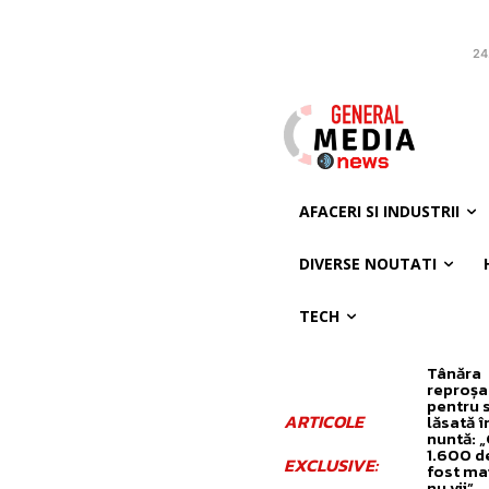
24
AFACERI SI INDUSTRII
DIVERSE NOUTATI
TECH
Tânăra
reproșa
pentru
ARTICOLE
lăsată în
nuntă: 
1.600 de 
EXCLUSIVE:
fost mai
nu vii”