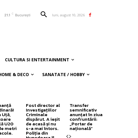
C
luni, august 10, 2026
21.1
București
CULTURA SI ENTERTAINMENT
HOME & DECO
SANATATE / HOBBY
manță
Fost director al
Transfer
dinară!
Investigațiilor
semnificativ
 Uță,
Criminale
anunțat în ziua
toare
dispărut. A ieșit
confruntării:
lă U20
de acasă și nu
„Portar de
de metri
s-a mai întors.
națională”
acole.
Poliția din
Hunedoara îl