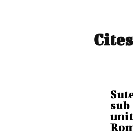
Cites
Sute
sub 
unit
Rom