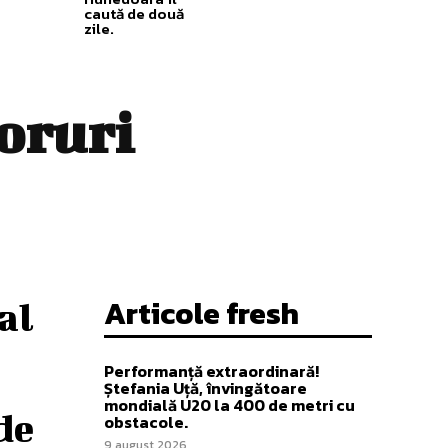
caută de două
zile.
oruri
Articole fresh
gal
Performanță extraordinară!
Ștefania Uță, învingătoare
mondială U20 la 400 de metri cu
de
obstacole.
9 august 2026