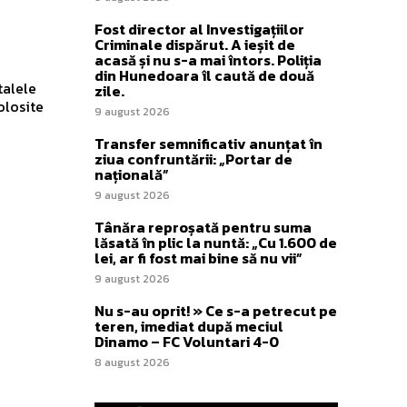
Fost director al Investigațiilor
Criminale dispărut. A ieșit de
acasă și nu s-a mai întors. Poliția
din Hunedoara îl caută de două
talele
zile.
olosite
9 august 2026
Transfer semnificativ anunțat în
ziua confruntării: „Portar de
națională”
9 august 2026
Tânăra reproșată pentru suma
lăsată în plic la nuntă: „Cu 1.600 de
lei, ar fi fost mai bine să nu vii”
9 august 2026
Nu s-au oprit! » Ce s-a petrecut pe
teren, imediat după meciul
Dinamo – FC Voluntari 4-0
8 august 2026