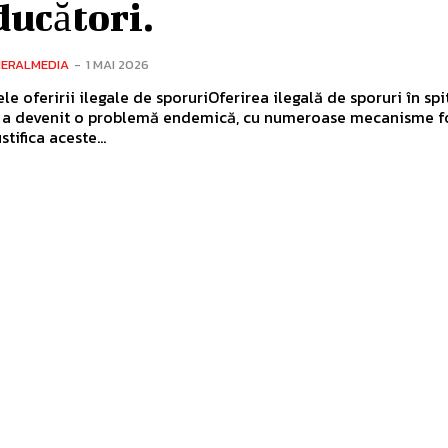
ducători.
NERALMEDIA
-
1 MAI 2026
e oferirii ilegale de sporuriOferirea ilegală de sporuri în spi
 a devenit o problemă endemică, cu numeroase mecanisme f
stifica aceste...