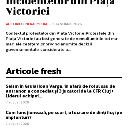
incidentelor din Piața
Victoriei
AUTORII GENERALMEDIA
-
15 IANUARIE 2026
Contextul protestelor din Piața VictorieiProtestele din
Piața Victoriei au fost generate de nemulțumirile tot mai
mari ale cetățenilor privind anumite decizii
guvernamentale, considerate a...
Articole fresh
Seism în Gruia! Ioan Varga, în afară de rolul său de
antrenor, a concediat și 3 jucători de la CFR Cluj +
Liderul echipei...
7 august 2026
Cum funcționează, pe scurt, o lucrare de dinți ficși pe
implanturi?
7 august 2026