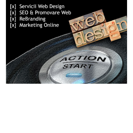
Bun venit GeneralMedia.ro
GeneralMedia.ro un site de știri / blog de noutăți, dedicat