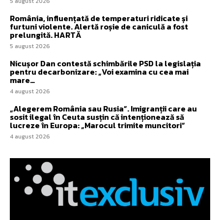
5 august 2026
România, influențată de temperaturi ridicate și
furtuni violente. Alertă roșie de caniculă a fost
prelungită. HARTĂ
5 august 2026
Nicușor Dan contestă schimbările PSD la legislația
pentru decarbonizare: „Voi examina cu cea mai
mare…
4 august 2026
„Alegerem România sau Rusia”. Imigranții care au
sosit ilegal în Ceuta susțin că intenționează să
lucreze în Europa: „Marocul trimite muncitori”
4 august 2026