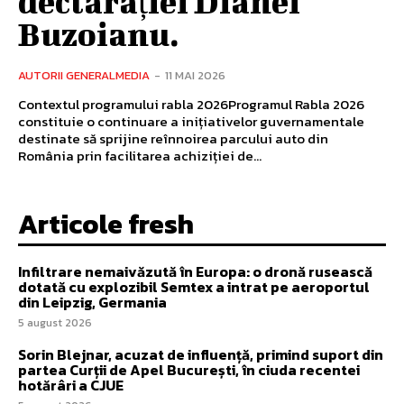
declarației Dianei
Buzoianu.
AUTORII GENERALMEDIA
-
11 MAI 2026
Contextul programului rabla 2026Programul Rabla 2026
constituie o continuare a inițiativelor guvernamentale
destinate să sprijine reînnoirea parcului auto din
România prin facilitarea achiziției de...
Articole fresh
Infiltrare nemaivăzută în Europa: o dronă rusească
dotată cu explozibil Semtex a intrat pe aeroportul
din Leipzig, Germania
5 august 2026
Sorin Blejnar, acuzat de influență, primind suport din
partea Curții de Apel București, în ciuda recentei
hotărâri a CJUE