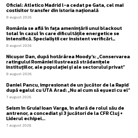
Oficial: Atletico Madrid l-a cedat pe Gata, cel mai
costisitor transfer din istoria națională
8 august 2026
România se află în fața amenințării unui blackout
total în cazul în care dificultățile energetice se
intensifică. Specialiștii cer insistent verificări…
8 august 2026
Nicușor Dan, după hotărârea Moody’s: „Conservarea
ratingului României ilustrează strădanițele
instituțiilor, ale populației și ale sectorului privat”
8 august 2026
Daniel Pancu, impresionat de un jucător de la Rapid
după egalul cu UTA Arad: „Nu ai cum să eșuezi cu el”
7 august 2026
Seism în Gruia! Ioan Varga, în afară de rolul său de
antrenor, a concediat și 3 jucători de la CFR Cluj +
Liderul echipei...
7 august 2026