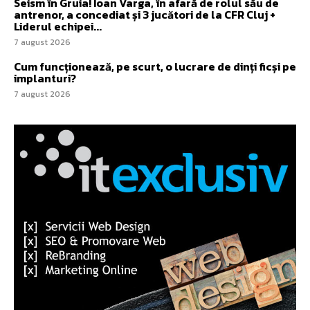
Seism în Gruia! Ioan Varga, în afară de rolul său de
antrenor, a concediat și 3 jucători de la CFR Cluj +
Liderul echipei...
7 august 2026
Cum funcționează, pe scurt, o lucrare de dinți ficși pe
implanturi?
7 august 2026