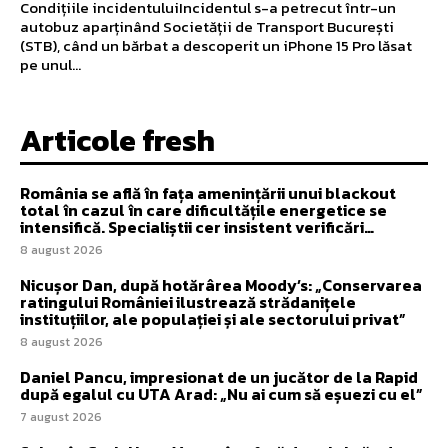
Condițiile incidentuluiIncidentul s-a petrecut într-un
autobuz aparținând Societății de Transport București
(STB), când un bărbat a descoperit un iPhone 15 Pro lăsat
pe unul...
Articole fresh
România se află în fața amenințării unui blackout
total în cazul în care dificultățile energetice se
intensifică. Specialiștii cer insistent verificări…
8 august 2026
Nicușor Dan, după hotărârea Moody’s: „Conservarea
ratingului României ilustrează strădanițele
instituțiilor, ale populației și ale sectorului privat”
8 august 2026
Daniel Pancu, impresionat de un jucător de la Rapid
după egalul cu UTA Arad: „Nu ai cum să eșuezi cu el”
7 august 2026