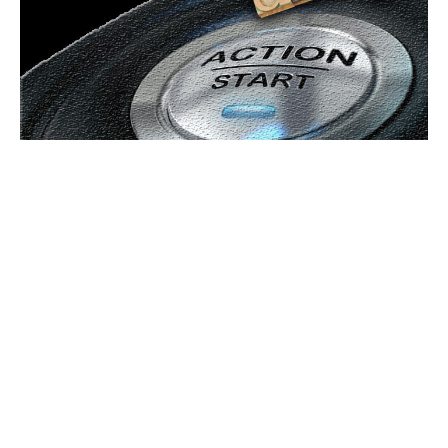
Bun venit GeneralMedia.ro
GeneralMedia.ro un site de știri / blog de noutăți, dedicat
diseminării de informații și actualități. Acesta oferă articole,
reportaje și analize pe teme diverse, de la evenimente curente
la subiecte specifice de interes. Este un spațiu digital pentru
informare și educație. Contactati-ne oricand la adresa:
contact@generalmedia.ro
Contact www.GeneralMedia.ro