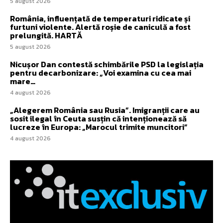
5 august 2026
România, influențată de temperaturi ridicate și
furtuni violente. Alertă roșie de caniculă a fost
prelungită. HARTĂ
5 august 2026
Nicușor Dan contestă schimbările PSD la legislația
pentru decarbonizare: „Voi examina cu cea mai
mare…
4 august 2026
„Alegerem România sau Rusia”. Imigranții care au
sosit ilegal în Ceuta susțin că intenționează să
lucreze în Europa: „Marocul trimite muncitori”
4 august 2026