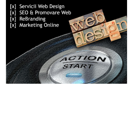
Bun venit GeneralMedia.ro
GeneralMedia.ro un site de știri / blog de noutăți, dedicat