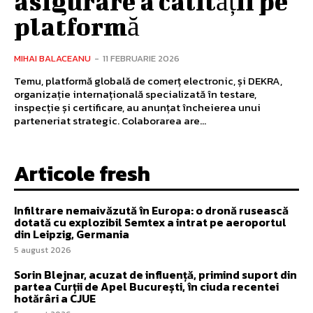
asigurare a calității pe
platformă
MIHAI BALACEANU
-
11 FEBRUARIE 2026
Temu, platformă globală de comerț electronic, și DEKRA,
organizație internațională specializată în testare,
inspecție și certificare, au anunțat încheierea unui
parteneriat strategic. Colaborarea are...
Articole fresh
Infiltrare nemaivăzută în Europa: o dronă rusească
dotată cu explozibil Semtex a intrat pe aeroportul
din Leipzig, Germania
5 august 2026
Sorin Blejnar, acuzat de influență, primind suport din
partea Curții de Apel București, în ciuda recentei
hotărâri a CJUE