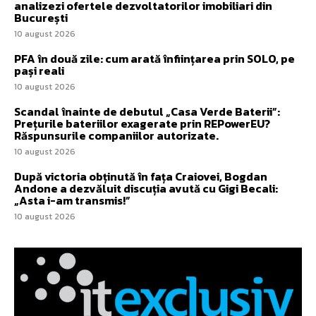
analizezi ofertele dezvoltatorilor imobiliari din
București
10 august 2026
PFA în două zile: cum arată înființarea prin SOLO, pe
pași reali
10 august 2026
Scandal înainte de debutul „Casa Verde Baterii”:
Prețurile bateriilor exagerate prin REPowerEU?
Răspunsurile companiilor autorizate.
10 august 2026
După victoria obținută în fața Craiovei, Bogdan
Andone a dezvăluit discuția avută cu Gigi Becali:
„Asta i-am transmis!”
10 august 2026