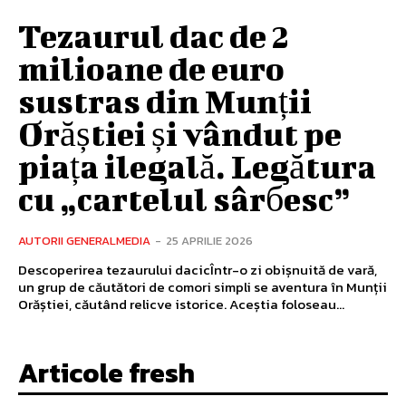
Tezaurul dac de 2
milioane de euro
sustras din Munții
Orăștiei și vândut pe
piața ilegală. Legătura
cu „cartelul sârбesc”
AUTORII GENERALMEDIA
-
25 APRILIE 2026
Descoperirea tezaurului dacicÎntr-o zi obișnuită de vară,
un grup de căutători de comori simpli se aventura în Munții
Orăștiei, căutând relicve istorice. Aceștia foloseau...
Articole fresh