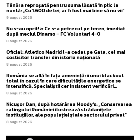
Tânăra reproșată pentru suma lăsată în plic la
nuntă: „Cu 1.600 de lei, ar fi fost mai bine să nu vii”
9 august 2026
Nu s-au oprit! » Ce s-a petrecut pe teren, imediat
după meciul Dinamo – FC Voluntari 4-0
8 august 2026
Oficial: Atletico Madrid l-a cedat pe Gata, cel mai
costisitor transfer din istoria națională
8 august 2026
România se află în fața amenințării unui blackout
total în cazul în care dificultățile energetice se
intensifică. Specialiștii cer insistent verificări…
8 august 2026
Nicușor Dan, după hotărârea Moody’s: „Conservarea
ratingului României ilustrează strădanițele
instituțiilor, ale populației și ale sectorului privat”
8 august 2026