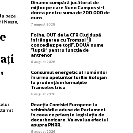
Dinamo cumpără jucătorul de
mijloc pe care Nuno Campos și-l
dorea pentru suma de 200.000 de
 la baza
euro
ii Negre,
7 august 2026
re
Folha, OUT de la CFR Cluj după
înfrângerea cu Tromsø! ”Îi
concediez pe toți!”. DOUĂ nume
”luptă” pentru funcția de
antrenor
ați
6 august 2026
,
Consumul energetic al românilor
în urma apelurilor lui Ilie Bolojan
la prudență: informațiile
Transelectrica
6 august 2026
telui
Reacția Comisiei Europene la
schimbările aduse de Parlament
târnit
în ceea ce privește legislația de
decarbonizare. Va evalua efectul
asupra PNRR.
6 august 2026