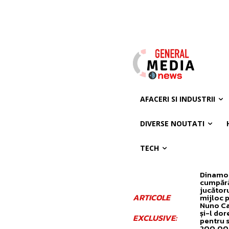
AFACERI SI INDUSTRII
DIVERSE NOUTATI
TECH
Dinamo
cumpăr
jucător
ARTICOLE
mijloc 
Nuno C
și-l dor
EXCLUSIVE:
pentru 
200.00