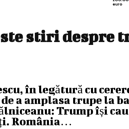
euro
ste stiri despre
t
scu, în legătură cu cerer
de a amplasa trupe la b
ălniceanu: Trump își cau
ați. România…