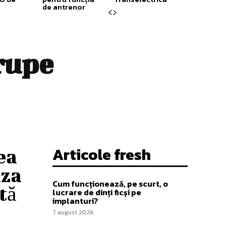
de antrenor
rupe
Articole fresh
ea
aza
Cum funcționează, pe scurt, o
tă
lucrare de dinți ficși pe
implanturi?
7 august 2026