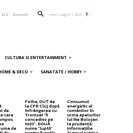
C
vineri, august 7, 2026
33.3
București
CULTURA SI ENTERTAINMENT
HOME & DECO
SANATATE / HOBBY
Folha, OUT de
Consumul
ă
la CFR Cluj după
energetic al
ul de
înfrângerea cu
românilor în
pe care
Tromsø! ”Îi
urma apelurilor
ampos
concediez pe
lui Ilie Bolojan
ea
toți!”. DOUĂ
la prudență:
suma de
nume ”luptă”
informațiile
0 de
pentru funcția
Transelectrica