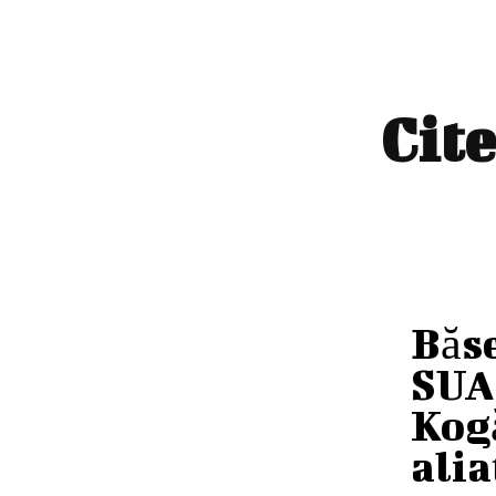
Cite
Băse
SUA 
Kog
ali