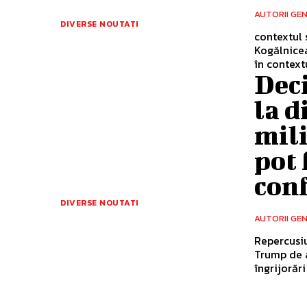
AUTORII GE
DIVERSE NOUTATI
contextul 
Kogălnicea
în contextu
Deci
la d
mili
pot 
con
DIVERSE NOUTATI
AUTORII GE
Repercusiu
Trump de a
îngrijorări