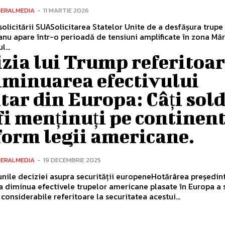
NERALMEDIA
-
11 MARTIE 2026
solicitării SUASolicitarea Statelor Unite de a desfășura trupe
nu apare într-o perioadă de tensiuni amplificate în zona Măr
l...
zia lui Trump referitoa
iminuarea efectivului
tar din Europa: Câți sold
fi menținuți pe continent
form legii americane.
NERALMEDIA
-
19 DECEMBRIE 2025
nile deciziei asupra securității europeneHotărârea președin
 diminua efectivele trupelor americane plasate în Europa a s
 considerabile referitoare la securitatea acestui...