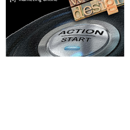
Bun venit GeneralMedia.ro
GeneralMedia.ro un site de știri / blog de noutăți, dedicat
diseminării de informații și actualități. Acesta oferă articole,
reportaje și analize pe teme diverse, de la evenimente curente
la subiecte specifice de interes. Este un spațiu digital pentru
informare și educație. Contactati-ne oricand la adresa: