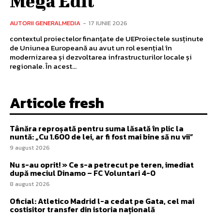
Mega Edil
AUTORII GENERALMEDIA
-
17 IUNIE 2026
contextul proiectelor finanțate de UEProiectele susținute
de Uniunea Europeană au avut un rol esențial în
modernizarea și dezvoltarea infrastructurilor locale și
regionale. În acest...
Articole fresh
Tânăra reproșată pentru suma lăsată în plic la
nuntă: „Cu 1.600 de lei, ar fi fost mai bine să nu vii”
9 august 2026
Nu s-au oprit! » Ce s-a petrecut pe teren, imediat
după meciul Dinamo – FC Voluntari 4-0
8 august 2026
Oficial: Atletico Madrid l-a cedat pe Gata, cel mai
costisitor transfer din istoria națională