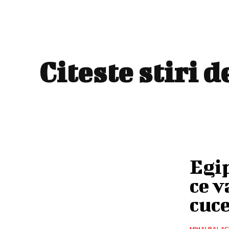
Citeste stiri 
Egip
ce v
cuce
MIHAI BALA