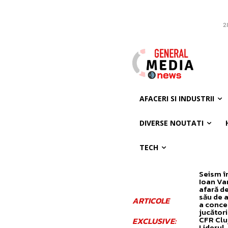
2
AFACERI SI INDUSTRII
DIVERSE NOUTATI
TECH
Seism în
Ioan Var
afară de
său de 
ARTICOLE
a conced
jucători
CFR Clu
EXCLUSIVE:
Liderul