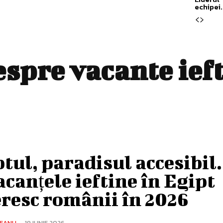
echipei.
despre
vacante ief
tul, paradisul accesibil
acanțele ieftine în Egipt
resc românii în 2026
CEANU
-
19 IUNIE 2026