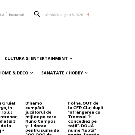
C
sâmbătă, august 8, 2026
8.3
București
CULTURA SI ENTERTAINMENT
HOME & DECO
SANATATE / HOBBY
 Gruia!
Dinamo
Folha, OUT de
ga, în
cumpără
la CFR Cluj după
 rolul
jucătorul de
înfrângerea cu
antrenor,
mijloc pe care
Tromsø! ”Îi
iat și 3
Nuno Campos
concediez pe
 de la
și-l dorea
toți!”. DOUĂ
j +
pentru suma de
nume ”luptă”
200.000 de
pentru funcția