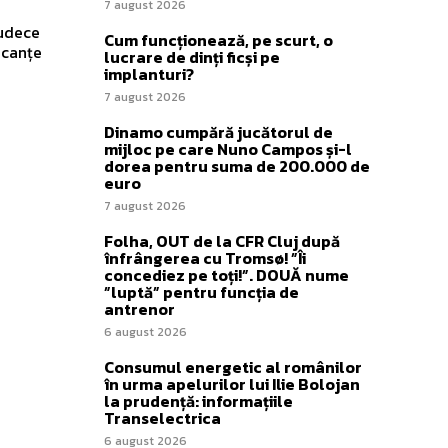
7 august 2026
judece
Cum funcționează, pe scurt, o
acanțe
lucrare de dinți ficși pe
implanturi?
7 august 2026
Dinamo cumpără jucătorul de
mijloc pe care Nuno Campos și-l
dorea pentru suma de 200.000 de
euro
7 august 2026
Folha, OUT de la CFR Cluj după
înfrângerea cu Tromsø! ”Îi
concediez pe toți!”. DOUĂ nume
”luptă” pentru funcția de
antrenor
6 august 2026
Consumul energetic al românilor
în urma apelurilor lui Ilie Bolojan
la prudență: informațiile
Transelectrica
6 august 2026