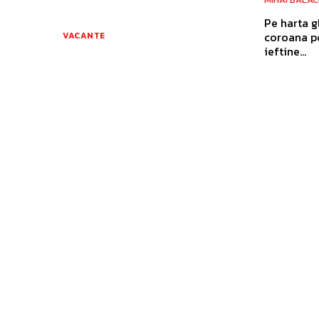
Pe harta g
coroana po
VACANTE
ieftine...