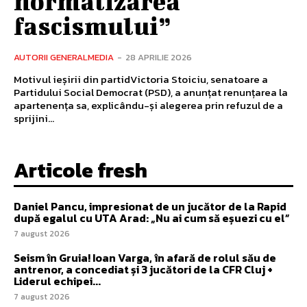
normalizarea
fascismului”
AUTORII GENERALMEDIA
-
28 APRILIE 2026
Motivul ieșirii din partidVictoria Stoiciu, senatoare a
Partidului Social Democrat (PSD), a anunțat renunțarea la
apartenența sa, explicându-și alegerea prin refuzul de a
sprijini...
Articole fresh
Daniel Pancu, impresionat de un jucător de la Rapid
după egalul cu UTA Arad: „Nu ai cum să eșuezi cu el”
7 august 2026
Seism în Gruia! Ioan Varga, în afară de rolul său de
antrenor, a concediat și 3 jucători de la CFR Cluj +
Liderul echipei...
7 august 2026