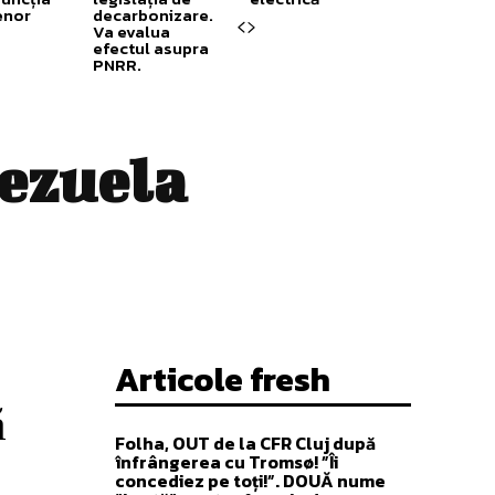
enor
decarbonizare.
Va evalua
efectul asupra
PNRR.
ezuela
Articole fresh
ă
Folha, OUT de la CFR Cluj după
înfrângerea cu Tromsø! ”Îi
concediez pe toți!”. DOUĂ nume