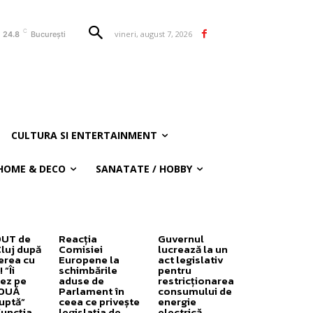
C
vineri, august 7, 2026
24.8
București
CULTURA SI ENTERTAINMENT
HOME & DECO
SANATATE / HOBBY
OUT de
Reacția
Guvernul
Cluj după
Comisiei
lucrează la un
erea cu
Europene la
act legislativ
”Îi
schimbările
pentru
ez pe
aduse de
restricționarea
DOUĂ
Parlament în
consumului de
uptă”
ceea ce privește
energie
funcția
legislația de
electrică