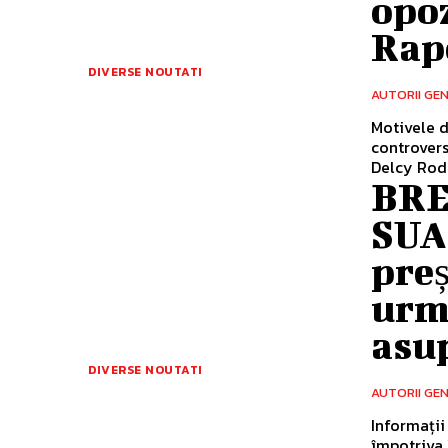
opoz
Rapo
DIVERSE NOUTATI
AUTORII GE
Motivele d
controvers
Delcy Rodrí
BRE
SUA 
preș
urm
asu
DIVERSE NOUTATI
AUTORII GE
Informații
împotriva 