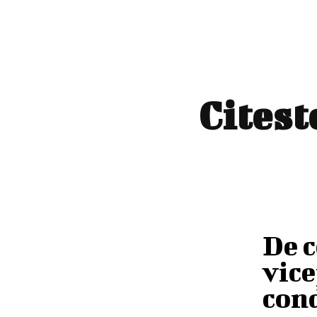
Citest
De c
vice
cond