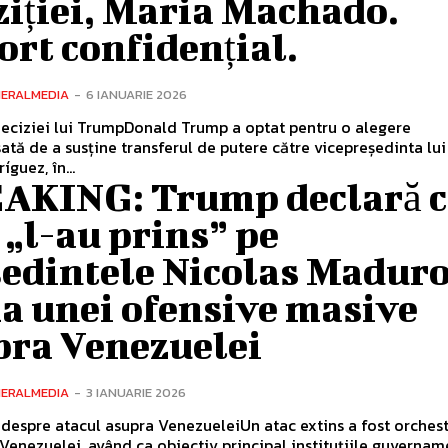
iției, Maria Machado.
rt confidențial.
NERALMEDIA
-
6 IANUARIE 2026
eciziei lui TrumpDonald Trump a optat pentru o alegere
ată de a susține transferul de putere către vicepreședinta lu
guez, în...
AKING: Trump declară c
„l-au prins” pe
edintele Nicolas Maduro
a unei ofensive masive
pra Venezuelei
NERALMEDIA
-
3 IANUARIE 2026
 despre atacul asupra VenezueleiUn atac extins a fost orches
Venezuelei, având ca obiectiv principal instituțiile guvernam