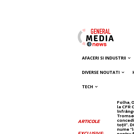
AFACERI SI INDUSTRII
DIVERSE NOUTATI
TECH
Folha, 
la CFR 
înfrâng
Tromsø! 
concedi
ARTICOLE
toți!”. 
nume ”l
EXCLUSIVE:
pentru 