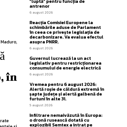
”luptă” pentru funcția de
antrenor
6 august 2026
Reacția Comisiei Europene la
schimbările aduse de Parlament
în ceea ce privește legislația de
decarbonizare. Va evalua efectul
i Maduro,
asupra PNRR.
6 august 2026
ă
Guvernul lucrează la un act
legislativ pentru restricționarea
consumului de energie electrică
, în
6 august 2026
Vremea pentru 6 august 2026:
Alertă roșie de căldură extremă în
șapte județe și alertă galbenă de
furtuni în alte 31.
5 august 2026
Infiltrare nemaivăzută în Europa:
o dronă rusească dotată cu
trate
explozibil Semtex a intrat pe
entale și