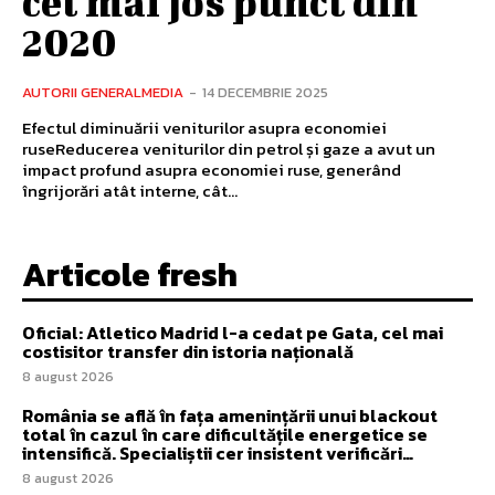
cel mai jos punct din
2020
AUTORII GENERALMEDIA
-
14 DECEMBRIE 2025
Efectul diminuării veniturilor asupra economiei
ruseReducerea veniturilor din petrol și gaze a avut un
impact profund asupra economiei ruse, generând
îngrijorări atât interne, cât...
Articole fresh
Oficial: Atletico Madrid l-a cedat pe Gata, cel mai
costisitor transfer din istoria națională
8 august 2026
România se află în fața amenințării unui blackout
total în cazul în care dificultățile energetice se
intensifică. Specialiștii cer insistent verificări…
8 august 2026