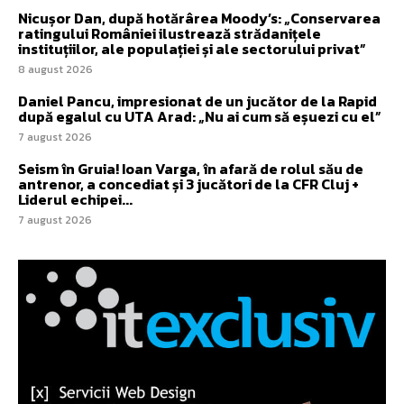
Nicușor Dan, după hotărârea Moody’s: „Conservarea
ratingului României ilustrează strădanițele
instituțiilor, ale populației și ale sectorului privat”
8 august 2026
Daniel Pancu, impresionat de un jucător de la Rapid
după egalul cu UTA Arad: „Nu ai cum să eșuezi cu el”
7 august 2026
Seism în Gruia! Ioan Varga, în afară de rolul său de
antrenor, a concediat și 3 jucători de la CFR Cluj +
Liderul echipei...
7 august 2026