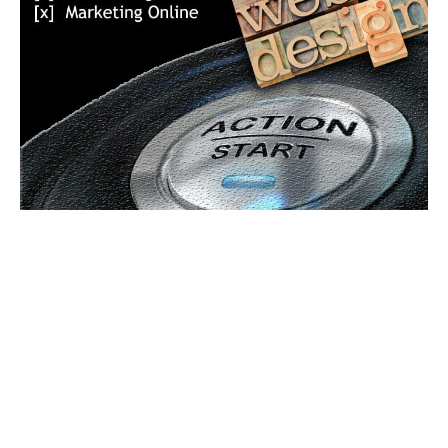
Bun venit GeneralMedia.ro
GeneralMedia.ro un site de știri / blog de noutăți, dedicat
diseminării de informații și actualități. Acesta oferă articole,
reportaje și analize pe teme diverse, de la evenimente curente
la subiecte specifice de interes. Este un spațiu digital pentru