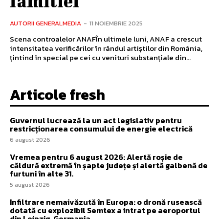
familiei
AUTORII GENERALMEDIA
-
11 NOIEMBRIE 2025
Scena controalelor ANAFÎn ultimele luni, ANAF a crescut
intensitatea verificărilor în rândul artiștilor din România,
țintind în special pe cei cu venituri substanțiale din...
Articole fresh
Guvernul lucrează la un act legislativ pentru
restricționarea consumului de energie electrică
6 august 2026
Vremea pentru 6 august 2026: Alertă roșie de
căldură extremă în șapte județe și alertă galbenă de
furtuni în alte 31.
5 august 2026
Infiltrare nemaivăzută în Europa: o dronă rusească
dotată cu explozibil Semtex a intrat pe aeroportul
din Leipzig, Germania