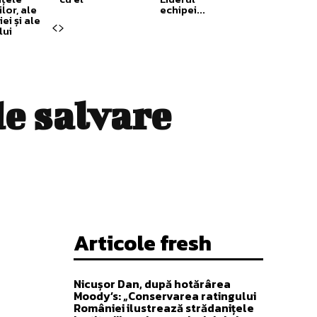
ilor, ale
echipei...
ei și ale
lui
de salvare
Articole fresh
Nicușor Dan, după hotărârea
Moody’s: „Conservarea ratingului
României ilustrează strădanițele