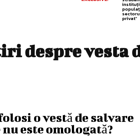
instituți
populați
sectoru
privat”
tiri despre
vesta 
folosi o vestă de salvare
 nu este omologată?