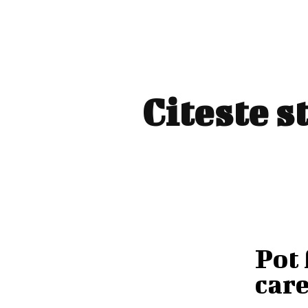
Citeste s
Pot 
care