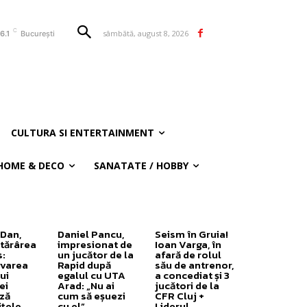
C
sâmbătă, august 8, 2026
6.1
București
CULTURA SI ENTERTAINMENT
HOME & DECO
SANATATE / HOBBY
 Dan,
Daniel Pancu,
Seism în Gruia!
tărârea
impresionat de
Ioan Varga, în
:
un jucător de la
afară de rolul
varea
Rapid după
său de antrenor,
ui
egalul cu UTA
a concediat și 3
ei
Arad: „Nu ai
jucători de la
ază
cum să eșuezi
CFR Cluj +
ițele
cu el”
Liderul