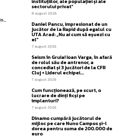
instituțiilor, ale populației și ale
sectorului privat”
8 august 2026
...
Daniel Pancu, impresionat de un
jucător de la Rapid după egalul cu
UTA Arad: „Nu ai cum să eșuezi cu
el”
7 august 2026
Seism în Gruia! Ioan Varga, în afară
de rolul său de antrenor, a
concediat și 3 jucători de la CFR
Cluj + Liderul echipei...
7 august 2026
Cum funcționează, pe scurt, o
lucrare de dinți ficși pe
implanturi?
7 august 2026
Dinamo cumpără jucătorul de
mijloc pe care Nuno Campos și-l
dorea pentru suma de 200.000 de
euro