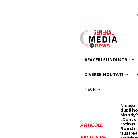
3
AFACERI SI INDUSTRII
DIVERSE NOUTATI
TECH
Nicușor
după ho
Moody’s
„Conser
ratingul
ARTICOLE
Români
ilustre
EXCLUSIVE:
strădan