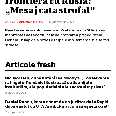
frontiera cu Rusia:
„Mesaj catastrofal”
AUTORII GENERALMEDIA
-
1 NOIEMBRIE 2025
Reacția veterinarilor americaniVeteranii din SUA și-au
manifestat dezacordul față de hotărârea președintelui
Donald Trump de a retrage trupele din România și alte țări
situate...
Articole fresh
Nicușor Dan, după hotărârea Moody’s: „Conservarea
ratingului României ilustrează strădanițele
instituțiilor, ale populației și ale sectorului privat”
8 august 2026
Daniel Pancu, impresionat de un jucător de la Rapid
după egalul cu UTA Arad: „Nu ai cum să eșuezi cu el”
7 august 2026