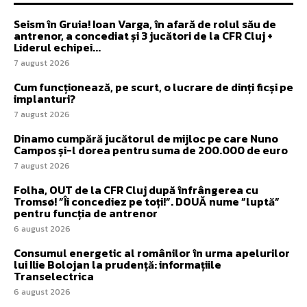
Seism în Gruia! Ioan Varga, în afară de rolul său de
antrenor, a concediat și 3 jucători de la CFR Cluj +
Liderul echipei...
7 august 2026
Cum funcționează, pe scurt, o lucrare de dinți ficși pe
implanturi?
7 august 2026
Dinamo cumpără jucătorul de mijloc pe care Nuno
Campos și-l dorea pentru suma de 200.000 de euro
7 august 2026
Folha, OUT de la CFR Cluj după înfrângerea cu
Tromsø! ”Îi concediez pe toți!”. DOUĂ nume ”luptă”
pentru funcția de antrenor
6 august 2026
Consumul energetic al românilor în urma apelurilor
lui Ilie Bolojan la prudență: informațiile
Transelectrica
6 august 2026