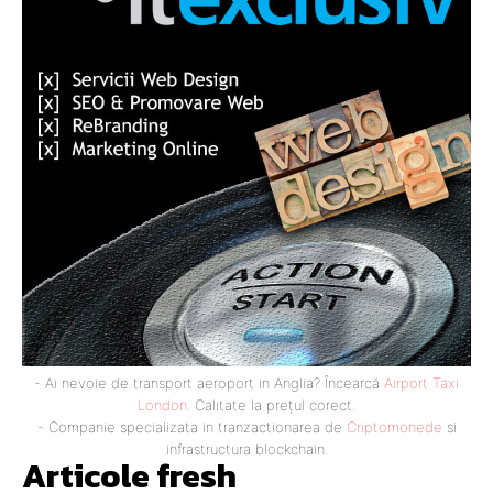
- Ai nevoie de transport aeroport in Anglia? Încearcă
Airport Taxi
London
. Calitate la prețul corect.
- Companie specializata in tranzactionarea de
Criptomonede
si
infrastructura blockchain.
Articole fresh