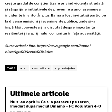
crește gradul de conștientizare privind violența stradală
și să sprijine inițiativele de prevenire a unor asemenea
incidente în viitor. În plus, Barna a fost invitat să participe
la diverse emisiuni și evenimente publice, unde și-a
împărtășit povestea și a discutat despre importanța
rezilienței și a sprijinului comunitar în fața adversității.
Sursa articol / foto: https://news.google.com/home?
hl=ro&gl=RO&ceid=RO%3Aro
TAGS
atac
comunitate
supraviețuire
Ultimele articole
Nu s-au oprit! » Ce s-a petrecut pe teren,
imediat după meciul Dinamo – FC Voluntari 4-0
8 august 2026