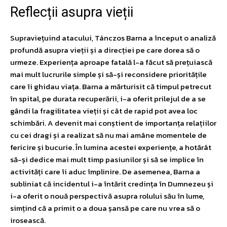
Reflecții asupra vieții
Supraviețuind atacului, Tánczos Barna a început o analiză
profundă asupra vieții și a direcției pe care dorea să o
urmeze. Experiența aproape fatală l-a făcut să prețuiască
mai mult lucrurile simple și să-și reconsidere prioritățile
care îi ghidau viața. Barna a mărturisit că timpul petrecut
în spital, pe durata recuperării, i-a oferit prilejul de a se
gândi la fragilitatea vieții și cât de rapid pot avea loc
schimbări. A devenit mai conștient de importanța relațiilor
cu cei dragi și a realizat să nu mai amâne momentele de
fericire și bucurie. În lumina acestei experiențe, a hotărât
să-și dedice mai mult timp pasiunilor și să se implice în
activități care îi aduc împlinire. De asemenea, Barna a
subliniat că incidentul i-a întărit credința în Dumnezeu și
i-a oferit o nouă perspectivă asupra rolului său în lume,
simțind că a primit o a doua șansă pe care nu vrea să o
irosească.