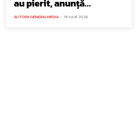
au pierit, anunță…
AUTORII GENERALMEDIA
-
19 IULIE 2026
Bun venit GeneralMedia.ro
GeneralMedia.ro un site de știri / blog de noutăți, dedicat
diseminării de informații și actualități. Acesta oferă articole,
reportaje și analize pe teme diverse, de la evenimente curente
la subiecte specifice de interes. Este un spațiu digital pentru
informare și educație. Contactati-ne oricand la adresa:
contact@generalmedia.ro
Contact www.GeneralMedia.ro