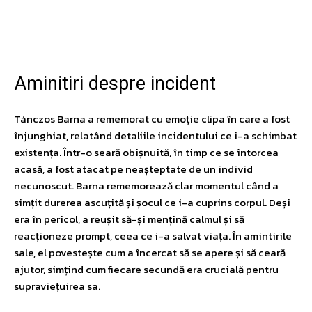
Facebook
Twitter
Pinterest
W
Aminitiri despre incident
Tánczos Barna a rememorat cu emoție clipa în care a fost
înjunghiat, relatând detaliile incidentului ce i-a schimbat
existența. Într-o seară obișnuită, în timp ce se întorcea
acasă, a fost atacat pe neașteptate de un individ
necunoscut. Barna rememorează clar momentul când a
simțit durerea ascuțită și șocul ce i-a cuprins corpul. Deși
era în pericol, a reușit să-și mențină calmul și să
reacționeze prompt, ceea ce i-a salvat viața. În amintirile
sale, el povestește cum a încercat să se apere și să ceară
ajutor, simțind cum fiecare secundă era crucială pentru
supraviețuirea sa.