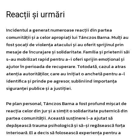
Reacții și urmări
Incidentul a generat numeroase reacții din partea
comunității și a celor apropiați lui Tánczos Barna. Mulți au
fost șocați de violența atacului și au oferit sprijinul prin
mesaje de încurajare și solidaritate. Familia și prietenii săi
s-au mobilizat rapid pentru a-i oferi sprijin emoțional și
ajutor în perioada de recuperare. Totodată, cazul a atras
atenția autorităților, care au inițiat o anchetă pentru a-l
identifica și prinde pe agresor, subliniind importanța
siguranței publice și a justiției.
Pe plan personal, Tánczos Barna a fost profund mișcat de
reacția celor din jur și a simțit o solidaritate puternică din
partea comunității. Această susținere l-a ajutat să
depășească trauma psihologică și să-și regăsească forța
interioară. El a decis să folosească experiența pentru a