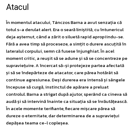
Atacul
În momentul atacului, Tánczos Barna a avut senzația că
totul s-a derulat alert. Era o seară liniștită, cu întunericul
deja așternut, când a zărit o siluetă rapid apropiindu-se.
Fără a avea timp să proceseze, a simțit o durere ascuțită în
lateralul corpului, semn că fusese înjunghiat. În acel
moment critic, a reușit să se adune și să se concentreze pe
supraviețuire. A încercat să-și protejeze partea afectată
și să se îndepărteze de atacator, care părea hotărât să
continue agresiunea. Deși durerea era intensă și sângele
începuse să curgă, instinctul de apărare a preluat
controlul. Barna a strigat după ajutor, sperând ca cineva să
audă și să intervină înainte ca situația să se înrăutățească.
În acele momente terifiante, fiecare mișcare părea să
dureze o eternitate, dar determinarea de a supraviețui
depășea teama ce-l copleșea.