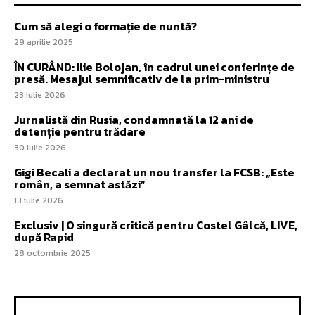
Cum să alegi o formație de nuntă?
29 aprilie 2025
ÎN CURÂND: Ilie Bolojan, în cadrul unei conferințe de
presă. Mesajul semnificativ de la prim-ministru
23 iulie 2026
Jurnalistă din Rusia, condamnată la 12 ani de
detenție pentru trădare
30 iulie 2026
Gigi Becali a declarat un nou transfer la FCSB: „Este
român, a semnat astăzi”
13 iulie 2026
Exclusiv | O singură critică pentru Costel Gâlcă, LIVE,
după Rapid
28 octombrie 2025