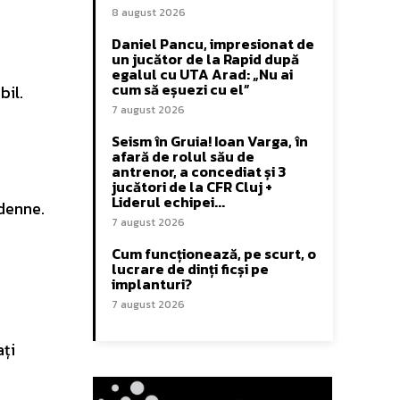
8 august 2026
Daniel Pancu, impresionat de
un jucător de la Rapid după
egalul cu UTA Arad: „Nu ai
cum să eșuezi cu el”
bil.
7 august 2026
Seism în Gruia! Ioan Varga, în
afară de rolul său de
antrenor, a concediat și 3
jucători de la CFR Cluj +
Liderul echipei...
rdenne.
7 august 2026
Cum funcționează, pe scurt, o
lucrare de dinți ficși pe
implanturi?
7 august 2026
ați