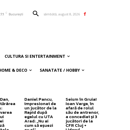
C
sâmbătă, august 8, 2026
7.1
București
CULTURA SI ENTERTAINMENT
HOME & DECO
SANATATE / HOBBY
 Dan,
Daniel Pancu,
Seism în Gruia!
tărârea
impresionat de
Ioan Varga, în
:
un jucător de la
afară de rolul
varea
Rapid după
său de antrenor,
ui
egalul cu UTA
a concediat și 3
ei
Arad: „Nu ai
jucători de la
ază
cum să eșuezi
CFR Cluj +
ițele
cu el”
Liderul