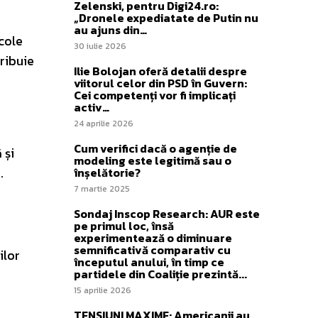
Zelenski, pentru Digi24.ro:
„Dronele expediatate de Putin nu
au ajuns din…
cole
30 iulie 2026
ribuie
Ilie Bolojan oferă detalii despre
viitorul celor din PSD în Guvern:
Cei competenți vor fi implicați
activ…
24 aprilie 2026
Cum verifici dacă o agenție de
 și
modeling este legitimă sau o
.
înșelătorie?
7 martie 2025
Sondaj Inscop Research: AUR este
pe primul loc, însă
experimentează o diminuare
semnificativă comparativ cu
ilor
începutul anului, în timp ce
partidele din Coaliție prezintă...
15 aprilie 2026
TENSIUNI MAXIME: Americanii au