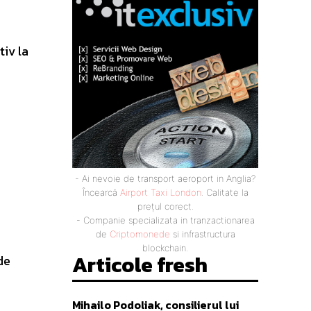
iv la
- Ai nevoie de transport aeroport in Anglia?
Încearcă
Airport Taxi London
. Calitate la
prețul corect.
- Companie specializata in tranzactionarea
de
Criptomonede
si infrastructura
blockchain.
Articole fresh
de
Mihailo Podoliak, consilierul lui