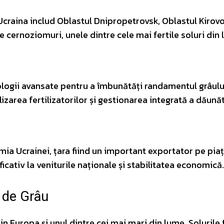
Ucraina includ Oblastul Dnipropetrovsk, Oblastul Kirovo
 cernoziomuri, unele dintre cele mai fertile soluri din 
ologii avansate pentru a îmbunătăți randamentul grâulu
ilizarea fertilizatorilor și gestionarea integrată a dăunăt
ia Ucrainei, țara fiind un important exportator pe pia
icativ la veniturile naționale și stabilitatea economică.
i de Grâu
 Europa și unul dintre cei mai mari din lume. Solurile f