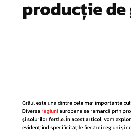
producție de
Facebook
Twitter
ACȚIUNE
Grâul este una dintre cele mai importante cult
Diverse
regiuni
europene se remarcă prin produ
și solurilor fertile. În acest articol, vom ex
evidențiind specificitățile fiecărei regiuni și c