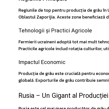
Regiunile de top pentru producția de grâu în 
Oblastul Zaporijia. Aceste zone beneficiază de
Tehnologii și Practici Agricole
Fermierii ucraineni adoptă tot mai mult tehn
Practicile agricole includ rotația culturilor, ut
Impactul Economic
Producția de grâu este crucială pentru econom
globală. Exporturile de grâu contribuie semnif
Rusia – Un Gigant al Producție
Rusia este cel mai mare producător de grâu din