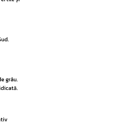
Sud.
de grâu.
idicată.
tiv