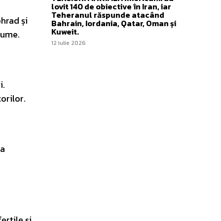
lovit 140 de obiective în Iran, iar
Teheranul răspunde atacând
hrad și
Bahrain, Iordania, Qatar, Oman și
Kuweit.
lume.
12 iulie 2026
i.
orilor.
ța
ertile și