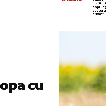
instituți
populați
sectoru
privat”
ropa cu