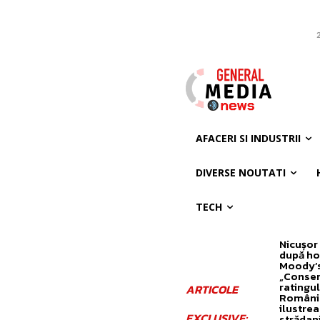
2
AFACERI SI INDUSTRII
DIVERSE NOUTATI
TECH
Nicușor
după ho
Moody’s
„Conser
ratingul
ARTICOLE
Români
ilustre
EXCLUSIVE:
strădan