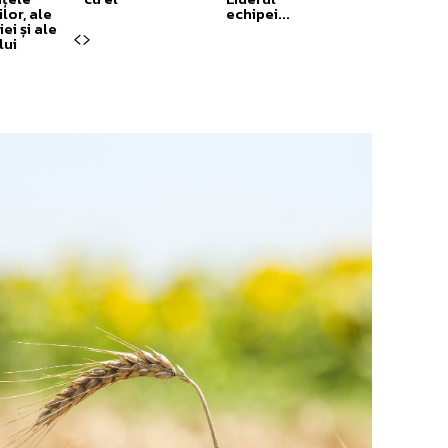
ilor, ale
echipei...
ei și ale
lui