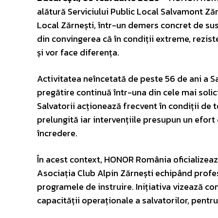
alătură Serviciului Public Local Salvamont Zăr
Local Zărnești, într-un demers concret de su
din convingerea că în condiții extreme, rezist
și vor face diferența.
Activitatea neîncetată de peste 56 de ani a Sa
pregătire continuă într-una din cele mai soli
Salvatorii acționează frecvent în condiții de 
prelungită iar intervențiile presupun un efor
încredere.
În acest context, HONOR România oficializează
Asociația Club Alpin Zărnești echipând profes
programele de instruire. Inițiativa vizează con
capacității operaționale a salvatorilor, pentru 