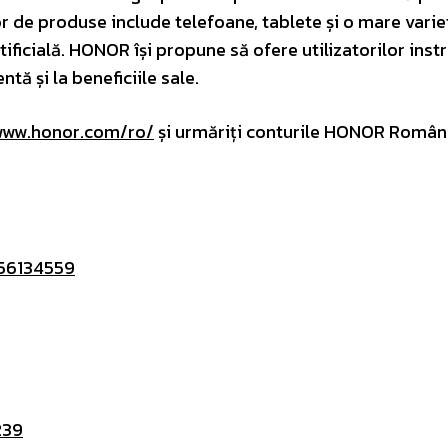
tor de produse include telefoane, tablete și o mare vari
tificială. HONOR își propune să ofere utilizatorilor ins
tă și la beneficiile sale.
www.honor.com/ro/
și urmăriți conturile HONOR Român
56134559
239