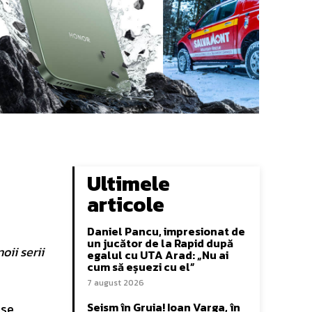
Ultimele
articole
Daniel Pancu, impresionat de
un jucător de la Rapid după
oii serii
egalul cu UTA Arad: „Nu ai
cum să eșuezi cu el”
7 august 2026
Seism în Gruia! Ioan Varga, în
 se