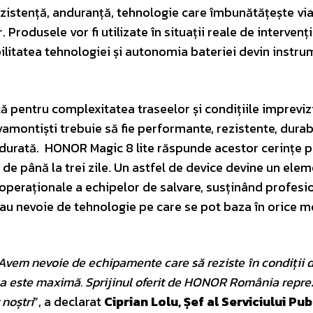
zistență, anduranță, tehnologie care îmbunătățește via
rodusele vor fi utilizate în situații reale de intervenție
bilitatea tehnologiei și autonomia bateriei devin instr
ă pentru complexitatea traseelor și condițiile imprevizi
amontiști trebuie să fie performante, rezistente, durabi
durată. HONOR Magic 8 lite răspunde acestor cerințe p
de până la trei zile. Un astfel de device devine un elem
 operaționale a echipelor de salvare, susținând profesio
are au nevoie de tehnologie pe care se pot baza în orice 
 Avem nevoie de echipamente care să reziste în condiții di
a este maximă. Sprijinul oferit de HONOR România repre
 noștri
”, a declarat
Ciprian Lolu, Șef al Serviciului Pub