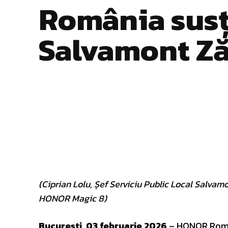
România sus
Salvamont Ză
Facebook
Twitter
ACȚIUNE
(Ciprian Lolu, Șef Serviciu Public Local Salvam
HONOR Magic 8)
București, 03 februarie 2026
– HONOR Români