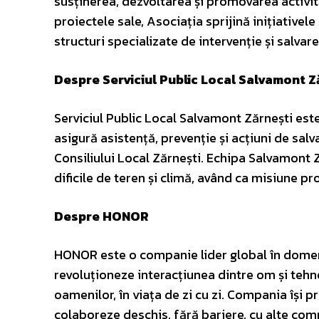
susținerea, dezvoltarea și promovarea activit
proiectele sale, Asociația sprijină inițiative
structuri specializate de intervenție și salvare
Despre Serviciul Public Local Salvamont Z
Serviciul Public Local Salvamont Zărnești este
asigură asistență, prevenție și acțiuni de salv
Consiliului Local Zărnești. Echipa Salvamont Z
dificile de teren și climă, având ca misiune prot
Despre HONOR
HONOR este o companie lider global în domen
revoluționeze interacțiunea dintre om și tehnol
oamenilor, în viața de zi cu zi. Compania își p
colaboreze deschis, fără bariere, cu alte co