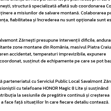
nești, structură specializată aflată sub coordonarea Co
sținere a misiunilor de salvare montană. Colaborarea p
ența, fiabilitatea și încrederea nu sunt opționale sunt e
lvamont Zărnești presupune intervenții dificile, andura
citante zone montane din România, masivul Piatra Craiul
teren accidentat, temperaturi imprevizibile, expunere
t coordonat, susținut de echipamente pe care se pot ba
 parteneriatul cu Serviciul Public Local Savalmont Zărn
ioniștii cu telefoane HONOR Magic 8 Lite și susținând
tribuția la sesiunile de pregătire continuă și creșterea
a face față situațiilor în care fiecare detaliu contează.