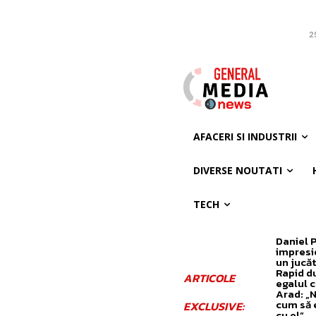
2
AFACERI SI INDUSTRII
DIVERSE NOUTATI
TECH
Daniel 
impresi
un jucăt
Rapid d
ARTICOLE
egalul 
Arad: „N
cum să 
EXCLUSIVE:
cu el”