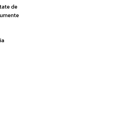
etate de
trumente
ia