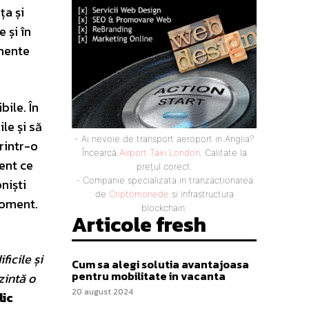
ța și
 și în
umente
bile. În
le și să
- Ai nevoie de transport aeroport in Anglia?
rintr-o
Încearcă
Airport Taxi London
. Calitate la
ent ce
prețul corect.
- Companie specializata in tranzactionarea
niști
de
Criptomonede
si infrastructura
moment.
blockchain.
Articole fresh
ficile și
Cum sa alegi solutia avantajoasa
pentru mobilitate in vacanta
zintă o
20 august 2024
lic