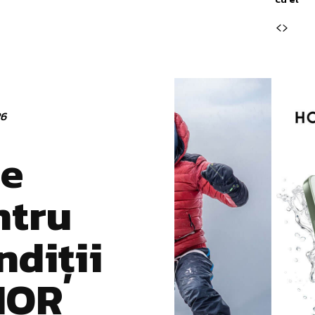
26
de
ntru
ndiții
NOR