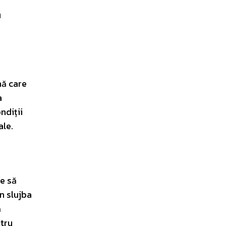
u
nă care
a
ndiții
ale.
e să
în slujba
ă
ntru