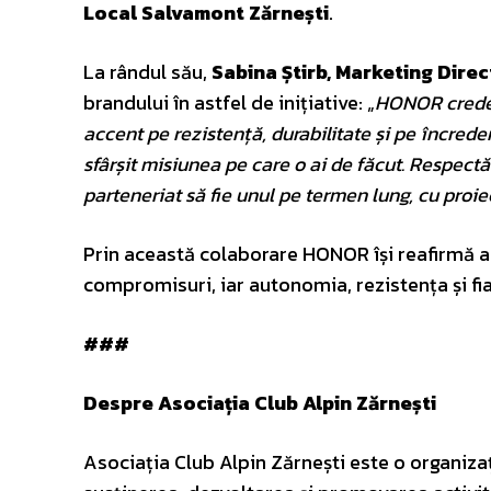
Local Salvamont Zărnești
.
La rândul său,
Sabina Știrb, Marketing Dir
brandului în astfel de inițiative: „
HONOR crede 
accent pe rezistență, durabilitate și pe încred
sfârșit misiunea pe care o ai de făcut. Respect
parteneriat să fie unul pe termen lung, cu proi
Prin această colaborare HONOR își reafirmă 
compromisuri, iar autonomia, rezistența și fiab
###
Despre Asociația Club Alpin Zărnești
Asociația Club Alpin Zărnești este o organizaț