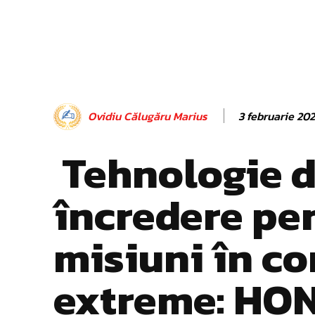
3 februarie 20
Ovidiu Călugăru Marius
Tehnologie 
încredere pe
misiuni în co
extreme: HO