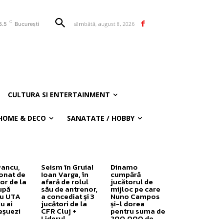
C
sâmbătă, august 8, 2026
5.5
București
CULTURA SI ENTERTAINMENT
HOME & DECO
SANATATE / HOBBY
Pancu,
Seism în Gruia!
Dinamo
onat de
Ioan Varga, în
cumpără
or de la
afară de rolul
jucătorul de
upă
său de antrenor,
mijloc pe care
cu UTA
a concediat și 3
Nuno Campos
u ai
jucători de la
și-l dorea
eșuezi
CFR Cluj +
pentru suma de
Liderul
200.000 de