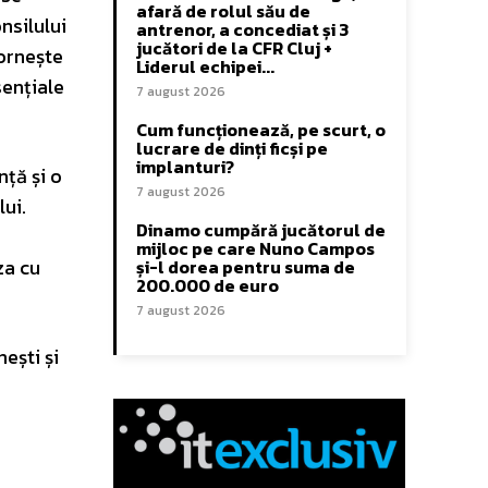
afară de rolul său de
nsilului
antrenor, a concediat și 3
jucători de la CFR Cluj +
ornește
Liderul echipei...
sențiale
7 august 2026
Cum funcționează, pe scurt, o
lucrare de dinți ficși pe
implanturi?
nță și o
7 august 2026
ui.
Dinamo cumpără jucătorul de
mijloc pe care Nuno Campos
za cu
și-l dorea pentru suma de
200.000 de euro
7 august 2026
ești și