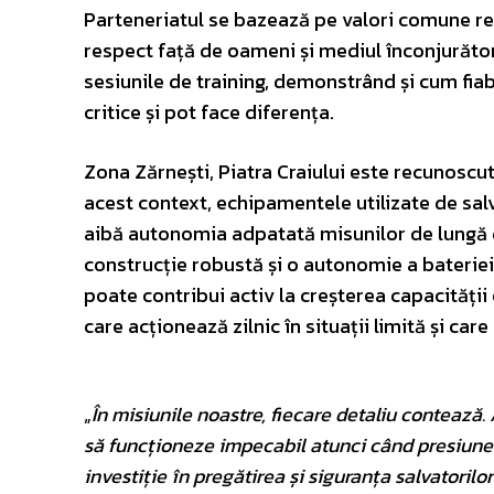
Parteneriatul se bazează pe valori comune re
respect față de oameni și mediul înconjurător. P
sesiunile de training, demonstrând și cum fia
critice și pot face diferența.
Zona Zărnești, Piatra Craiului este recunoscut
acest context, echipamentele utilizate de salv
aibă autonomia adpatată misunilor de lungă 
construcție robustă și o autonomie a bateriei 
poate contribui activ la creșterea capacității
care acționează zilnic în situații limită și c
„
În misiunile noastre, fiecare detaliu contează.
să funcționeze impecabil atunci când presiune
investiție în pregătirea și siguranța salvatorilor