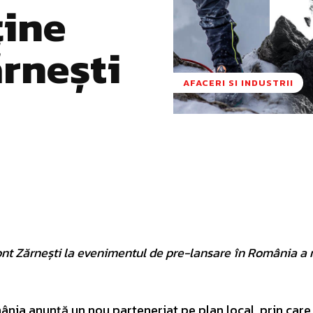
ține
rnești
AFACERI SI INDUSTRII
Pinterest
WhatsApp
ont Zărnești la evenimentul de pre-lansare în România a n
a anunță un nou parteneriat pe plan local, prin care