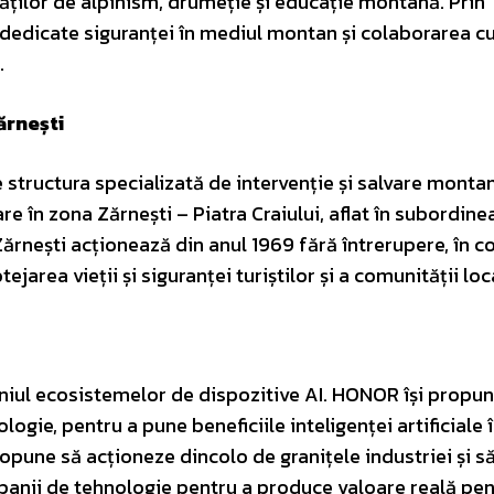
ăților de alpinism, drumeție și educație montană. Prin
le dedicate siguranței în mediul montan și colaborarea c
.
ărnești
 structura specializată de intervenție și salvare monta
are în zona Zărnești – Piatra Craiului, aflat în subordine
ărnești acționează din anul 1969 fără întrerupere, în co
ejarea vieții și siguranței turiștilor și a comunității loc
iul ecosistemelor de dispozitive AI. HONOR își propun
ogie, pentru a pune beneficiile inteligenței artificiale 
ropune să acționeze dincolo de granițele industriei și s
mpanii de tehnologie pentru a produce valoare reală pe