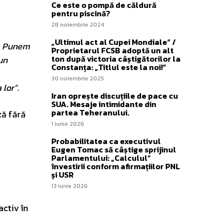
Ce este o pompă de căldură
pentru piscină?
28 noiembrie 2024
„Ultimul act al Cupei Mondiale” /
r. Punem
Proprietarul FCSB adoptă un alt
ton după victoria câștigătorilor la
un
Constanța: „Titlul este la noi!”
30 noiembrie 2025
 lor”
.
Iran oprește discuțiile de pace cu
SUA. Mesaje intimidante din
partea Teheranului.
ză fără
1 iunie 2026
Probabilitatea ca executivul
Eugen Tomac să câștige sprijinul
Parlamentului: „Calculul”
învestirii conform afirmațiilor PNL
și USR
13 iunie 2026
activ în