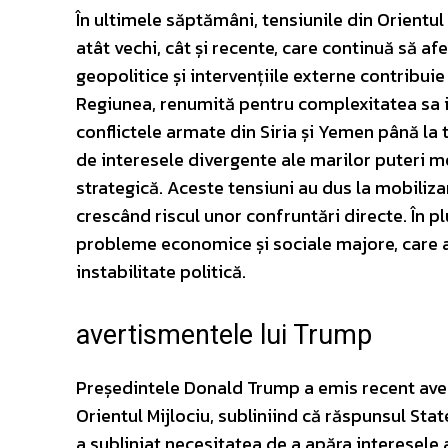
În ultimele săptămâni, tensiunile din Orientul 
atât vechi, cât și recente, care continuă să afe
geopolitice și intervențiile externe contribuie
Regiunea, renumită pentru complexitatea sa ist
conflictele armate din Siria și Yemen până la t
de interesele divergente ale marilor puteri m
strategică. Aceste tensiuni au dus la mobilizar
crescând riscul unor confruntări directe. În p
probleme economice și sociale majore, care 
instabilitate politică.
avertismentele lui Trump
Președintele Donald Trump a emis recent aver
Orientul Mijlociu, subliniind că răspunsul Stat
a subliniat necesitatea de a apăra interesele 