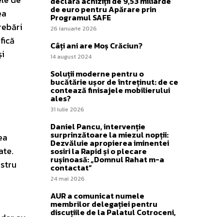
declară achiziții de 9,53 miliarde
de euro pentru Apărare prin
ea
Programul SAFE
rebări
26 ianuarie 2026
fică
Câți ani are Moș Crăciun?
și
14 august 2024
Soluții moderne pentru o
bucătărie ușor de întreținut: de ce
contează finisajele mobilierului
ales?
31 iulie 2026
Daniel Pancu, intervenție
surprinzătoare la miezul nopții:
ea
Dezvăluie apropierea iminentei
ate.
sosiri la Rapid și o plecare
rușinoasă: „Domnul Rahat m-a
astru
contactat”
24 mai 2026
AUR a comunicat numele
membrilor delegației pentru
discuțiile de la Palatul Cotroceni,