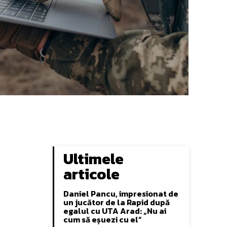
Ultimele
articole
Daniel Pancu, impresionat de
un jucător de la Rapid după
egalul cu UTA Arad: „Nu ai
cum să eșuezi cu el”