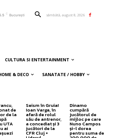
C
sâmbătă, august 8, 2026
5.5
București
CULTURA SI ENTERTAINMENT
HOME & DECO
SANATATE / HOBBY
Pancu,
Seism în Gruia!
Dinamo
onat de
Ioan Varga, în
cumpără
or de la
afară de rolul
jucătorul de
upă
său de antrenor,
mijloc pe care
cu UTA
a concediat și 3
Nuno Campos
u ai
jucători de la
și-l dorea
eșuezi
CFR Cluj +
pentru suma de
Liderul
200.000 de