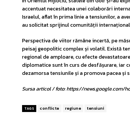
În Orientul Mijlociu, statele din Golf și-au exp
accentuat necesitatea unei colaborări intern
Israelul, aflat în prima linie a tensiunilor, a av
au solicitat sprijinul comunității internaționa
Perspectiva de viitor rămâne incertă, pe măsu
peisaj geopolitic complex și volatil. Există te
regional de amploare, cu efecte devastatoare a
diplomatice sunt în curs de desfășurare, iar 
dezamorsa tensiunile și a promova pacea și se
Sursa articol / foto: https://news.google.c
conflicte
regiune
tensiuni
TAGS