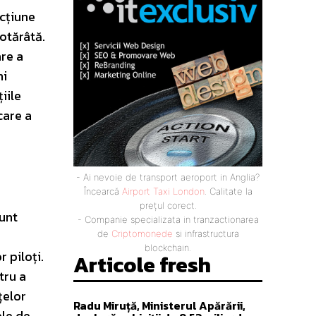
acțiune
otărâtă.
are a
ni
iile
care a
- Ai nevoie de transport aeroport in Anglia?
Încearcă
Airport Taxi London
. Calitate la
prețul corect.
sunt
- Companie specializata in tranzactionarea
de
Criptomonede
si infrastructura
blockchain.
 piloți.
Articole fresh
tru a
țelor
Radu Miruță, Ministerul Apărării,
ele de