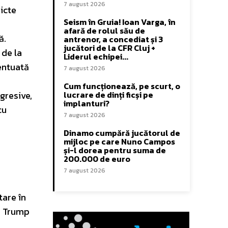
7 august 2026
licte
Seism în Gruia! Ioan Varga, în
afară de rolul său de
ă.
antrenor, a concediat și 3
jucători de la CFR Cluj +
 de la
Liderul echipei...
centuată
7 august 2026
Cum funcționează, pe scurt, o
gresive,
lucrare de dinți ficși pe
implanturi?
cu
7 august 2026
Dinamo cumpără jucătorul de
mijloc pe care Nuno Campos
și-l dorea pentru suma de
200.000 de euro
7 august 2026
tare în
e, Trump
a