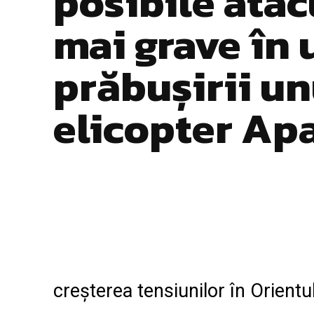
posibile atac
mai grave în
prăbușirii un
elicopter Ap
Facebook
Twitter
ACȚIUNE
creșterea tensiunilor în Orientu