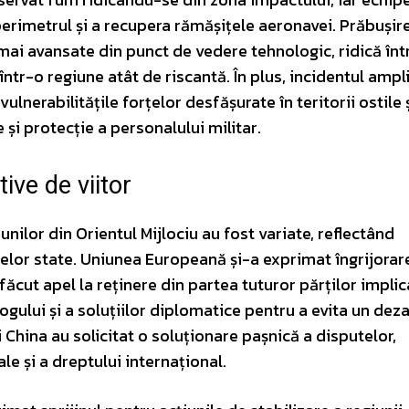
 perimetrul și a recupera rămășițele aeronavei. Prăbușir
 mai avansate din punct de vedere tehnologic, ridică înt
ntr-o regiune atât de riscantă. În plus, incidentul ampli
ulnerabilitățile forțelor desfășurate în teritorii ostile 
 și protecție a personalului militar.
tive de viitor
unilor din Orientul Mijlociu au fost variate, reflectând
itelor state. Uniunea Europeană și-a exprimat îngrijorar
 făcut apel la reținere din partea tuturor părților implic
ogului și a soluțiilor diplomatice pentru a evita un dez
i China au solicitat o soluționare pașnică a disputelor,
le și a dreptului internațional.