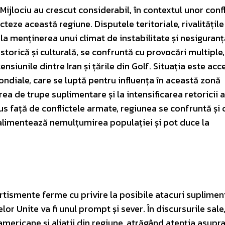
Mijlociu au crescut considerabil, în contextul unor conf
cteze această regiune. Disputele teritoriale, rivalitățile
 la menținerea unui climat de instabilitate și nesiguranț
orică și culturală, se confruntă cu provocări multiple,
ensiunile dintre Iran și țările din Golf. Situația este ac
ondiale, care se luptă pentru influența în această zonă
ea de trupe suplimentare și la intensificarea retoricii a
lus față de conflictele armate, regiunea se confruntă și 
alimentează nemulțumirea populației și pot duce la
tismente ferme cu privire la posibile atacuri suplimen
elor Unite va fi unul prompt și sever. În discursurile sal
americane și aliații din regiune, atrăgând atenția asupr