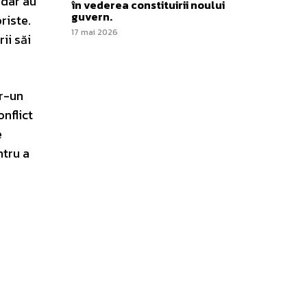
 dar au
în vederea constituirii noului
guvern.
riste.
17 mai 2026
rii săi
tr-un
onflict
e
ntru a