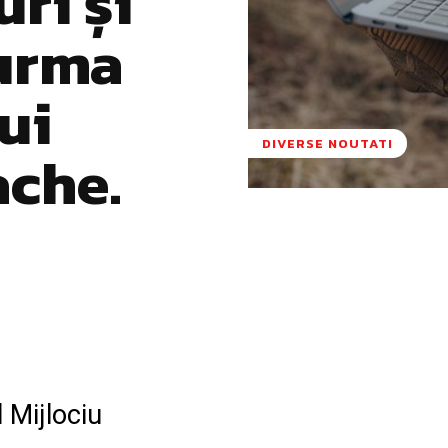
uri și
 urma
ui
DIVERSE NOUTATI
ache.
Pinterest
WhatsApp
l Mijlociu