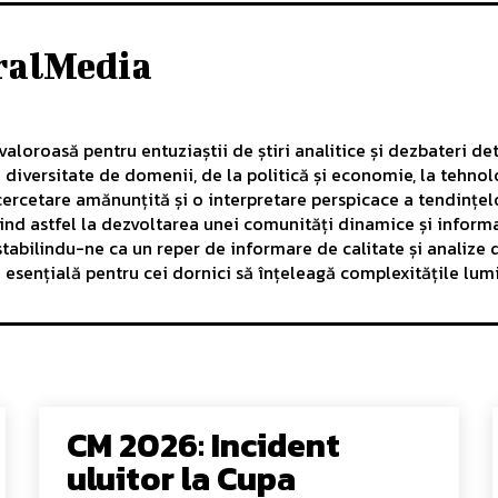
ralMedia
aloroasă pentru entuziaștii de știri analitice și dezbateri det
diversitate de domenii, de la politică și economie, la tehnol
ercetare amănunțită și o interpretare perspicace a tendințelo
uind astfel la dezvoltarea unei comunități dinamice și inform
, stabilindu-ne ca un reper de informare de calitate și analiz
ă esențială pentru cei dornici să înțeleagă complexitățile lu
CM 2026: Incident
uluitor la Cupa