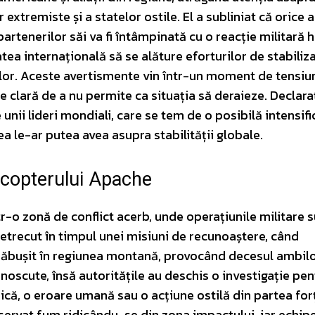
xtremiste și a statelor ostile. El a subliniat că orice 
rtenerilor săi va fi întâmpinată cu o reacție militară h
a internațională să se alăture eforturilor de stabiliz
telor. Aceste avertismente vin într-un moment de tensiu
e clară de a nu permite ca situația să deraieze. Declaraț
 unii lideri mondiali, care se tem de o posibilă intensifi
ea le-ar putea avea asupra stabilității globale.
icopterului Apache
r-o zonă de conflict acerb, unde operațiunile militare 
 petrecut în timpul unei misiuni de recunoaștere, când
 prăbușit în regiunea montană, provocând decesul ambilor
oscute, însă autoritățile au deschis o investigație pen
ică, o eroare umană sau o acțiune ostilă din partea for
bservat fum ridicându-se din zona impactului, iar echip