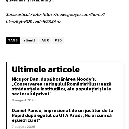
Sursa articol / foto: https://news.google.com/home?
hl=ro&gl=RO&ceid=RO%3Aro
TAGS
alianță
AUR
PSD
Ultimele articole
Nicușor Dan, după hotărârea Moody’s:
„Conservarea ratingului României ilustrează
strădanițele instituțiilor, ale populației și ale
sectorului privat”
8 august 2026
Daniel Pancu, impresionat de un jucător de la
Rapid după egalul cu UTA Arad: „Nu ai cum să
eșuezi cu el”
7 august 2026