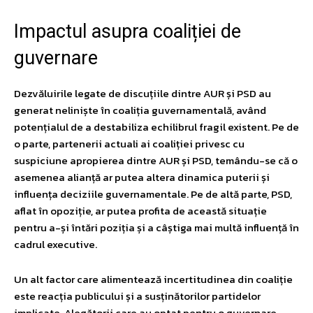
Impactul asupra coaliției de
guvernare
Dezvăluirile legate de discuțiile dintre AUR și PSD au
generat neliniște în coaliția guvernamentală, având
potențialul de a destabiliza echilibrul fragil existent. Pe de
o parte, partenerii actuali ai coaliției privesc cu
suspiciune apropierea dintre AUR și PSD, temându-se că o
asemenea alianță ar putea altera dinamica puterii și
influența deciziile guvernamentale. Pe de altă parte, PSD,
aflat în opoziție, ar putea profita de această situație
pentru a-și întări poziția și a câștiga mai multă influență în
cadrul executive.
Un alt factor care alimentează incertitudinea din coaliție
este reacția publicului și a susținătorilor partidelor
implicate. Alegătorii care au optat pentru o guvernare