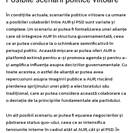
În condițiile actuale, scenariile politice viitoare ca urmare
a posibilei colaborări între AUR și PSD sunt variate și
complexe. Un scenariu ar putea fi formalizarea unei alianțe
care să integreze AUR în structura guvernamentală, ceea
ce ar putea conduce la o schimbare semnificativă în
peisajul politic. Această mișcare ar putea oferi AUR o
platformă extinsă pentru a-și promova agenda și pentru a-
și amplifica influența asupra deciziilor guvernamentale. Cu
toate acestea, o astfel de alianță ar putea avea
repercusiuni asupra imaginii publice a AUR, riscând
pierderea sprijinului unei părți a electoratului său
tradițional, care ar putea considera această colaborare ca
o deviație de la principiile fundamentale ale partidului.
Un alt posibil scenariu ar putea fi eșuarea negocierilor și
păstrarea status quo-ului, ceea ce ar intensifica
tensiunile interne în cadrul atât al AUR, cât și al PSD. În