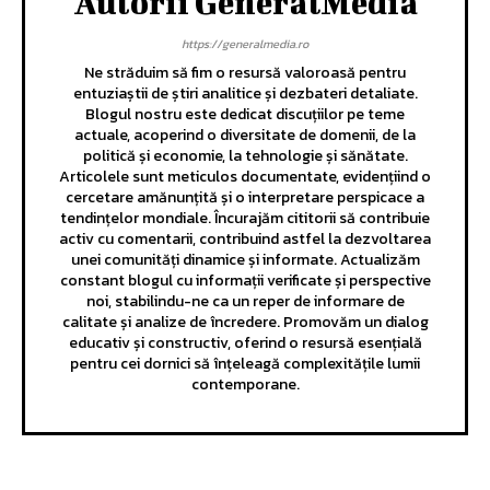
Autorii GeneralMedia
https://generalmedia.ro
Ne străduim să fim o resursă valoroasă pentru
entuziaștii de știri analitice și dezbateri detaliate.
Blogul nostru este dedicat discuțiilor pe teme
actuale, acoperind o diversitate de domenii, de la
politică și economie, la tehnologie și sănătate.
Articolele sunt meticulos documentate, evidențiind o
cercetare amănunțită și o interpretare perspicace a
tendințelor mondiale. Încurajăm cititorii să contribuie
activ cu comentarii, contribuind astfel la dezvoltarea
unei comunități dinamice și informate. Actualizăm
constant blogul cu informații verificate și perspective
noi, stabilindu-ne ca un reper de informare de
calitate și analize de încredere. Promovăm un dialog
educativ și constructiv, oferind o resursă esențială
pentru cei dornici să înțeleagă complexitățile lumii
contemporane.