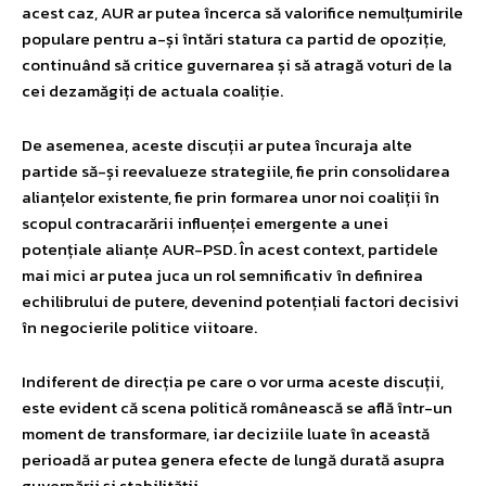
acest caz, AUR ar putea încerca să valorifice nemulțumirile
populare pentru a-și întări statura ca partid de opoziție,
continuând să critice guvernarea și să atragă voturi de la
cei dezamăgiți de actuala coaliție.
De asemenea, aceste discuții ar putea încuraja alte
partide să-și reevalueze strategiile, fie prin consolidarea
alianțelor existente, fie prin formarea unor noi coaliții în
scopul contracarării influenței emergente a unei
potențiale alianțe AUR-PSD. În acest context, partidele
mai mici ar putea juca un rol semnificativ în definirea
echilibrului de putere, devenind potențiali factori decisivi
în negocierile politice viitoare.
Indiferent de direcția pe care o vor urma aceste discuții,
este evident că scena politică românească se află într-un
moment de transformare, iar deciziile luate în această
perioadă ar putea genera efecte de lungă durată asupra
guvernării și stabilității.