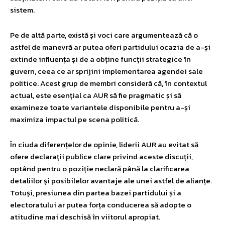
sistem.
Pe de altă parte, există și voci care argumentează că o
astfel de manevră ar putea oferi partidului ocazia de a-și
extinde influența și de a obține funcții strategice în
guvern, ceea ce ar sprijini implementarea agendei sale
politice. Acest grup de membri consideră că, în contextul
actual, este esențial ca AUR să fie pragmatic și să
examineze toate variantele disponibile pentru a-și
maximiza impactul pe scena politică.
În ciuda diferențelor de opinie, liderii AUR au evitat să
ofere declarații publice clare privind aceste discuții,
optând pentru o poziție neclară până la clarificarea
detaliilor și posibilelor avantaje ale unei astfel de alianțe.
Totuși, presiunea din partea bazei partidului și a
electoratului ar putea forța conducerea să adopte o
atitudine mai deschisă în viitorul apropiat.