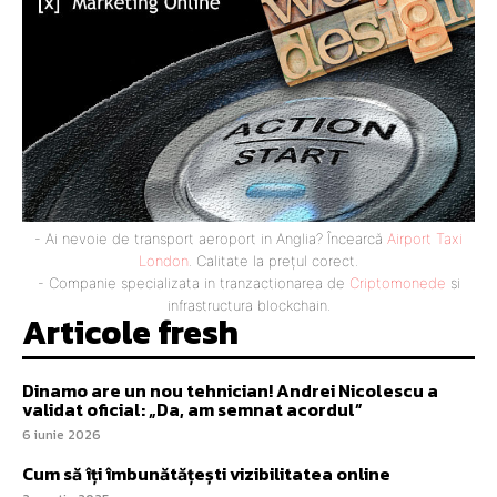
- Ai nevoie de transport aeroport in Anglia? Încearcă
Airport Taxi
London
. Calitate la prețul corect.
- Companie specializata in tranzactionarea de
Criptomonede
si
infrastructura blockchain.
Articole fresh
Dinamo are un nou tehnician! Andrei Nicolescu a
validat oficial: „Da, am semnat acordul”
6 iunie 2026
Cum să îți îmbunătățești vizibilitatea online