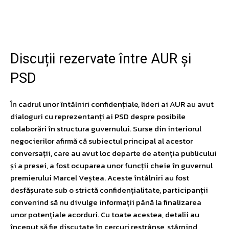
Facebook
Twitter
Pinterest
W
Discuții rezervate între AUR și
PSD
În cadrul unor întâlniri confidențiale, lideri ai AUR au avut
dialoguri cu reprezentanți ai PSD despre posibile
colaborări în structura guvernului. Surse din interiorul
negocierilor afirmă că subiectul principal al acestor
conversații, care au avut loc departe de atenția publicului
și a presei, a fost ocuparea unor funcții cheie în guvernul
premierului Marcel Veștea. Aceste întâlniri au fost
desfășurate sub o strictă confidențialitate, participanții
convenind să nu divulge informații până la finalizarea
unor potențiale acorduri. Cu toate acestea, detalii au
început să fie discutate în cercuri restrânse, stârnind