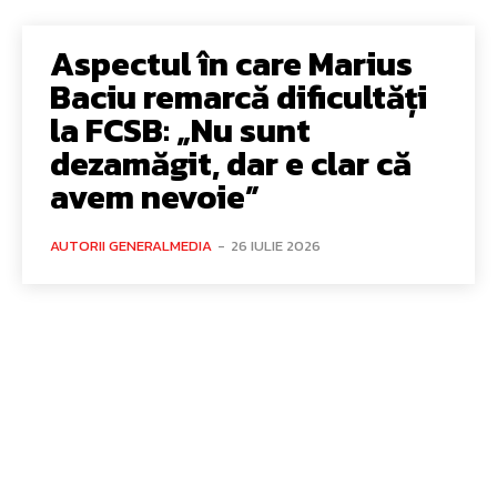
Aspectul în care Marius
Baciu remarcă dificultăți
la FCSB: „Nu sunt
dezamăgit, dar e clar că
avem nevoie”
AUTORII GENERALMEDIA
-
26 IULIE 2026
Bun venit GeneralMedia.ro