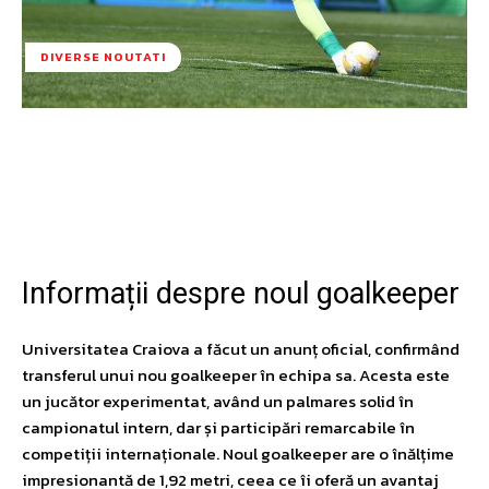
DIVERSE NOUTATI
Facebook
Twitter
Pinterest
W
Informații despre noul goalkeeper
Universitatea Craiova a făcut un anunț oficial, confirmând
transferul unui nou goalkeeper în echipa sa. Acesta este
un jucător experimentat, având un palmares solid în
campionatul intern, dar și participări remarcabile în
competiții internaționale. Noul goalkeeper are o înălțime
impresionantă de 1,92 metri, ceea ce îi oferă un avantaj