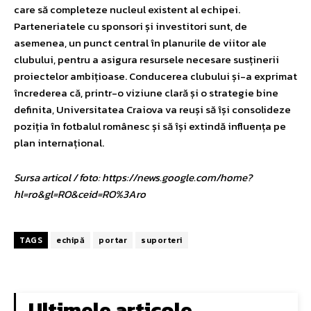
care să completeze nucleul existent al echipei.
Parteneriatele cu sponsori și investitori sunt, de
asemenea, un punct central în planurile de viitor ale
clubului, pentru a asigura resursele necesare susținerii
proiectelor ambițioase. Conducerea clubului și-a exprimat
încrederea că, printr-o viziune clară și o strategie bine
definita, Universitatea Craiova va reuși să își consolideze
poziția în fotbalul românesc și să își extindă influența pe
plan internațional.
Sursa articol / foto: https://news.google.com/home?
hl=ro&gl=RO&ceid=RO%3Aro
TAGS
echipă
portar
suporteri
Ultimele articole