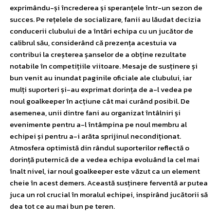
exprimându-și încrederea și speranțele într-un sezon de
succes. Pe rețelele de socializare, fanii au lăudat decizia
conducerii clubului de a întări echipa cu un jucător de
calibrul său, considerând că prezența acestuia va
contribui la creșterea șanselor de a obține rezultate
notabile în competițiile viitoare. Mesaje de susținere și
bun venit au inundat paginile oficiale ale clubului, iar
mulți suporteri și-au exprimat dorința de a-l vedea pe
noul goalkeeper în acțiune cât mai curând posibil. De
asemenea, unii dintre fani au organizat întâlniri și
evenimente pentru a-l întâmpina pe noul membru al
echipei și pentru a-i arăta sprijinul necondiționat.
Atmosfera optimistă din rândul suporterilor reflectă o
dorință puternică de a vedea echipa evoluând la cel mai
înalt nivel, iar noul goalkeeper este văzut ca un element
cheie în acest demers. Această susținere ferventă ar putea
juca un rol crucial în moralul echipei, inspirând jucătorii să
dea tot ce au mai bun pe teren.