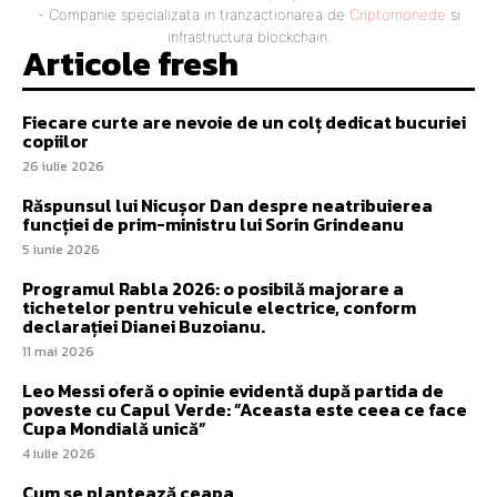
- Companie specializata in tranzactionarea de
Criptomonede
si
infrastructura blockchain.
Articole fresh
Fiecare curte are nevoie de un colț dedicat bucuriei
copiilor
26 iulie 2026
Răspunsul lui Nicușor Dan despre neatribuierea
funcției de prim-ministru lui Sorin Grindeanu
5 iunie 2026
Programul Rabla 2026: o posibilă majorare a
tichetelor pentru vehicule electrice, conform
declarației Dianei Buzoianu.
11 mai 2026
Leo Messi oferă o opinie evidentă după partida de
poveste cu Capul Verde: ”Aceasta este ceea ce face
Cupa Mondială unică”
4 iulie 2026
Cum se plantează ceapa