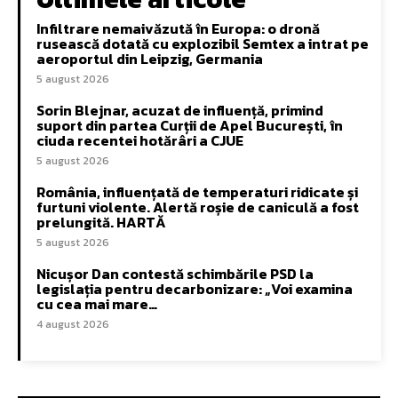
Infiltrare nemaivăzută în Europa: o dronă
rusească dotată cu explozibil Semtex a intrat pe
aeroportul din Leipzig, Germania
5 august 2026
Sorin Blejnar, acuzat de influență, primind
suport din partea Curții de Apel București, în
ciuda recentei hotărâri a CJUE
5 august 2026
România, influențată de temperaturi ridicate și
furtuni violente. Alertă roșie de caniculă a fost
prelungită. HARTĂ
5 august 2026
Nicușor Dan contestă schimbările PSD la
legislația pentru decarbonizare: „Voi examina
cu cea mai mare…
4 august 2026