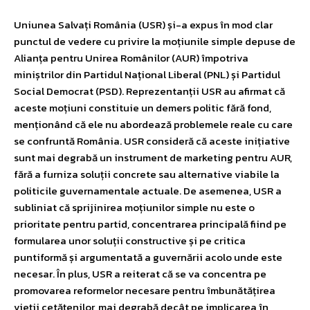
Uniunea Salvați România (USR) și-a expus în mod clar
punctul de vedere cu privire la moțiunile simple depuse de
Alianța pentru Unirea Românilor (AUR) împotriva
miniștrilor din Partidul Național Liberal (PNL) și Partidul
Social Democrat (PSD). Reprezentanții USR au afirmat că
aceste moțiuni constituie un demers politic fără fond,
menționând că ele nu abordează problemele reale cu care
se confruntă România. USR consideră că aceste inițiative
sunt mai degrabă un instrument de marketing pentru AUR,
fără a furniza soluții concrete sau alternative viabile la
politicile guvernamentale actuale. De asemenea, USR a
subliniat că sprijinirea moțiunilor simple nu este o
prioritate pentru partid, concentrarea principală fiind pe
formularea unor soluții constructive și pe critica
puntiformă și argumentată a guvernării acolo unde este
necesar. În plus, USR a reiterat că se va concentra pe
promovarea reformelor necesare pentru îmbunătățirea
vieții cetățenilor, mai degrabă decât pe implicarea în