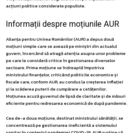
acțiuni politice considerate populiste.
Informații despre moțiunile AUR
Alianța pentru Unirea Românilor (AUR) a depus două
moțiuni simple care se axează pe miniștri din actualul
guvern, încercând să atragă atenția asupra unor probleme
pe care le consideră critice în gestionarea diverselor
sectoare. Prima moțiune se îndreaptă împotriva
ministrului finanțelor, criticând politicile economice și
fiscale care, conform AUR, au condus la creșterea inflației
și la scăderea puterii de cumpărare a cetățenilor.
Moțiunea acuză guvernul de lipsă de claritate și de măsuri
eficiente pentru redresarea economică de după pandemie.
Cea de-a doua moțiune, destinat ministrului sănătății, se
concentrează pe gestionarea ineficientă a sistemului
sanitar în contextul pandemiei COVID-19. AUR susține că