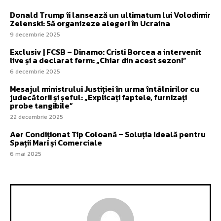
Donald Trump îi lansează un ultimatum lui Volodimir
Zelenski: Să organizeze alegeri în Ucraina
9 decembrie 2025
Exclusiv | FCSB – Dinamo: Cristi Borcea a intervenit
live și a declarat ferm: „Chiar din acest sezon!”
6 decembrie 2025
Mesajul ministrului Justiției în urma întâlnirilor cu
judecătorii și șeful: „Explicați faptele, furnizați
probe tangibile”
22 decembrie 2025
Aer Condiționat Tip Coloană – Soluția Ideală pentru
Spații Mari și Comerciale
6 mai 2025