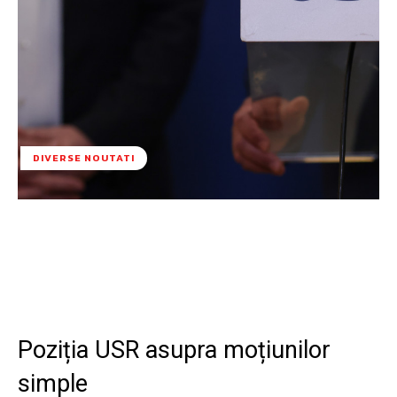
DIVERSE NOUTATI
Facebook
Twitter
Pinterest
W
Poziția USR asupra moțiunilor
simple