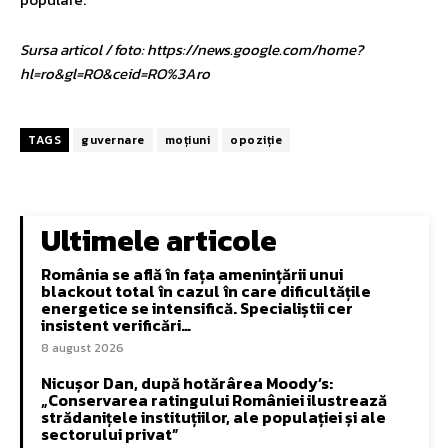
Sursa articol / foto: https://news.google.com/home?
hl=ro&gl=RO&ceid=RO%3Aro
TAGS
guvernare
moțiuni
opoziție
Ultimele articole
România se află în fața amenințării unui
blackout total în cazul în care dificultățile
energetice se intensifică. Specialiștii cer
insistent verificări…
8 august 2026
Nicușor Dan, după hotărârea Moody’s:
„Conservarea ratingului României ilustrează
strădanițele instituțiilor, ale populației și ale
sectorului privat”