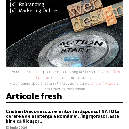
- Ai nevoie de transport aeroport in Anglia? Încearcă
Airport Taxi
London
. Calitate la prețul corect.
- Companie specializata in tranzactionarea de
Criptomonede
si
infrastructura blockchain.
Articole fresh
Cristian Diaconescu, referitor la răspunsul NATO la
cererea de asistență a României: „Îngrijorător. Este
bine că Nicușor…
10 iunie 2026