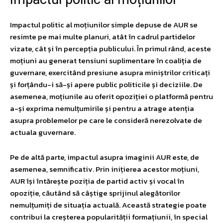
Impactul politic al moțiunilor simple depuse de AUR se
resimte pe mai multe planuri, atât în cadrul partidelor
vizate, cât și în percepția publicului. În primul rând, aceste
moțiuni au generat tensiuni suplimentare în coaliția de
guvernare, exercitând presiune asupra miniștrilor criticați
și forțându-i să-și apere public politicile și deciziile. De
asemenea, moțiunile au oferit opoziției o platformă pentru
a-și exprima nemulțumirile și pentru a atrage atenția
asupra problemelor pe care le consideră nerezolvate de
actuala guvernare.
Pe de altă parte, impactul asupra imaginii AUR este, de
asemenea, semnificativ. Prin inițierea acestor moțiuni,
AUR își întărește poziția de partid activ și vocal în
opoziție, căutând să câștige sprijinul alegătorilor
nemulțumiți de situația actuală. Această strategie poate
contribui la creșterea popularității formațiunii, în special