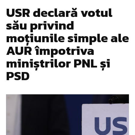
USR declară votul
său privind
moțiunile simple ale
AUR împotriva
miniștrilor PNL și
PSD