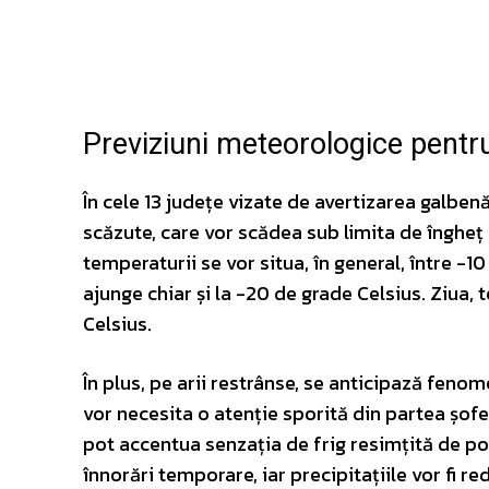
Facebook
Twitter
ACȚIUNE
Previziuni meteorologice pentru
În cele 13 județe vizate de avertizarea galbe
scăzute, care vor scădea sub limita de îngheț 
temperaturii se vor situa, în general, între -10
ajunge chiar și la -20 de grade Celsius. Ziua, 
Celsius.
În plus, pe arii restrânse, se anticipază fenome
vor necesita o atenție sporită din partea șofe
pot accentua senzația de frig resimțită de popu
înnorări temporare, iar precipitațiile vor fi re