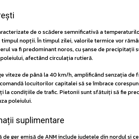
ești
caracterizate de o scădere semnificativă a temperaturilo
impul nopții. În timpul zilei, valorile termice vor răm
 Cerul va fi predominant noros, cu șanse de precipitații 
oleiului, afectând circulația rutieră.
ge viteze de până la 40 km/h, amplificând senzația de f
 recomandă locuitorilor capitalei să se îmbrace corespu
ți la condițiile de trafic. Pietonii sunt sfătuiți să fie pre
za poleiului.
mații suplimentare
 de ger emisă de ANM include județele din nordul și ce