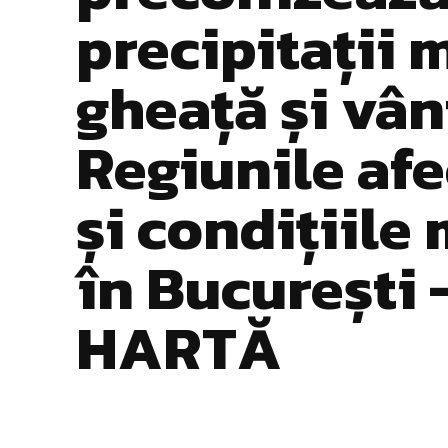
precipitații 
gheață și vân
Regiunile afe
și condițiile
în București 
HARTĂ