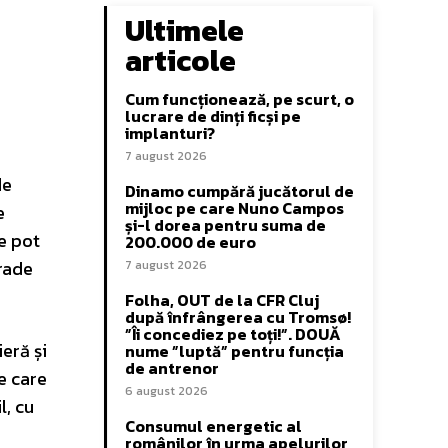
Ultimele
articole
Cum funcționează, pe scurt, o
lucrare de dinți ficși pe
implanturi?
7 august 2026
de
Dinamo cumpără jucătorul de
mijloc pe care Nuno Campos
e
și-l dorea pentru suma de
te pot
200.000 de euro
grade
7 august 2026
Folha, OUT de la CFR Cluj
după înfrângerea cu Tromsø!
”Îi concediez pe toți!”. DOUĂ
ieră și
nume ”luptă” pentru funcția
de antrenor
e care
6 august 2026
l, cu
Consumul energetic al
românilor în urma apelurilor