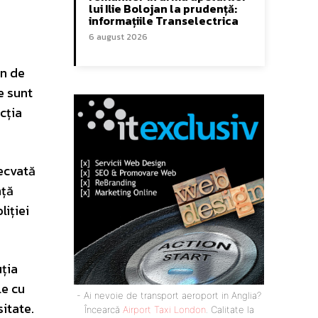
lui Ilie Bolojan la prudență:
informațiile Transelectrica
6 august 2026
en de
e sunt
cția
ecvată
nță
liției
uția
le cu
- Ai nevoie de transport aeroport in Anglia?
itate.
Încearcă
Airport Taxi London
. Calitate la