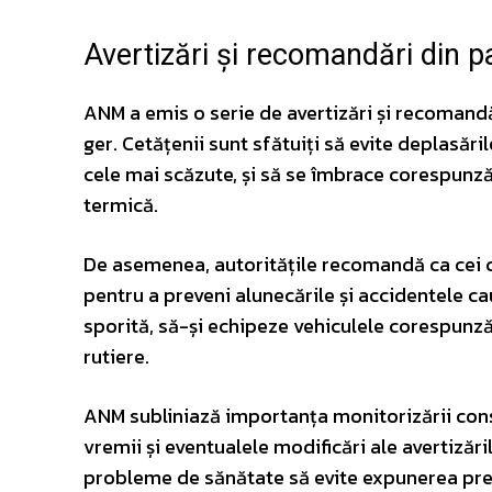
Avertizări și recomandări din 
ANM a emis o serie de avertizări și recomand
ger. Cetățenii sunt sfătuiți să evite deplasăril
cele mai scăzute, și să se îmbrace corespunz
termică.
De asemenea, autoritățile recomandă ca cei c
pentru a preveni alunecările și accidentele ca
sporită, să-și echipeze vehiculele corespunzăto
rutiere.
ANM subliniază importanța monitorizării const
vremii și eventualele modificări ale avertizăr
probleme de sănătate să evite expunerea prelu