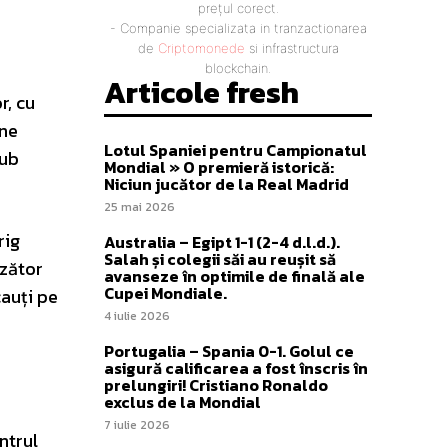
prețul corect.
- Companie specializata in tranzactionarea
de
Criptomonede
si infrastructura
blockchain.
Articole fresh
r, cu
âne
Lotul Spaniei pentru Campionatul
sub
Mondial » O premieră istorică:
Niciun jucător de la Real Madrid
25 mai 2026
rig
Australia – Egipt 1-1 (2-4 d.l.d.).
Salah și colegii săi au reușit să
nzător
avanseze în optimile de finală ale
Cupei Mondiale.
cauți pe
4 iulie 2026
Portugalia – Spania 0-1. Golul ce
asigură calificarea a fost înscris în
prelungiri! Cristiano Ronaldo
exclus de la Mondial
7 iulie 2026
ntrul