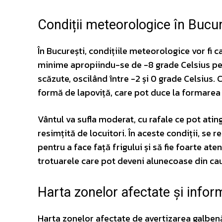
Condiții meteorologice în Bucur
În București, condițiile meteorologice vor fi 
minime apropiindu-se de -8 grade Celsius pe t
scăzute, oscilând între -2 și 0 grade Celsius.
formă de lapoviță, care pot duce la formarea p
Vântul va sufla moderat, cu rafale ce pot atin
resimțită de locuitori. În aceste condiții, se
pentru a face față frigului și să fie foarte aten
trotuarele care pot deveni alunecoase din cau
Harta zonelor afectate și infor
Harta zonelor afectate de avertizarea galbenă