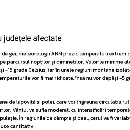
Pinterest
WhatsApp
 județele afectate
nă de ger, meteorologii ANM prezic temperaturi extrem 
pe parcursul nopților și dimineților. Valorile minime al
 și -15 grade Celsius, iar în unele regiuni montane izola
temperaturile vor fi mai ridicate, însă nu vor depăși -5 
ne de lapoviță și polei, care vor îngreuna circulația rut
rilor. Vântul va sufla moderat, cu intensificări temporal
lație. În regiunile de câmpie și deal, cerul va fi variabi
duse cantitativ.