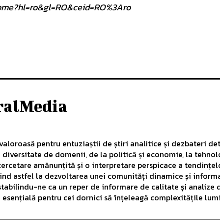
om/home?hl=ro&gl=RO&ceid=RO%3Aro
ralMedia
aloroasă pentru entuziaștii de știri analitice și dezbateri det
diversitate de domenii, de la politică și economie, la tehnol
ercetare amănunțită și o interpretare perspicace a tendințelo
uind astfel la dezvoltarea unei comunități dinamice și inform
, stabilindu-ne ca un reper de informare de calitate și analiz
ă esențială pentru cei dornici să înțeleagă complexitățile lu