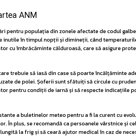
partea ANM
ări pentru populația din zonele afectate de codul galb
e inutile în timpul nopții și dimineții, când temperaturil
ător cu îmbrăcăminte călduroasă, care să asigure prote
are trebuie să iasă din case să poarte încălțăminte ad
uzate de polei. Șoferii sunt sfătuiți să circule cu prude
r pentru condiții de iarnă și să respecte indicațiile po
ante a buletinelor meteo pentru a fi la curent cu evol
ilor. În plus, se recomandă ca persoanele vârstnice și ce
ngită la frig și să ceară ajutor medical în caz de neces