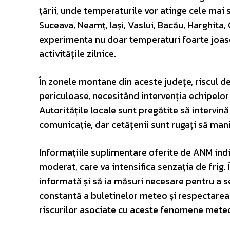
țării, unde temperaturile vor atinge cele mai 
Suceava, Neamț, Iași, Vaslui, Bacău, Harghita, 
experimenta nu doar temperaturi foarte joase,
activitățile zilnice.
În zonele montane din aceste județe, riscul de
periculoase, necesitând intervenția echipelor
Autoritățile locale sunt pregătite să intervină
comunicație, dar cetățenii sunt rugați să mani
Informațiile suplimentare oferite de ANM indi
moderat, care va intensifica senzația de frig. 
informată și să ia măsuri necesare pentru a s
constantă a buletinelor meteo și respectarea
riscurilor asociate cu aceste fenomene mete