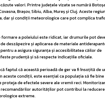
scăzute valori. Printre județele vizate se numără Botoșa
Covasna, Brașov, Sibiu, Alba, Mureș și Cluj. Aceste regiun
 dar și condiții meteorologice care pot complica trafic
 formare a poleiului este ridicat, iar drumurile pot dev
 de deszăpezire și aplicarea de materiale antiderapant
 pentru a asigura siguranța și accesibilitatea căilor de
feste prudență și să respecte indicațiile oficiale.
că faptul că această perioadă de ger va fi însoțită de u
În aceste condiții, este esențial ca populația să fie bine
e proteja de efectele severe ale vremii reci. Monitoriza
 recomandărilor autorităților pot contribui la reducer
orologice extreme.