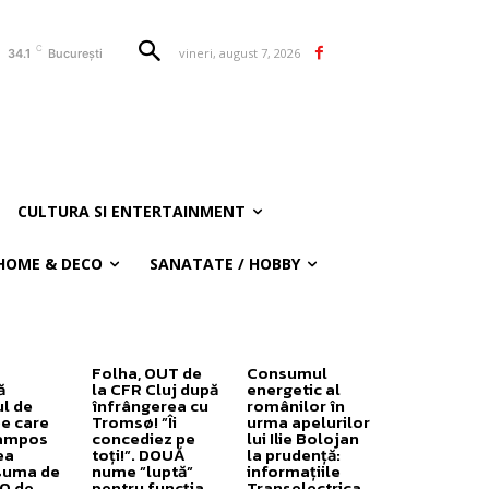
C
vineri, august 7, 2026
34.1
București
CULTURA SI ENTERTAINMENT
HOME & DECO
SANATATE / HOBBY
Folha, OUT de
Consumul
ă
la CFR Cluj după
energetic al
ul de
înfrângerea cu
românilor în
pe care
Tromsø! ”Îi
urma apelurilor
ampos
concediez pe
lui Ilie Bolojan
ea
toți!”. DOUĂ
la prudență:
suma de
nume ”luptă”
informațiile
0 de
pentru funcția
Transelectrica