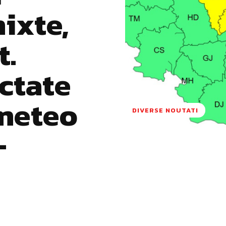
mixte,
t.
ctate
 meteo
DIVERSE NOUTATI
–