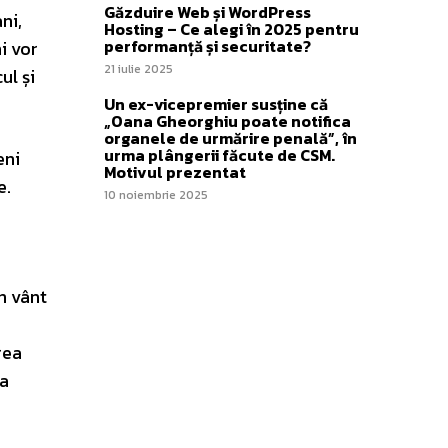
Găzduire Web și WordPress
ni,
Hosting – Ce alegi în 2025 pentru
performanță și securitate?
i vor
21 iulie 2025
ul și
Un ex-vicepremier susține că
„Oana Gheorghiu poate notifica
organele de urmărire penală”, în
urma plângerii făcute de CSM.
eni
Motivul prezentat
e.
10 noiembrie 2025
n vânt
rea
ea