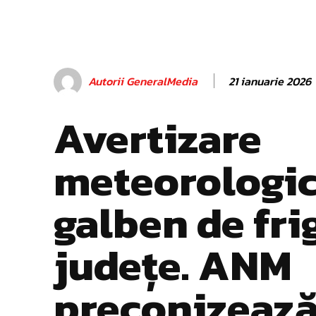
21 ianuarie 2026
Autorii GeneralMedia
Avertizare
meteorologic
galben de frig
județe. ANM
preconizeaz