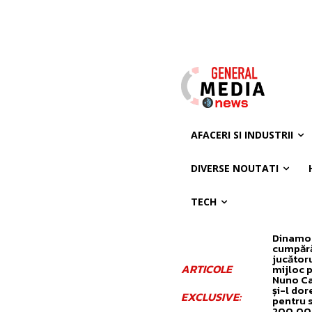
AFACERI SI INDUSTRII
DIVERSE NOUTATI
TECH
Dinamo
cumpăr
jucător
ARTICOLE
mijloc 
Nuno C
și-l dor
EXCLUSIVE:
pentru 
200.00