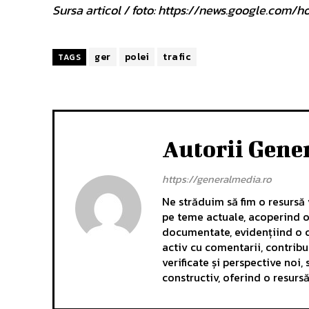
Sursa articol / foto: https://news.google.c
ger
polei
trafic
TAGS
Autorii Gene
https://generalmedia.ro
Ne străduim să fim o resursă v
pe teme actuale, acoperind o 
documentate, evidențiind o c
activ cu comentarii, contrib
verificate și perspective noi
constructiv, oferind o resurs