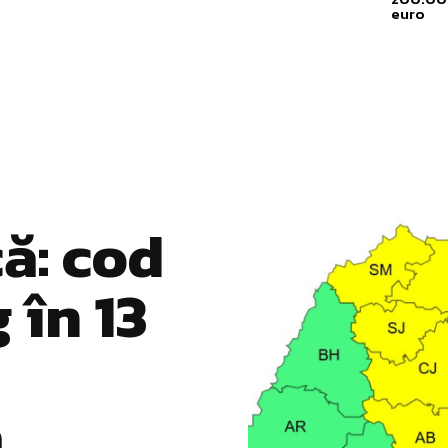
euro
ă: cod
 în 13
ă