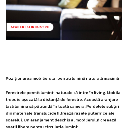
AFACERI SI INDUSTRII
Facebook
Twitter
Pinterest
W
Poziționarea mobilierului pentru lumină naturală maximă
Ferestrele permit luminii naturale să intre în living. Mobila
trebuie așezată la distanță de ferestre. Această aranjare
lasă lumina să pătrundă în toată camera. Perdelele subțiri
din materiale translucide filtrează razele puternice ale
soarelui. Un aranjament deschis al mobilierului creează
spații libere pentru circulația luminii.