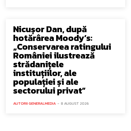
Nicușor Dan, după
hotărârea Moody’s:
„Conservarea ratingului
României ilustrează
strădanițele
instituțiilor, ale
populației și ale
sectorului privat”
AUTORII GENERALMEDIA
-
8 AUGUST 2026