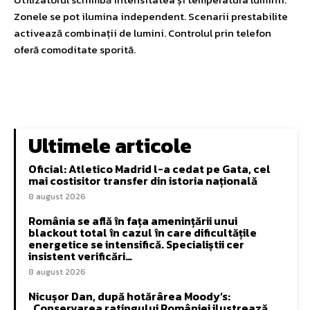
Zonele se pot ilumina independent. Scenarii prestabilite
activează combinații de lumini. Controlul prin telefon
oferă comoditate sporită.
Ultimele articole
Oficial: Atletico Madrid l-a cedat pe Gata, cel
mai costisitor transfer din istoria națională
8 august 2026
România se află în fața amenințării unui
blackout total în cazul în care dificultățile
energetice se intensifică. Specialiștii cer
insistent verificări…
8 august 2026
Nicușor Dan, după hotărârea Moody’s:
„Conservarea ratingului României ilustrează