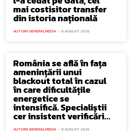
l-a cedat pe Gata, cel
mai costisitor transfer
din istoria națională
AUTORII GENERALMEDIA
-
8 AUGUST 2026
România se află în fața
amenințării unui
blackout total în cazul
în care dificultățile
energetice se
intensifică. Specialiștii
cer insistent verificări…
AUTORII GENERALMEDIA
-
8 AUGUST 2026