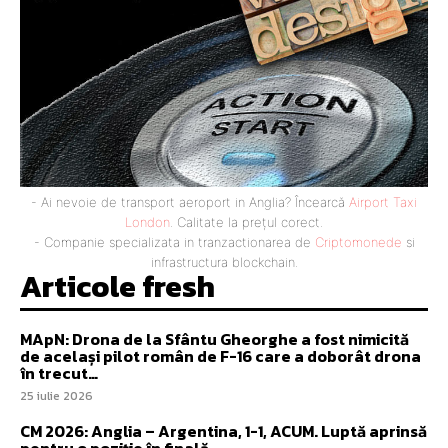
- Ai nevoie de transport aeroport in Anglia? Încearcă
Airport Taxi
London
. Calitate la prețul corect.
- Companie specializata in tranzactionarea de
Criptomonede
si
infrastructura blockchain.
Articole fresh
MApN: Drona de la Sfântu Gheorghe a fost nimicită
de același pilot român de F-16 care a doborât drona
în trecut…
25 iulie 2026
CM 2026: Anglia – Argentina, 1-1, ACUM. Luptă aprinsă
pentru o poziție în finală