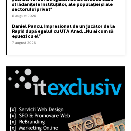
strădanițele instituțiilor, ale populației și ale
sectorului privat”
8 august 2026
Daniel Pancu, impresionat de un jucător de la
Rapid după egalul cu UTA Arad: „Nu ai cum să
eșuezi cu el”
7 august 2026