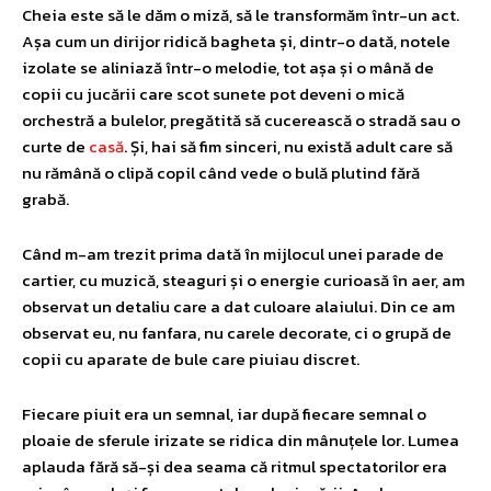
Cheia este să le dăm o miză, să le transformăm într-un act.
Așa cum un dirijor ridică bagheta și, dintr-o dată, notele
izolate se aliniază într-o melodie, tot așa și o mână de
copii cu jucării care scot sunete pot deveni o mică
orchestră a bulelor, pregătită să cucerească o stradă sau o
curte de
casă
. Și, hai să fim sinceri, nu există adult care să
nu rămână o clipă copil când vede o bulă plutind fără
grabă.
Când m-am trezit prima dată în mijlocul unei parade de
cartier, cu muzică, steaguri și o energie curioasă în aer, am
observat un detaliu care a dat culoare alaiului. Din ce am
observat eu, nu fanfara, nu carele decorate, ci o grupă de
copii cu aparate de bule care piuiau discret.
Fiecare piuit era un semnal, iar după fiecare semnal o
ploaie de sferule irizate se ridica din mânuțele lor. Lumea
aplauda fără să-și dea seama că ritmul spectatorilor era