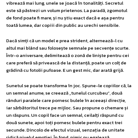
vibrează mai lung, unele se joacă în tonalități. Secretul
este să păstrezi un volum prietenos. La paradă, zgomotul
de fond poate fi mare, și nu știu exact dacă e așa pentru
toată lumea, dar copiii din public au urechi sensibile.
Dacă simți că un model e prea strident, alternează-l cu
altul mai blând sau folosește semnale pe secvențe scurte.
Într-o aniversare, delimitează o zonă de liniște pentru cei
care preferă să privească de la distanță, poate un colț de
grădină cu fotolii pufoase. E un gest mic, dar arată grijă.
Sunetul se poate transforma în joc. Spune-le copiilor că, la
un semnal anume, se creează „tunelul curcubeu”, două
rânduri paralele care pornesc bulele în aceeași direcție,
iar sărbătoritul trece pe mijloc. Sau propune o chemare și
un răspuns. Un copil face un semnal, ceilalți răspund cu
două sunete, apoi toți pornesc bulele pentru exact trei
secunde. Dincolo de efectul vizual, senzația de unitate
ridică nivelul emoției. În fond, nimic nu egalează