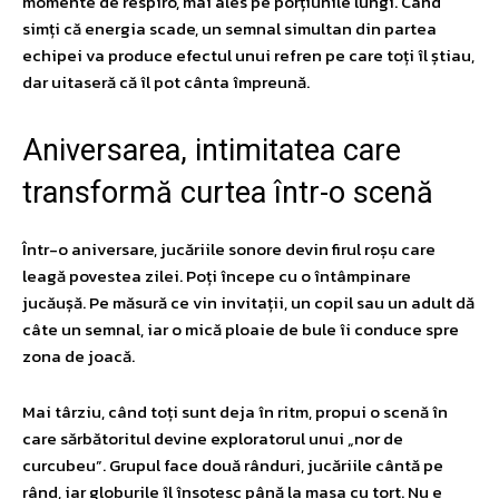
momente de respiro, mai ales pe porțiunile lungi. Când
simți că energia scade, un semnal simultan din partea
echipei va produce efectul unui refren pe care toți îl știau,
dar uitaseră că îl pot cânta împreună.
Aniversarea, intimitatea care
transformă curtea într-o scenă
Într-o aniversare, jucăriile sonore devin firul roșu care
leagă povestea zilei. Poți începe cu o întâmpinare
jucăușă. Pe măsură ce vin invitații, un copil sau un adult dă
câte un semnal, iar o mică ploaie de bule îi conduce spre
zona de joacă.
Mai târziu, când toți sunt deja în ritm, propui o scenă în
care sărbătoritul devine exploratorul unui „nor de
curcubeu”. Grupul face două rânduri, jucăriile cântă pe
rând, iar globurile îl însoțesc până la masa cu tort. Nu e