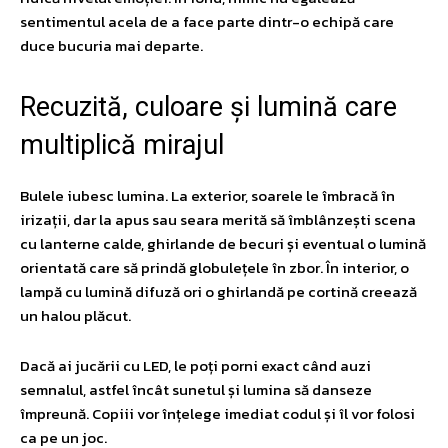
sentimentul acela de a face parte dintr-o echipă care
duce bucuria mai departe.
Recuzită, culoare și lumină care
multiplică mirajul
Bulele iubesc lumina. La exterior, soarele le îmbracă în
irizații, dar la apus sau seara merită să îmblânzești scena
cu lanterne calde, ghirlande de becuri și eventual o lumină
orientată care să prindă globulețele în zbor. În interior, o
lampă cu lumină difuză ori o ghirlandă pe cortină creează
un halou plăcut.
Dacă ai jucării cu LED, le poți porni exact când auzi
semnalul, astfel încât sunetul și lumina să danseze
împreună. Copiii vor înțelege imediat codul și îl vor folosi
ca pe un joc.