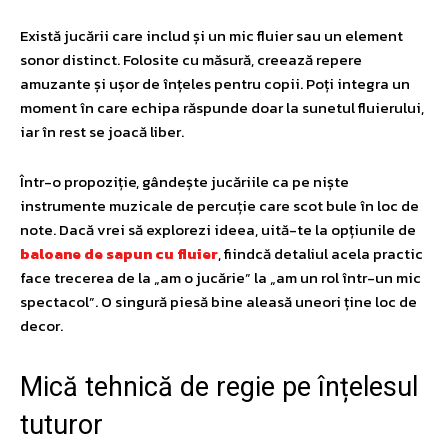
Există jucării care includ și un mic fluier sau un element
sonor distinct. Folosite cu măsură, creează repere
amuzante și ușor de înțeles pentru copii. Poți integra un
moment în care echipa răspunde doar la sunetul fluierului,
iar în rest se joacă liber.
Într-o propoziție, gândește jucăriile ca pe niște
instrumente muzicale de percuție care scot bule în loc de
note. Dacă vrei să explorezi ideea, uită-te la opțiunile de
baloane de sapun cu fluier
, fiindcă detaliul acela practic
face trecerea de la „am o jucărie” la „am un rol într-un mic
spectacol”. O singură piesă bine aleasă uneori ține loc de
decor.
Mică tehnică de regie pe înțelesul
tuturor