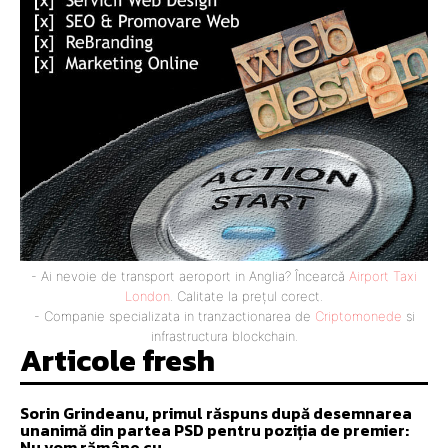
- Ai nevoie de transport aeroport in Anglia? Încearcă
Airport Taxi
London
. Calitate la prețul corect.
- Companie specializata in tranzactionarea de
Criptomonede
si
infrastructura blockchain.
Articole fresh
Sorin Grindeanu, primul răspuns după desemnarea
unanimă din partea PSD pentru poziția de premier:
Nu vom rămâne cu…