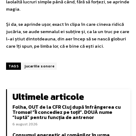
laolaltă lucruri simple până când, fără să forțezi, se aprinde
magia.
Și da, se aprinde ușor, exact în clipa în care cineva ridică
jucăria, se aude semnalul ei subțire și, ca la un truc pe care
l-ai știut dintotdeauna, din aer încep să se nască globuri
care îți spun, pe limba lor, că e bine că ești aici.
TAGS
jucariile sonore
Ultimele articole
Folha, OUT de la CFR Cluj după înfrângerea cu
Tromsø! ”Îi concediez pe toți!”. DOUĂ nume
”luptă” pentru funcția de antrenor
6 august 2026
Consumul energetic al românilor în urma