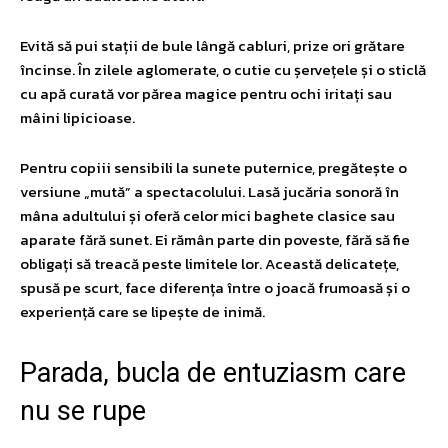
Evită să pui stații de bule lângă cabluri, prize ori grătare
încinse. În zilele aglomerate, o cutie cu șervețele și o sticlă
cu apă curată vor părea magice pentru ochi iritați sau
mâini lipicioase.
Pentru copiii sensibili la sunete puternice, pregătește o
versiune „mută” a spectacolului. Lasă jucăria sonoră în
mâna adultului și oferă celor mici baghete clasice sau
aparate fără sunet. Ei rămân parte din poveste, fără să fie
obligați să treacă peste limitele lor. Această delicatețe,
spusă pe scurt, face diferența între o joacă frumoasă și o
experiență care se lipește de inimă.
Parada, bucla de entuziasm care
nu se rupe