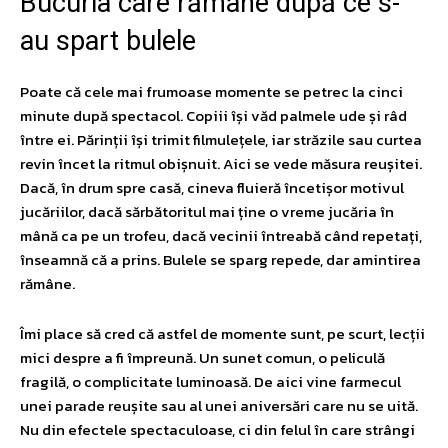
Bucuria care rămâne după ce s-
au spart bulele
Poate că cele mai frumoase momente se petrec la cinci
minute după spectacol. Copiii își văd palmele ude și râd
între ei. Părinții își trimit filmulețele, iar străzile sau curtea
revin încet la ritmul obișnuit. Aici se vede măsura reușitei.
Dacă, în drum spre casă, cineva fluieră încetișor motivul
jucăriilor, dacă sărbătoritul mai ține o vreme jucăria în
mână ca pe un trofeu, dacă vecinii întreabă când repetați,
înseamnă că a prins. Bulele se sparg repede, dar amintirea
rămâne.
Îmi place să cred că astfel de momente sunt, pe scurt, lecții
mici despre a fi împreună. Un sunet comun, o peliculă
fragilă, o complicitate luminoasă. De aici vine farmecul
unei parade reușite sau al unei aniversări care nu se uită.
Nu din efectele spectaculoase, ci din felul în care strângi