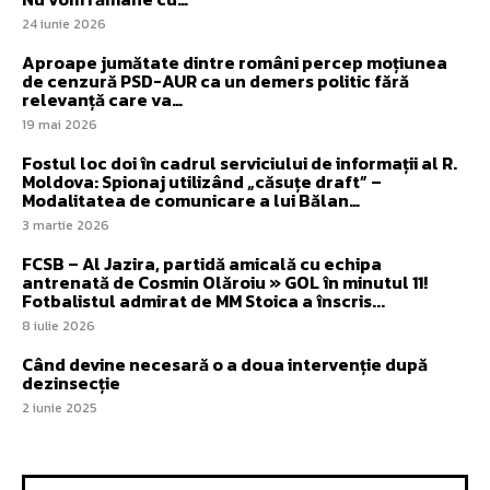
24 iunie 2026
Aproape jumătate dintre români percep moțiunea
de cenzură PSD-AUR ca un demers politic fără
relevanță care va…
19 mai 2026
Fostul loc doi în cadrul serviciului de informații al R.
Moldova: Spionaj utilizând „căsuțe draft” –
Modalitatea de comunicare a lui Bălan…
3 martie 2026
FCSB – Al Jazira, partidă amicală cu echipa
antrenată de Cosmin Olăroiu » GOL în minutul 11!
Fotbalistul admirat de MM Stoica a înscris...
8 iulie 2026
Când devine necesară o a doua intervenție după
dezinsecție
2 iunie 2025