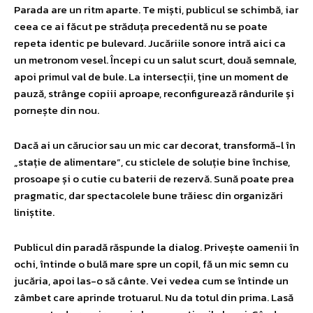
Parada are un ritm aparte. Te miști, publicul se schimbă, iar
ceea ce ai făcut pe străduța precedentă nu se poate
repeta identic pe bulevard. Jucăriile sonore intră aici ca
un metronom vesel. Începi cu un salut scurt, două semnale,
apoi primul val de bule. La intersecții, ține un moment de
pauză, strânge copiii aproape, reconfigurează rândurile și
pornește din nou.
Dacă ai un cărucior sau un mic car decorat, transformă-l în
„stație de alimentare”, cu sticlele de soluție bine închise,
prosoape și o cutie cu baterii de rezervă. Sună poate prea
pragmatic, dar spectacolele bune trăiesc din organizări
liniștite.
Publicul din paradă răspunde la dialog. Privește oamenii în
ochi, întinde o bulă mare spre un copil, fă un mic semn cu
jucăria, apoi las-o să cânte. Vei vedea cum se întinde un
zâmbet care aprinde trotuarul. Nu da totul din prima. Lasă