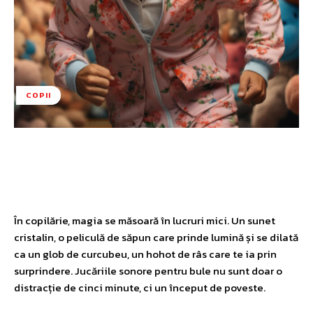
COPII
Facebook
Twitter
Pinterest
W
În copilărie, magia se măsoară în lucruri mici. Un sunet
cristalin, o peliculă de săpun care prinde lumină și se dilată
ca un glob de curcubeu, un hohot de râs care te ia prin
surprindere. Jucăriile sonore pentru bule nu sunt doar o
distracție de cinci minute, ci un început de poveste.