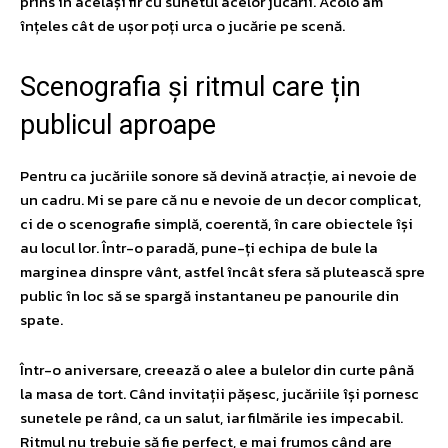
prins în același fir cu sunetul acelor jucării. Acolo am
înțeles cât de ușor poți urca o jucărie pe scenă.
Scenografia și ritmul care țin
publicul aproape
Pentru ca jucăriile sonore să devină atracție, ai nevoie de
un cadru. Mi se pare că nu e nevoie de un decor complicat,
ci de o scenografie simplă, coerentă, în care obiectele își
au locul lor. Într-o paradă, pune-ți echipa de bule la
marginea dinspre vânt, astfel încât sfera să plutească spre
public în loc să se spargă instantaneu pe panourile din
spate.
Într-o aniversare, creează o alee a bulelor din curte până
la masa de tort. Când invitații pășesc, jucăriile își pornesc
sunetele pe rând, ca un salut, iar filmările ies impecabil.
Ritmul nu trebuie să fie perfect, e mai frumos când are