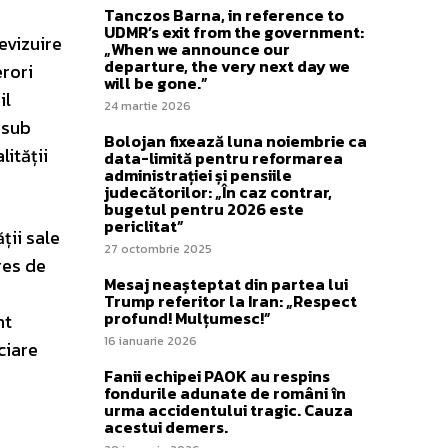
Tanczos Barna, in reference to
UDMR’s exit from the government:
evizuire
„When we announce our
departure, the very next day we
erori
will be gone.”
il
24 martie 2026
 sub
Bolojan fixează luna noiembrie ca
lității
data-limită pentru reformarea
administrației și pensiile
judecătorilor: „În caz contrar,
bugetul pentru 2026 este
periclitat”
ții sale
27 octombrie 2025
res de
Mesaj neașteptat din partea lui
Trump referitor la Iran: „Respect
profund! Mulțumesc!”
nt
16 ianuarie 2026
ciare
Fanii echipei PAOK au respins
fondurile adunate de români în
urma accidentului tragic. Cauza
acestui demers.