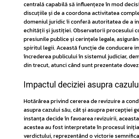
centrală capabilă să influențeze în mod decisi
discuțiile și de a coordona activitatea compl
domeniul juridic îi conferă autoritatea de a in
echității și justiției. Observatorii procesului
presiunile publice și cerințele legale, asigurân
spiritul legii. Această funcție de conducere 
încrederea publicului în sistemul judiciar, de
din trecut, atunci când sunt prezentate dovezi
Impactul deciziei asupra cazulu
Hotărârea privind cererea de revizuire a con
asupra cazului său, cât și asupra percepției g
instanța decide în favoarea revizuirii, aceast
acestea au fost interpretate în procesul iniți
verdictului, reprezentând o victorie semnifica