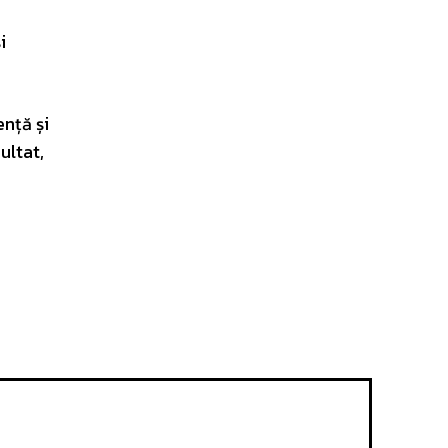
i
ență și
ultat,