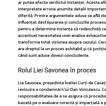
ar putea afecta verdictul instanței. Acesta af
interpretate errone anumite detalii important
diferită. Printre argumentele aduse se află dov
influențat desfășurarea și concluziile procesul
pentru a determina instanța să redeschidă cazu
accentuat necesitatea unei analize exhaustive 
transforma total viziunea asupra cazului. Cer
are dreptul la un proces echitabil și că justiț
când sunt aduse dovezi concludente.
Rolul Liei Savonea în proces
Lia Savonea, președinta Înaltei Curți de Casați
revizuire a condamnării lui Dan Voiculescu. Ca
responsabilitatea de a se asigura că proceduri
bazată pe o evaluare corectă și imparțială a p