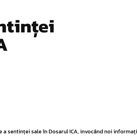
ntinței
A
Pinterest
WhatsApp
e a sentinței sale în Dosarul ICA, invocând noi informați