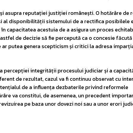
și asupra reputației justiției românești. O hotărâre de r
 și al disponibilității sistemului de a rectifica posibilele 
i în capacitatea acestuia de a asigura un proces echitab
 o astfel de decizie să fie percepută ca o concesie făcută
 ar putea genera scepticism și critici la adresa imparția
 percepției integrității procesului judiciar și a capacită
iferent de rezultat, cazul va fi continuu observat cu inte
ențialul de a influența dezbaterile privind reformele
ărâre va constitui, de asemenea, un precedent importa
ă revizuirea pe baza unor dovezi noi sau a unor erori judi