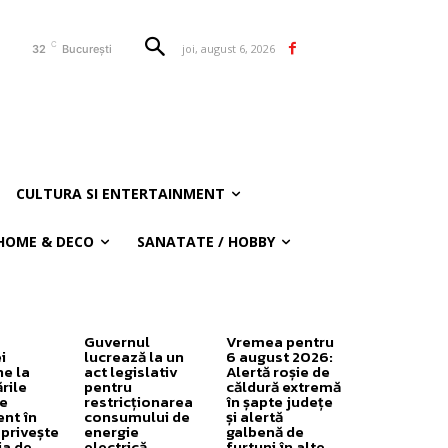
C
joi, august 6, 2026
32
București
CULTURA SI ENTERTAINMENT
HOME & DECO
SANATATE / HOBBY
Guvernul
Vremea pentru
i
lucrează la un
6 august 2026:
e la
act legislativ
Alertă roșie de
rile
pentru
căldură extremă
e
restricționarea
în șapte județe
nt în
consumului de
și alertă
 privește
energie
galbenă de
ia de
electrică
furtuni în alte