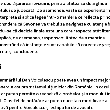
v desfășurarea revizuirii, prin abilitatea sa de a ghida
etului de judecată. De asemenea, vasta sa experiență în
terpreta și aplica legea într-o manieră ce reflectă princ
 consideră că Savonea va trebui să navigheze cu atenție î
du-se că decizia finală este una care respectă atât litera
implică, de asemenea, responsabilitatea de a menține
monstrând că instanțele sunt capabile să corecteze greș
 noi și concludente.
i
damnării lui Dan Voiculescu poate avea un impact major
enerale asupra sistemului judiciar din România. În cazul
a ar putea permite o reanaliză a probelor și a modului î
al. O astfel de hotărâre ar putea duce la o modificare a
tivă pentru Voiculescu și echipa lui de avocați.