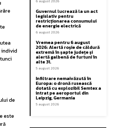
6 august 2026
u
ărâre
Guvernul lucrează la un act
legislativ pentru
restricționarea consumului
de energie electrică
nte
6 august 2026
putea
Vremea pentru 6 august
2026: Alertă roșie de căldură
 individ
extremă în șapte județe și
alertă galbenă de furtuni în
atunci
alte 31.
5 august 2026
Infiltrare nemaivăzută în
Europa: o dronă rusească
dotată cu explozibil Semtex a
intrat pe aeroportul din
Leipzig, Germania
ului de
5 august 2026
re este
ură