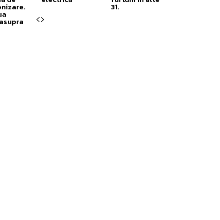
nizare.
31.
ua
 asupra