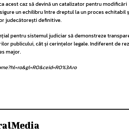
ca acest caz să devină un catalizator pentru modificări
asigure un echilibru între dreptul la un proces echitabil ș
r judecătorești definitive.
ențial pentru sistemul judiciar să demonstreze transpar
or publicului, cât și cerințelor legale. Indiferent de rez
es major.
om/home?hl=ro&gl=RO&ceid=RO%3Aro
ralMedia