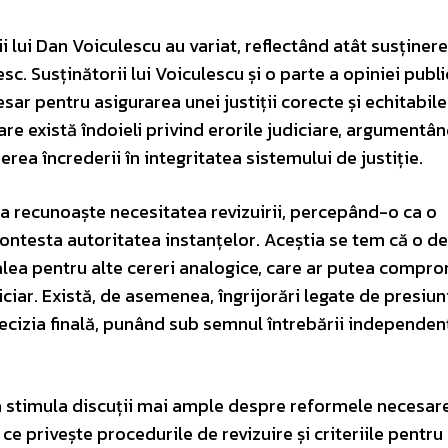
 lui Dan Voiculescu au variat, reflectând atât susținerea
c. Susținătorii lui Voiculescu și o parte a opiniei publ
ar pentru asigurarea unei justiții corecte și echitabile.
care există îndoieli privind erorile judiciare, argumentâ
erea încrederii în integritatea sistemului de justiție.
în a recunoaște necesitatea revizuirii, percepând-o ca o
 contesta autoritatea instanțelor. Aceștia se tem că o de
alea pentru alte cereri analogice, care ar putea compr
diciar. Există, de asemenea, îngrijorări legate de presiun
 decizia finală, punând sub semnul întrebării independen
a stimula discuții mai ample despre reformele necesare
ce privește procedurile de revizuire și criteriile pentru