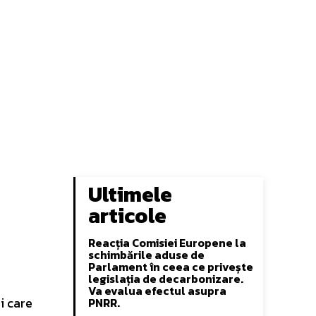
Ultimele
articole
Reacția Comisiei Europene la
schimbările aduse de
Parlament în ceea ce privește
legislația de decarbonizare.
Va evalua efectul asupra
i care
PNRR.