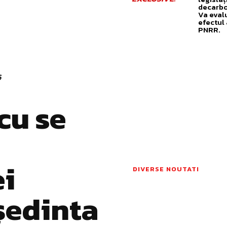
decarbo
Va eval
efectul
PNRR.
6
cu se
ei
DIVERSE NOUTATI
ședinta