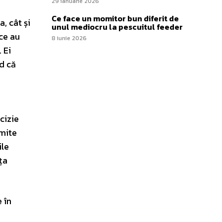
29 ianuarie 2026
Ce face un momitor bun diferit de
, cât și
unul mediocru la pescuitul feeder
ice au
8 iunie 2026
 Ei
nd că
cizie
omite
ile
ța
 în