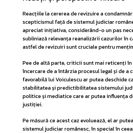
Reacțiile la cererea de revizuire a condamnării
scepticismul față de sistemul judiciar românes
apreciat inițiativa, considerând-o un pas neces
subliniază relevanța reanalizării cazurilor în 
astfel de revizuiri sunt cruciale pentru mențin
Pee de altă parte, criticii sunt mai reticenți 
încercare de a întârzia procesul legal și de a
favorabilă lui Voiculescu ar putea deschide c
stabilitatea și predictibilitatea sistemului ju
politice și mediatice care ar putea influența
justiției.
Pe măsură ce acest caz evoluează, el ar pute
sistemul judiciar românesc, în special în ceea 