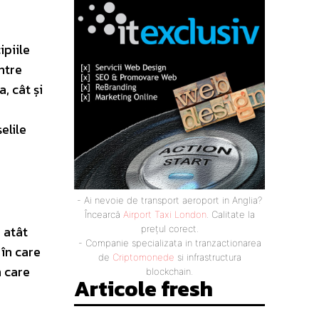
ipiile
ntre
, cât și
elile
- Ai nevoie de transport aeroport in Anglia?
Încearcă
Airport Taxi London
. Calitate la
 atât
prețul corect.
- Companie specializata in tranzactionarea
 în care
de
Criptomonede
si infrastructura
n care
blockchain.
Articole fresh