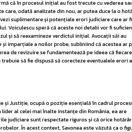
irmă că în procesul inițial au fost trecute cu vederea sa
e care, odată analizate din nou, ar putea duce la o hot
ezi suplimentare și potențiale erori judiciare care ar fi
ui. Voiculescu speră că aceste noi detalii vor fi suficie
l și să reexamineze verdictul inițial. Avocații săi au
și imparțiale a noilor probe, subliniind că acestea ar 
erea de revizuire se fundamentează pe ideea că fiecare
ia trebuie să fie dispusă să corecteze eventualele erori 
e și Justiție, ocupă o poziție esențială în cadrul proces
 lider al celei mai înalte instanțe din România, ea are
le judiciare sunt respectate riguros și că orice hotărâ
robelor. În acest context, Savonea este văzută ca o fig