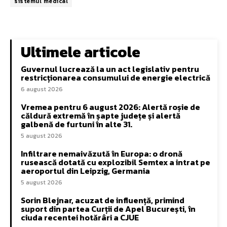
sistemul medical
Ultimele articole
Guvernul lucrează la un act legislativ pentru
restricționarea consumului de energie electrică
6 august 2026
Vremea pentru 6 august 2026: Alertă roșie de
căldură extremă în șapte județe și alertă
galbenă de furtuni în alte 31.
5 august 2026
Infiltrare nemaivăzută în Europa: o dronă
rusească dotată cu explozibil Semtex a intrat pe
aeroportul din Leipzig, Germania
5 august 2026
Sorin Blejnar, acuzat de influență, primind
suport din partea Curții de Apel București, în
ciuda recentei hotărâri a CJUE