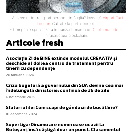
- Ai nevoie de transport aeroport in Anglia? Încearcă
Airport Taxi
London
. Calitate la prețul corect.
- Companie specializata in tranzactionarea de
Criptomonede
si
infrastructura blockchain.
Articole fresh
Asociația Zi de BINE extinde modelul CREAATiV și
deschide al doilea centru de tratament pentru
tinerii cu dependențe
28 ianuarie 2026
Criza bugetară a guvernului din SUA devine cea mai
îndelungată din istorie: continuă de 36 de zile
6 noiembrie 2025
​Sfaturi utile: Cum scapi de gândacii de bucătărie?
18 decembrie 2024
SuperLiga: Dinamo are numeroase ocazii la
Botoșani, însă câștigă doar un punct. Clasamentul