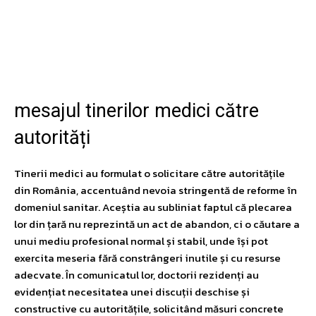
Facebook
Twitter
Pinterest
W
mesajul tinerilor medici către
autorități
Tinerii medici au formulat o solicitare către autoritățile
din România, accentuând nevoia stringentă de reforme în
domeniul sanitar. Aceștia au subliniat faptul că plecarea
lor din țară nu reprezintă un act de abandon, ci o căutare a
unui mediu profesional normal și stabil, unde își pot
exercita meseria fără constrângeri inutile și cu resurse
adecvate. În comunicatul lor, doctorii rezidenți au
evidențiat necesitatea unei discuții deschise și
constructive cu autoritățile, solicitând măsuri concrete