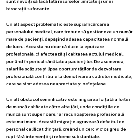
sunt nevoiți să facă față resurselor limitate și unei
birocrații sufocante.
Un alt aspect problematic este supraîncărcarea
personalului medical, care trebuie să gestioneze un număr
mare de pacienți, depășind adesea capacitatea normală
de lucru. Aceasta nu doar că duce la epuizare
profesională, ci afectează și calitatea actului medical,
punând în pericol sănătatea pacienților. De asemenea,
salariile scăzute și lipsa oportunităților de dezvoltare
profesională contribuie la demotivarea cadrelor medicale,
care se simt adesea neapreciate și neînțelese.
Un alt obstacol semnificativ este migrarea forțată a forței
de muncă calificate către alte țări, unde condițiile de
muncă sunt superioare, iar recunoașterea profesională
este mai mare. Această migrație agravează deficitul de
personal calificat din țară, creând un cerc vicios greu de
rupt fără intervenții și reforme substanțiale.