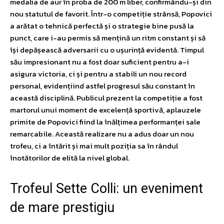
medalia de aur în proba de 200 m liber, confirmându-și din
nou statutul de favorit. Într-o competiție strânsă, Popovici
a arătat o tehnică perfectă și o strategie bine pusă la
punct, care i-au permis să mențină un ritm constant și să
își depășească adversarii cu o ușurință evidentă. Timpul
său impresionant nu a fost doar suficient pentru a-i
asigura victoria, ci și pentru a stabili un nou record
personal, evidențiind astfel progresul său constant în
această disciplină. Publicul prezent la competiție a fost
martorul unui moment de excelență sportivă, aplauzele
primite de Popovici fiind la înălțimea performanței sale
remarcabile. Această realizare nu a adus doar un nou
trofeu, ci a întărit și mai mult poziția sa în rândul
înotătorilor de elită la nivel global.
Trofeul Sette Colli: un eveniment
de mare prestigiu