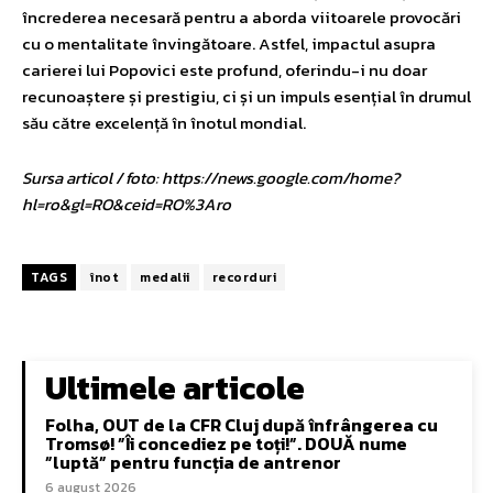
încrederea necesară pentru a aborda viitoarele provocări
cu o mentalitate învingătoare. Astfel, impactul asupra
carierei lui Popovici este profund, oferindu-i nu doar
recunoaștere și prestigiu, ci și un impuls esențial în drumul
său către excelență în înotul mondial.
Sursa articol / foto: https://news.google.com/home?
hl=ro&gl=RO&ceid=RO%3Aro
TAGS
înot
medalii
recorduri
Ultimele articole
Folha, OUT de la CFR Cluj după înfrângerea cu
Tromsø! ”Îi concediez pe toți!”. DOUĂ nume
”luptă” pentru funcția de antrenor
6 august 2026