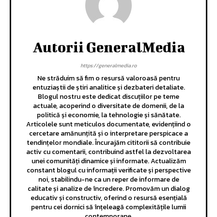
Autorii GeneralMedia
https://generalmedia.ro
Ne străduim să fim o resursă valoroasă pentru
entuziaștii de știri analitice și dezbateri detaliate.
Blogul nostru este dedicat discuțiilor pe teme
actuale, acoperind o diversitate de domenii, de la
politică și economie, la tehnologie și sănătate.
Articolele sunt meticulos documentate, evidențiind o
cercetare amănunțită și o interpretare perspicace a
tendințelor mondiale. Încurajăm cititorii să contribuie
activ cu comentarii, contribuind astfel la dezvoltarea
unei comunități dinamice și informate. Actualizăm
constant blogul cu informații verificate și perspective
noi, stabilindu-ne ca un reper de informare de
calitate și analize de încredere. Promovăm un dialog
educativ și constructiv, oferind o resursă esențială
pentru cei dornici să înțeleagă complexitățile lumii
contemporane.