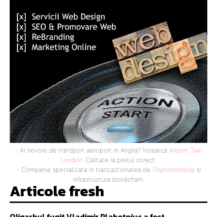
- Ai nevoie de transport aeroport in Anglia? Încearcă
Airport Taxi
London
. Calitate la prețul corect.
- Companie specializata in tranzactionarea de
Criptomonede
si
infrastructura blockchain.
Articole fresh
Oligarhul fugit Vladimir Plahotniuc a fost