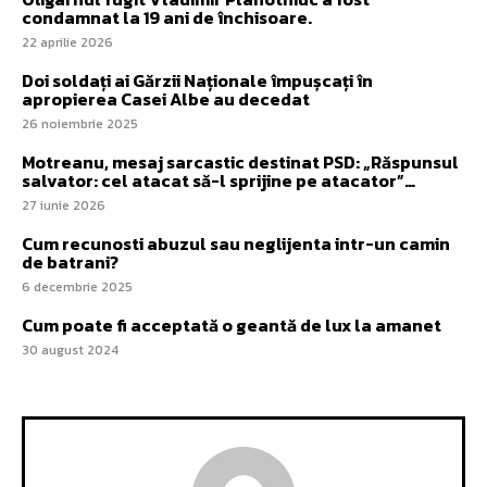
condamnat la 19 ani de închisoare.
22 aprilie 2026
Doi soldați ai Gărzii Naționale împușcați în
apropierea Casei Albe au decedat
26 noiembrie 2025
Motreanu, mesaj sarcastic destinat PSD: „Răspunsul
salvator: cel atacat să-l sprijine pe atacator”…
27 iunie 2026
Cum recunosti abuzul sau neglijenta intr-un camin
de batrani?
6 decembrie 2025
Cum poate fi acceptată o geantă de lux la amanet
30 august 2024