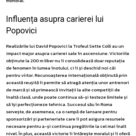
mondial.
Influența asupra carierei lui
Popovici
Realizările lui David Popovici la Trofeul Sette Colli au un
impact major asupra carierei sale în ascensiune. Victoriile
obținute la 200 m liber nu îi consolidează doar reputația
de fenomen în lumea înotului, ci îi și deschid noi căi
pentru viitor. Recunoașterea internațională obținută prin
această reușită îi permite să atragă atenția unor antrenori
de marcă și să primească invitații la alte competiții de
înaltă clasă, unde poate continua să-și testeze limitele și
să își perfecționeze tehnica. Succesul său în Roma
servește, de asemenea, ca o rampă de lansare pentru
sponsorizări și parteneriate care îi pot asigura resursele
necesare pentru a-și continua pregătirile la cel mai înalt
nivel. În plus, această victorie îi întărește moralul și îi oferă