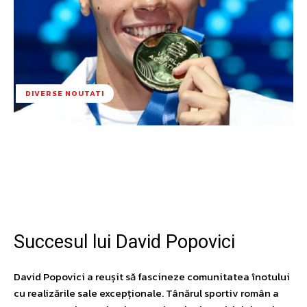
DIVERSE NOUTATI
Facebook
Twitter
Pinterest
W
Succesul lui David Popovici
David Popovici a reușit să fascineze comunitatea înotului
cu realizările sale excepționale. Tânărul sportiv român a