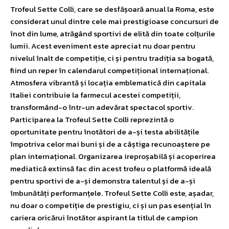
Trofeul Sette Colli, care se desfășoară anual la Roma, este
considerat unul dintre cele mai prestigioase concursuri de
înot din lume, atrăgând sportivi de elită din toate colțurile
lumii. Acest eveniment este apreciat nu doar pentru
nivelul înalt de competiție, ci și pentru tradiția sa bogată,
fiind un reper în calendarul competițional internațional.
Atmosfera vibrantă și locația emblematică din capitala
Italiei contribuie la farmecul acestei competiții,
transformând-o într-un adevărat spectacol sportiv.
Participarea la Trofeul Sette Colli reprezintă o
oportunitate pentru înotători de a-și testa abilitățile
împotriva celor mai buni și de a câștiga recunoaștere pe
plan internațional. Organizarea ireproșabilă și acoperirea
mediatică extinsă fac din acest trofeu o platformă ideală
pentru sportivi de a-și demonstra talentul și de a-și
îmbunătăți performanțele. Trofeul Sette Colli este, așadar,
nu doar o competiție de prestigiu, ci și un pas esențial în
cariera oricărui înotător aspirant la titlul de campion