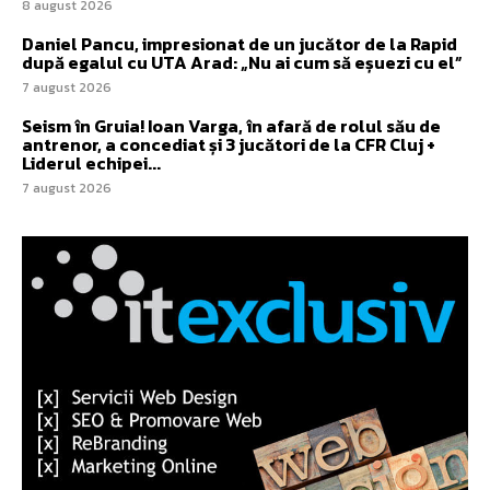
8 august 2026
Daniel Pancu, impresionat de un jucător de la Rapid
după egalul cu UTA Arad: „Nu ai cum să eșuezi cu el”
7 august 2026
Seism în Gruia! Ioan Varga, în afară de rolul său de
antrenor, a concediat și 3 jucători de la CFR Cluj +
Liderul echipei...
7 august 2026