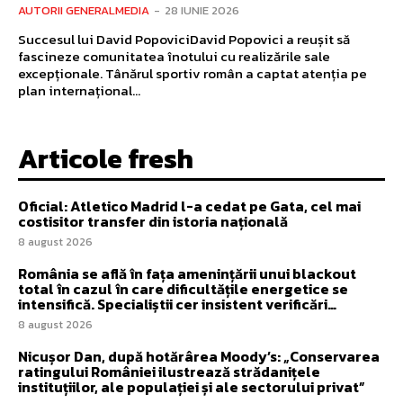
AUTORII GENERALMEDIA
-
28 IUNIE 2026
Succesul lui David PopoviciDavid Popovici a reușit să
fascineze comunitatea înotului cu realizările sale
excepționale. Tânărul sportiv român a captat atenția pe
plan internațional...
Articole fresh
Oficial: Atletico Madrid l-a cedat pe Gata, cel mai
costisitor transfer din istoria națională
8 august 2026
România se află în fața amenințării unui blackout
total în cazul în care dificultățile energetice se
intensifică. Specialiștii cer insistent verificări…
8 august 2026
Nicușor Dan, după hotărârea Moody’s: „Conservarea
ratingului României ilustrează strădanițele
instituțiilor, ale populației și ale sectorului privat”