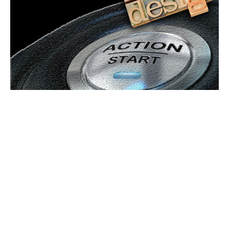
Bun venit GeneralMedia.ro
GeneralMedia.ro un site de știri / blog de noutăți, dedicat
diseminării de informații și actualități. Acesta oferă articole,
reportaje și analize pe teme diverse, de la evenimente curente
la subiecte specifice de interes. Este un spațiu digital pentru
informare și educație. Contactati-ne oricand la adresa:
contact@generalmedia.ro