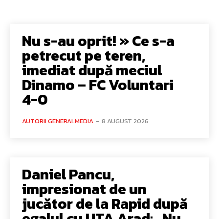
Nu s-au oprit! » Ce s-a
petrecut pe teren,
imediat după meciul
Dinamo – FC Voluntari
4-0
AUTORII GENERALMEDIA
-
8 AUGUST 2026
Daniel Pancu,
impresionat de un
jucător de la Rapid după
egalul cu UTA Arad: „Nu