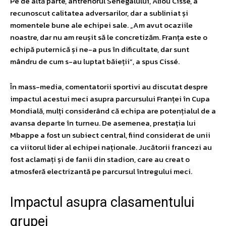
Pe de altă parte, antrenorul Senegalului, Aliou Cissé, a
recunoscut calitatea adversarilor, dar a subliniat și
momentele bune ale echipei sale. „Am avut ocaziile
noastre, dar nu am reușit să le concretizăm. Franța este o
echipă puternică și ne-a pus în dificultate, dar sunt
mândru de cum s-au luptat băieții”, a spus Cissé.
În mass-media, comentatorii sportivi au discutat despre
impactul acestui meci asupra parcursului Franței în Cupa
Mondială, mulți considerând că echipa are potențialul de a
avansa departe în turneu. De asemenea, prestația lui
Mbappe a fost un subiect central, fiind considerat de unii
ca viitorul lider al echipei naționale. Jucătorii francezi au
fost aclamați și de fanii din stadion, care au creat o
atmosferă electrizantă pe parcursul întregului meci.
Impactul asupra clasamentului
grupei