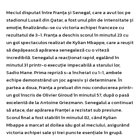
Meciul disputat între Franța și Senegal, care a avut loc pe
stadionul Lusail din Qatar, a fost unul plin de intensitate și
emoție, finalizându-se cu victoria echipei franceze cu
rezultatul de 3-1. Franța a deschis scorul în minutul 23 cu
un gol spectaculos realizat de Kylian Mbappe, care a reușit
să depășească apărarea senegaleză cu o viteză
incredibilă. Senegalul a reacționat rapid, egalând în
minutul 31 printr-o execuție impecabilă a starului lor,
Sadio Mane. Prima repriză s-a încheiat cu 1-1, ambele
echipe demonstrând un joc agresiv și determinare. În
partea a doua, Franța a preluat din nou conducerea printr-
un gol înscris de Olivier Giroud în minutul 57, după o pasă
excelentă de la Antoine Griezmann. Senegalul a continuat
să atace, dar apărarea Franței a rezistat sub presiune.
Scorul final a fost stabilit în minutul 82, când Kylian
Mbappe a marcat al doilea său gol al meciului, asigurând
victoria echipei sale și trei puncte esențiale în grupă.