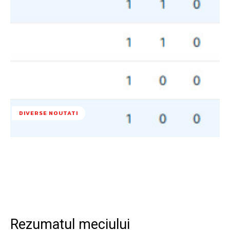
DIVERSE NOUTATI
Facebook
Twitter
Pinterest
W
Rezumatul meciului