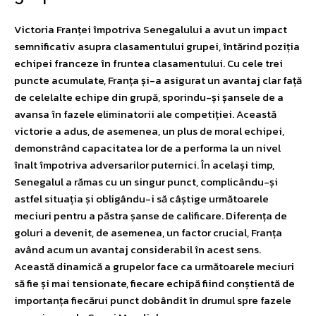
Victoria Franței împotriva Senegalului a avut un impact
semnificativ asupra clasamentului grupei, întărind poziția
echipei franceze în fruntea clasamentului. Cu cele trei
puncte acumulate, Franța și-a asigurat un avantaj clar față
de celelalte echipe din grupă, sporindu-și șansele de a
avansa în fazele eliminatorii ale competiției. Această
victorie a adus, de asemenea, un plus de moral echipei,
demonstrând capacitatea lor de a performa la un nivel
înalt împotriva adversarilor puternici. În același timp,
Senegalul a rămas cu un singur punct, complicându-și
astfel situația și obligându-i să câștige următoarele
meciuri pentru a păstra șanse de calificare. Diferența de
goluri a devenit, de asemenea, un factor crucial, Franța
având acum un avantaj considerabil în acest sens.
Această dinamică a grupelor face ca următoarele meciuri
să fie și mai tensionate, fiecare echipă fiind conștientă de
importanța fiecărui punct dobândit în drumul spre fazele