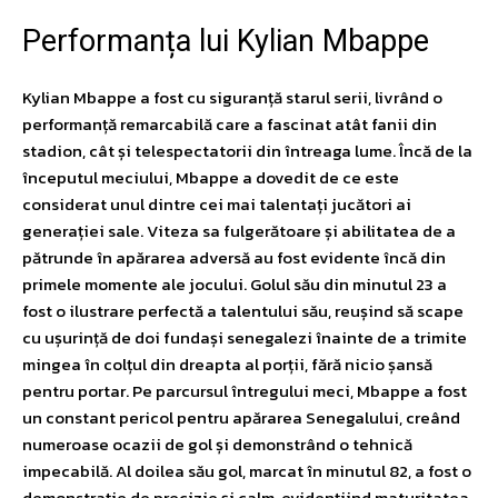
Performanța lui Kylian Mbappe
Kylian Mbappe a fost cu siguranță starul serii, livrând o
performanță remarcabilă care a fascinat atât fanii din
stadion, cât și telespectatorii din întreaga lume. Încă de la
începutul meciului, Mbappe a dovedit de ce este
considerat unul dintre cei mai talentați jucători ai
generației sale. Viteza sa fulgerătoare și abilitatea de a
pătrunde în apărarea adversă au fost evidente încă din
primele momente ale jocului. Golul său din minutul 23 a
fost o ilustrare perfectă a talentului său, reușind să scape
cu ușurință de doi fundași senegalezi înainte de a trimite
mingea în colțul din dreapta al porții, fără nicio șansă
pentru portar. Pe parcursul întregului meci, Mbappe a fost
un constant pericol pentru apărarea Senegalului, creând
numeroase ocazii de gol și demonstrând o tehnică
impecabilă. Al doilea său gol, marcat în minutul 82, a fost o
demonstrație de precizie și calm, evidențiind maturitatea