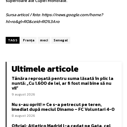
superioare ale Cupei Mondiale.
Sursa articol / foto: https://news.google.com/home?
hl=ro&gl=RO&ceid=RO%3Aro
TAGS
Franța
meci
Senegal
Ultimele articole
Tânăra reproșată pentru suma lăsată în plic la
nuntă: „Cu 1.600 de lei, ar fi fost mai bine să nu
vii”
9 august 2026
Nu s-au oprit! » Ce s-a petrecut pe teren,
imediat după meciul Dinamo – FC Voluntari 4-0
8 august 2026
Oficial: Atletico Madrid l-a cedat pe Gata, cel