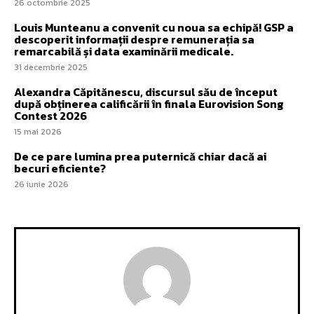
26 octombrie 2025
Louis Munteanu a convenit cu noua sa echipă! GSP a
descoperit informații despre remunerația sa
remarcabilă și data examinării medicale.
31 decembrie 2025
Alexandra Căpitănescu, discursul său de început
după obținerea calificării în finala Eurovision Song
Contest 2026
15 mai 2026
De ce pare lumina prea puternică chiar dacă ai
becuri eficiente?
26 iunie 2026