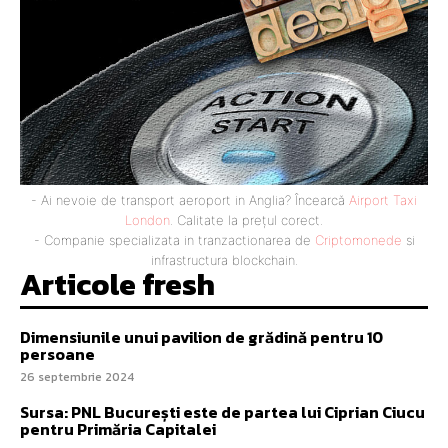
- Ai nevoie de transport aeroport in Anglia? Încearcă
Airport Taxi
London
. Calitate la prețul corect.
- Companie specializata in tranzactionarea de
Criptomonede
si
infrastructura blockchain.
Articole fresh
Dimensiunile unui pavilion de grădină pentru 10
persoane
26 septembrie 2024
Sursa: PNL București este de partea lui Ciprian Ciucu
pentru Primăria Capitalei