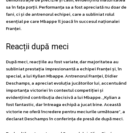
sa în fața porții. Performanța sa a fost apreciată nu doar de
fani, ci și de antrenorul echipei, care a subliniat rolul
esențial pe care Mbappe îl joacă în succesul naționalei
Franței.
Reacții după meci
După meci, reacțiile au fost variate, dar majoritatea au
subliniat prestația impresionantă a echipei Franței și, în
special, a lui Kylian Mbappe. Antrenorul Franței, Didier
Deschamps, a apreciat evoluția jucătorilor lui, accentuând
importanța victoriei în contextul competiției și
evidențiind contribuția decisivă a lui Mbappe. „Kylian a
fost fantastic, dar întreaga echipă a jucat bine. Această
victorie ne oferă încredere pentru meciurile următoare”, a
declarat Deschamps în conferința de presă de după meci.