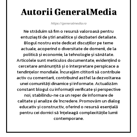
Autorii GeneralMedia
https://generalmedia.ro
Ne străduim să fim o resursă valoroasă pentru
entuziaștii de știri analitice și dezbateri detaliate.
Blogul nostru este dedicat discuțiilor pe teme
actuale, acoperind o diversitate de domenii, de la
politică și economie, la tehnologie și sănătate.
Articolele sunt meticulos documentate, evidențiind o
cercetare amănunțită și o interpretare perspicace a
tendințelor mondiale. Încurajăm cititorii să contribuie
activ cu comentarii, contribuind astfel la dezvoltarea
unei comunități dinamice și informate. Actualizăm
constant blogul cu informații verificate și perspective
noi, stabilindu-ne ca un reper de informare de
calitate și analize de încredere. Promovăm un dialog
educativ și constructiv, oferind o resursă esențială
pentru cei dornici să înțeleagă complexitățile lumii
contemporane.