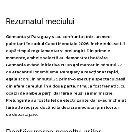
Rezumatul meciului
Germania și Paraguay s-au confruntat într-un meci
palpitant în cadrul Cupei Mondiale 2026, încheindu-se 1-1
după timpul regulamentar și prelungiri. Din primele
momente, ambele selecții au demonstrat hotărâre,
Germania având inițiativa cu un gol marcat în minutul 27
de atacantul lor emblema. Paraguay a reacționat rapid,
egala scorul în minutul 39 printr-o execuție spectaculoasă
din afara careului. În a doua parte, ritmul a fost frenetic, cu
ocazii de ambele părți, dar fără a reuși să mai înscrie.
Prelungirile au fost la fel de electrizante, dar s-au încheiat
fără alte reușite, ducând la decizia meciului prin lovituri
de departajare.