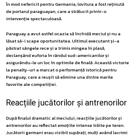
În mod nefericit pentru Germania, lovitura a fost reținută
de portarul paraguayan, care a strălucit printr-o
intervenție spectaculoasă.
Paraguay a avut astfel ocazia să închidă meciul și nu a
lăsat să-i scape oportunitatea. Ultimul executant și-a
păstrat sângele rece și a trimis mingea în plasă,
declanșând euforia în rândul sud-americanilor și
asigurându-le un loc în optimile de finală. Această victorie
la penalty-uri a marcat o performanță istorică pentru
Paraguay, care a reușit să elimine una dintre marile
favorite ale competiției.
Reacțiile jucătorilor și antrenorilor
După finalul dramatic al meciului, reacțiile jucătorilor și
antrenorilor au reflectat emoțiile intense trăite pe teren.
Jucătorii germani erau vizibil supărați, mulți având lacrimi