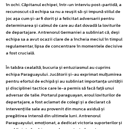
în ochi. Căpitanul echipei, într-un interviu post-partidă, a
recunoscut că echipa sa nu a reușit să-și impună stilul de
joc așa cum și-ar fi dorit și a felicitat adversarii pentru
determinarea și calmul de care au dat dovadă la loviturile
de departajare. Antrenorul Germaniei a subliniat că, deși
echipa sa a avut ocazii clare de a încheia meciul în timpul
regulamentar, lipsa de concentrare în momentele decisive
a fost crucială.
În tabăra cealaltă, bucuria și entuziasmul au cuprins
echipa Paraguayului. Jucătorii și-au exprimat mulțumirea
pentru efortul de echipă și au subliniat importanța unității
și disciplinei tactice care le-a permis să facă față unui
adversar de talie. Portarul paraguayan, eroul loviturilor de
departajare, a fost aclamat de colegi și a declarat că
intervențiile sale au provenit din munca asiduă și
pregătirea intensă din ultimele luni. Antrenorul
Paraguayului, emoționat, a dedicat victoria suporterilor și