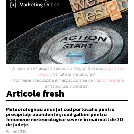
- Ai nevoie de transport aeroport in Anglia? Încearcă
Airport Taxi
London
. Calitate la prețul corect.
- Companie specializata in tranzactionarea de
Criptomonede
si
infrastructura blockchain.
Articole fresh
Meteorologii au anunțat cod portocaliu pentru
precipitații abundente și cod galben pentru
fenomene meteorologice severe în mai mult de 20
de județe…
16 mai 2026