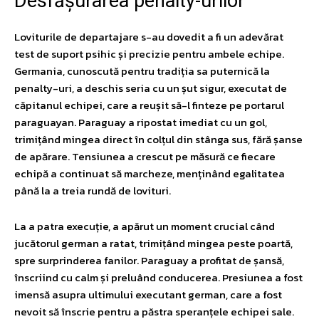
Desfășurarea penalty-urilor
Loviturile de departajare s-au dovedit a fi un adevărat
test de suport psihic și precizie pentru ambele echipe.
Germania, cunoscută pentru tradiția sa puternică la
penalty-uri, a deschis seria cu un șut sigur, executat de
căpitanul echipei, care a reușit să-l finteze pe portarul
paraguayan. Paraguay a ripostat imediat cu un gol,
trimițând mingea direct în colțul din stânga sus, fără șanse
de apărare. Tensiunea a crescut pe măsură ce fiecare
echipă a continuat să marcheze, menținând egalitatea
până la a treia rundă de lovituri.
La a patra execuție, a apărut un moment crucial când
jucătorul german a ratat, trimițând mingea peste poartă,
spre surprinderea fanilor. Paraguay a profitat de șansă,
înscriind cu calm și preluând conducerea. Presiunea a fost
imensă asupra ultimului executant german, care a fost
nevoit să înscrie pentru a păstra speranțele echipei sale.