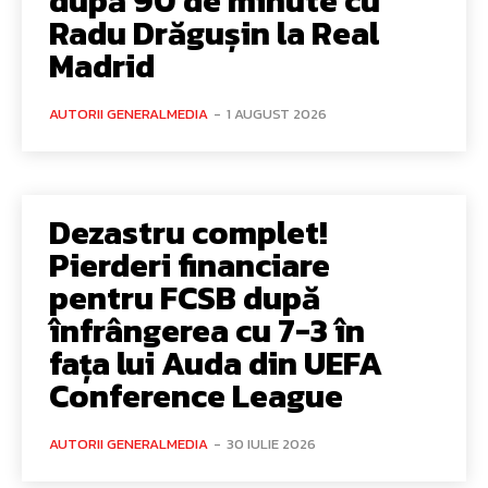
după 90 de minute cu
Radu Drăgușin la Real
Madrid
AUTORII GENERALMEDIA
-
1 AUGUST 2026
Dezastru complet!
Pierderi financiare
pentru FCSB după
înfrângerea cu 7-3 în
fața lui Auda din UEFA
Conference League
AUTORII GENERALMEDIA
-
30 IULIE 2026