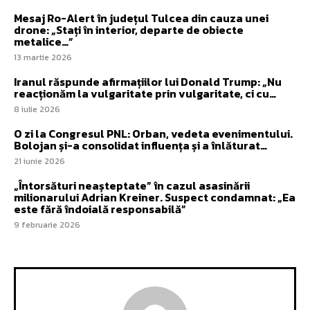
Mesaj Ro-Alert în județul Tulcea din cauza unei
drone: „Stați în interior, departe de obiecte
metalice…”
13 martie 2026
Iranul răspunde afirmațiilor lui Donald Trump: „Nu
reacționăm la vulgaritate prin vulgaritate, ci cu…
8 iulie 2026
O zi la Congresul PNL: Orban, vedeta evenimentului.
Bolojan și-a consolidat influența și a înlăturat…
21 iunie 2026
„Întorsături neașteptate” în cazul asasinării
milionarului Adrian Kreiner. Suspect condamnat: „Ea
este fără îndoială responsabilă”
9 februarie 2026