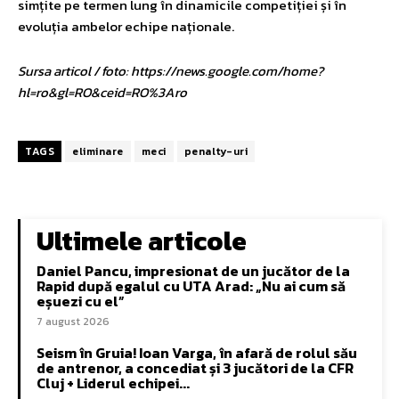
simțite pe termen lung în dinamicile competiției și în
evoluția ambelor echipe naționale.
Sursa articol / foto: https://news.google.com/home?
hl=ro&gl=RO&ceid=RO%3Aro
TAGS
eliminare
meci
penalty-uri
Ultimele articole
Daniel Pancu, impresionat de un jucător de la
Rapid după egalul cu UTA Arad: „Nu ai cum să
eșuezi cu el”
7 august 2026
Seism în Gruia! Ioan Varga, în afară de rolul său
de antrenor, a concediat și 3 jucători de la CFR
Cluj + Liderul echipei...